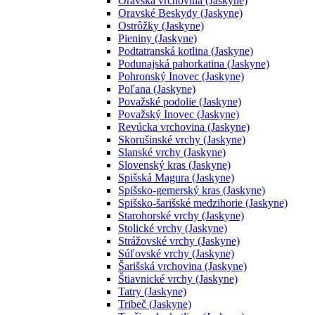
Oravská vrchovina (Jaskyne)
Oravské Beskydy (Jaskyne)
Ostrôžky (Jaskyne)
Pieniny (Jaskyne)
Podtatranská kotlina (Jaskyne)
Podunajská pahorkatina (Jaskyne)
Pohronský Inovec (Jaskyne)
Poľana (Jaskyne)
Považské podolie (Jaskyne)
Považský Inovec (Jaskyne)
Revúcka vrchovina (Jaskyne)
Skorušinské vrchy (Jaskyne)
Slanské vrchy (Jaskyne)
Slovenský kras (Jaskyne)
Spišská Magura (Jaskyne)
Spišsko-gemerský kras (Jaskyne)
Spišsko-šarišské medzihorie (Jaskyne)
Starohorské vrchy (Jaskyne)
Stolické vrchy (Jaskyne)
Strážovské vrchy (Jaskyne)
Súľovské vrchy (Jaskyne)
Šarišská vrchovina (Jaskyne)
Štiavnické vrchy (Jaskyne)
Tatry (Jaskyne)
Tribeč (Jaskyne)