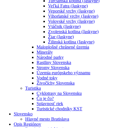
Turčianska kotlina (Jaskyne)
Veľká Fatra (Jaskyne)
Veporské vrchy (Jaskyne)
Vihorlatské vrchy (Jaskyne)
Volovské vrchy (Jaskyne)
Vtáčnik (Jaskyne)
Zvolenská kotlina (Jaskyne)
Žiar (Jaskyne)
Žilinská kotlina (Jaskyne)
Maloplošné chránené územia
Minerály
Národné parky
Rastliny Slovenska
Stromy Slovenska
Územia európskeho významu
Vodné toky
Živočíchy Slovenska
Turistika
Cyklotrasy na Slovensku
Čo je čo?
Splavnosť riek
Turistické chodníky KST
Slovensko
Hlavné mesto Bratislava
Opis Regiónov