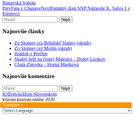
Rimavská Sobota
Post
Prev
Fara v Chanave
Next
Pamätný dom SNP Námestie K. Salvu 1 v
Klenovci
navigation
Hľadať:
Najnovšie články
Zo Slopnej cez Belušské Slatiny (okruh)
Zo Slopnej cez Mojtín (okruh)
Hrádok v Prečíne
Skalný hríb na Ostrej Malenici – Dolný Lieskov
Chata Zigovka – Horná Mariková
Najnovšie komentáre
Hľadať:
Krížom-krážom Slovenskom
krizom-krazom.online 2020
/ Translate »