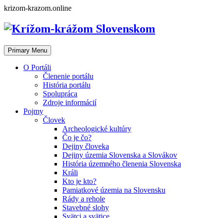
Skip
krizom-krazom.online
to
content
Primary Menu
O Portáli
Členenie portálu
História portálu
Spolupráca
Zdroje informácií
Pojmy
Človek
Archeologické kultúry
Čo je čo?
Dejiny človeka
Dejiny územia Slovenska a Slovákov
História územného členenia Slovenska
Králi
Kto je kto?
Pamiatkové územia na Slovensku
Rády a rehole
Stavebné slohy
Svätci a svätice