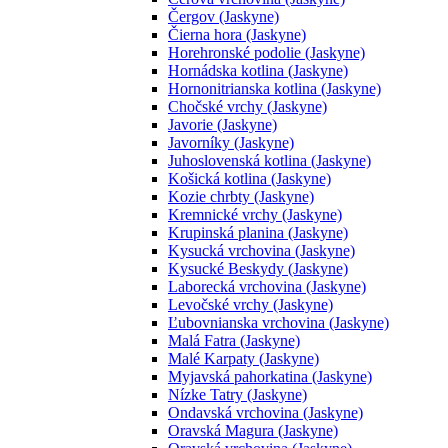
Čergov (Jaskyne)
Čierna hora (Jaskyne)
Horehronské podolie (Jaskyne)
Hornádska kotlina (Jaskyne)
Hornonitrianska kotlina (Jaskyne)
Chočské vrchy (Jaskyne)
Javorie (Jaskyne)
Javorníky (Jaskyne)
Juhoslovenská kotlina (Jaskyne)
Košická kotlina (Jaskyne)
Kozie chrbty (Jaskyne)
Kremnické vrchy (Jaskyne)
Krupinská planina (Jaskyne)
Kysucká vrchovina (Jaskyne)
Kysucké Beskydy (Jaskyne)
Laborecká vrchovina (Jaskyne)
Levočské vrchy (Jaskyne)
Ľubovnianska vrchovina (Jaskyne)
Malá Fatra (Jaskyne)
Malé Karpaty (Jaskyne)
Myjavská pahorkatina (Jaskyne)
Nízke Tatry (Jaskyne)
Ondavská vrchovina (Jaskyne)
Oravská Magura (Jaskyne)