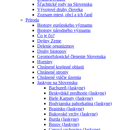
Šľachtické rody na Slovensku
Vývojové druhy človeka
Zoznam miest, obcí a ich častí
Príroda
Biotopy európskeho významu
Biotopy národného významu
Čo je čo?
Dejiny Zeme
Delenie organizmov
Druhy biotopov
Geomorfologické členenie Slovenska
Horniny
Chránené krajinné oblasti
Chránené stromy
Chránené vtáčie územia
Jaskyne na Slovensku
Bachureň (Jaskyne)
Beskydské predhorie (Jaskyne)
Biele Karpaty (Jaskyne)
Bodvianska pahorkatina (Jaskyne)
Branisko (Jaskyne)
Bukovské vrchy (Jaskyne)
Burda (Jaskyne)
Busov (Jaskyne)
Cerová vrchovina (Jaskyne)