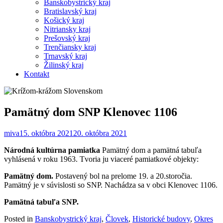
Banskobystrický kraj
Bratislavský kraj
Košický kraj
Nitriansky kraj
Prešovský kraj
Trenčiansky kraj
Trnavský kraj
Žilinský kraj
Kontakt
Pamätný dom SNP Klenovec 1106
miva
15. októbra 2021
20. októbra 2021
Národná kultúrna pamiatka
Pamätný dom a pamätná tabuľa
vyhlásená v roku 1963. Tvoria ju viaceré pamiatkové objekty:
Pamätný dom.
Postavený bol na prelome 19. a 20.storočia.
Pamätný je v súvislosti so SNP. Nachádza sa v obci Klenovec 1106.
Pamätná tabuľa SNP.
Posted in
Banskobystrický kraj
,
Človek
,
Historické budovy
,
Okres