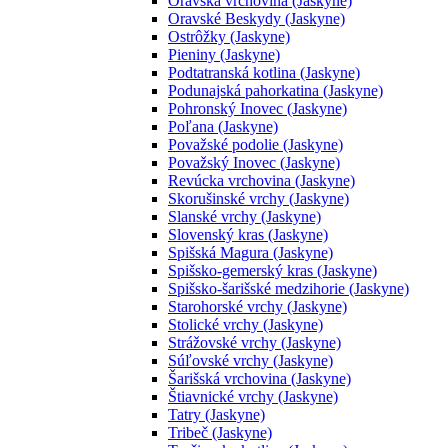
Oravská vrchovina (Jaskyne)
Oravské Beskydy (Jaskyne)
Ostrôžky (Jaskyne)
Pieniny (Jaskyne)
Podtatranská kotlina (Jaskyne)
Podunajská pahorkatina (Jaskyne)
Pohronský Inovec (Jaskyne)
Poľana (Jaskyne)
Považské podolie (Jaskyne)
Považský Inovec (Jaskyne)
Revúcka vrchovina (Jaskyne)
Skorušinské vrchy (Jaskyne)
Slanské vrchy (Jaskyne)
Slovenský kras (Jaskyne)
Spišská Magura (Jaskyne)
Spišsko-gemerský kras (Jaskyne)
Spišsko-šarišské medzihorie (Jaskyne)
Starohorské vrchy (Jaskyne)
Stolické vrchy (Jaskyne)
Strážovské vrchy (Jaskyne)
Súľovské vrchy (Jaskyne)
Šarišská vrchovina (Jaskyne)
Štiavnické vrchy (Jaskyne)
Tatry (Jaskyne)
Tribeč (Jaskyne)