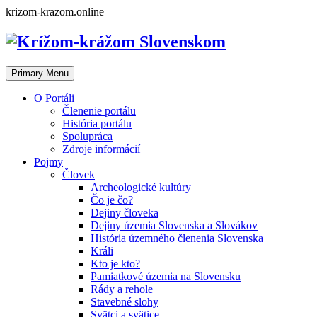
Skip
krizom-krazom.online
to
content
Primary Menu
O Portáli
Členenie portálu
História portálu
Spolupráca
Zdroje informácií
Pojmy
Človek
Archeologické kultúry
Čo je čo?
Dejiny človeka
Dejiny územia Slovenska a Slovákov
História územného členenia Slovenska
Králi
Kto je kto?
Pamiatkové územia na Slovensku
Rády a rehole
Stavebné slohy
Svätci a svätice