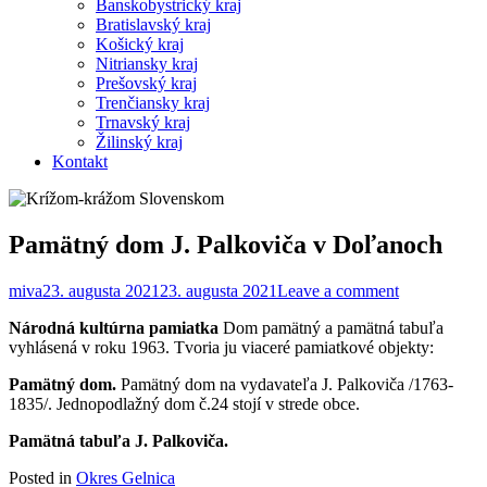
Banskobystrický kraj
Bratislavský kraj
Košický kraj
Nitriansky kraj
Prešovský kraj
Trenčiansky kraj
Trnavský kraj
Žilinský kraj
Kontakt
Pamätný dom J. Palkoviča v Doľanoch
miva
23. augusta 2021
23. augusta 2021
Leave a comment
Národná kultúrna pamiatka
Dom pamätný a pamätná tabuľa
vyhlásená v roku 1963. Tvoria ju viaceré pamiatkové objekty:
Pamätný dom.
Pamätný dom na vydavateľa J. Palkoviča /1763-
1835/. Jednopodlažný dom č.24 stojí v strede obce.
Pamätná tabuľa J. Palkoviča.
Posted in
Okres Gelnica