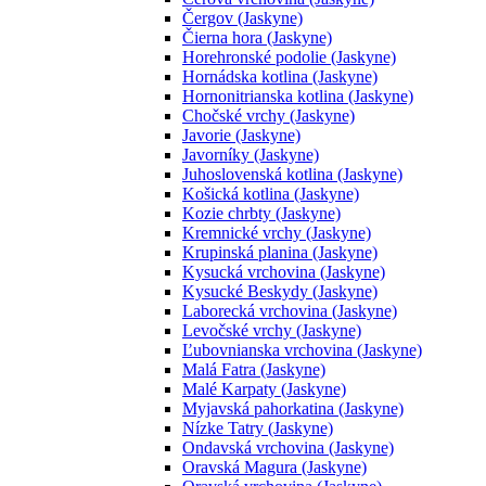
Čergov (Jaskyne)
Čierna hora (Jaskyne)
Horehronské podolie (Jaskyne)
Hornádska kotlina (Jaskyne)
Hornonitrianska kotlina (Jaskyne)
Chočské vrchy (Jaskyne)
Javorie (Jaskyne)
Javorníky (Jaskyne)
Juhoslovenská kotlina (Jaskyne)
Košická kotlina (Jaskyne)
Kozie chrbty (Jaskyne)
Kremnické vrchy (Jaskyne)
Krupinská planina (Jaskyne)
Kysucká vrchovina (Jaskyne)
Kysucké Beskydy (Jaskyne)
Laborecká vrchovina (Jaskyne)
Levočské vrchy (Jaskyne)
Ľubovnianska vrchovina (Jaskyne)
Malá Fatra (Jaskyne)
Malé Karpaty (Jaskyne)
Myjavská pahorkatina (Jaskyne)
Nízke Tatry (Jaskyne)
Ondavská vrchovina (Jaskyne)
Oravská Magura (Jaskyne)