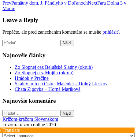
Post
Prev
Pamätný dom. J. Fándlyho v Doľanoch
Next
Fara Dolná 3 v
Modre
navigation
Leave a Reply
Prepáčte, ale pred zanechaním komentára sa musíte
prihlásiť
.
Hľadať:
Najnovšie články
Zo Slopnej cez Belušské Slatiny (okruh)
Zo Slopnej cez Mojtín (okruh)
Hrádok v Prečíne
Skalný hríb na Ostrej Malenici – Dolný Lieskov
Chata Zigovka – Horná Mariková
Najnovšie komentáre
Hľadať:
Krížom-krážom Slovenskom
krizom-krazom.online 2020
/ Translate »