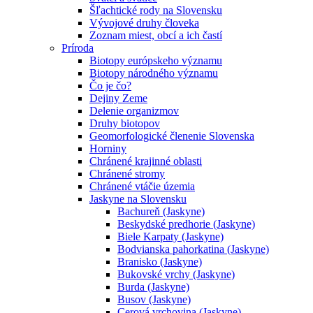
Šľachtické rody na Slovensku
Vývojové druhy človeka
Zoznam miest, obcí a ich častí
Príroda
Biotopy európskeho významu
Biotopy národného významu
Čo je čo?
Dejiny Zeme
Delenie organizmov
Druhy biotopov
Geomorfologické členenie Slovenska
Horniny
Chránené krajinné oblasti
Chránené stromy
Chránené vtáčie územia
Jaskyne na Slovensku
Bachureň (Jaskyne)
Beskydské predhorie (Jaskyne)
Biele Karpaty (Jaskyne)
Bodvianska pahorkatina (Jaskyne)
Branisko (Jaskyne)
Bukovské vrchy (Jaskyne)
Burda (Jaskyne)
Busov (Jaskyne)
Cerová vrchovina (Jaskyne)