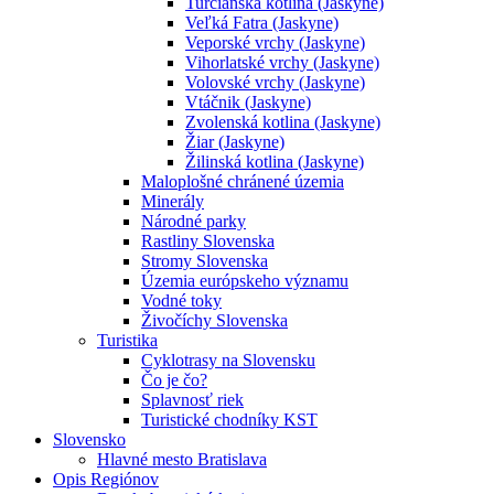
Turčianska kotlina (Jaskyne)
Veľká Fatra (Jaskyne)
Veporské vrchy (Jaskyne)
Vihorlatské vrchy (Jaskyne)
Volovské vrchy (Jaskyne)
Vtáčnik (Jaskyne)
Zvolenská kotlina (Jaskyne)
Žiar (Jaskyne)
Žilinská kotlina (Jaskyne)
Maloplošné chránené územia
Minerály
Národné parky
Rastliny Slovenska
Stromy Slovenska
Územia európskeho významu
Vodné toky
Živočíchy Slovenska
Turistika
Cyklotrasy na Slovensku
Čo je čo?
Splavnosť riek
Turistické chodníky KST
Slovensko
Hlavné mesto Bratislava
Opis Regiónov