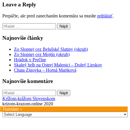
Leave a Reply
Prepáčte, ale pred zanechaním komentára sa musíte
prihlásiť
.
Hľadať:
Najnovšie články
Zo Slopnej cez Belušské Slatiny (okruh)
Zo Slopnej cez Mojtín (okruh)
Hrádok v Prečíne
Skalný hríb na Ostrej Malenici – Dolný Lieskov
Chata Zigovka – Horná Mariková
Najnovšie komentáre
Hľadať:
Krížom-krážom Slovenskom
krizom-krazom.online 2020
/ Translate »