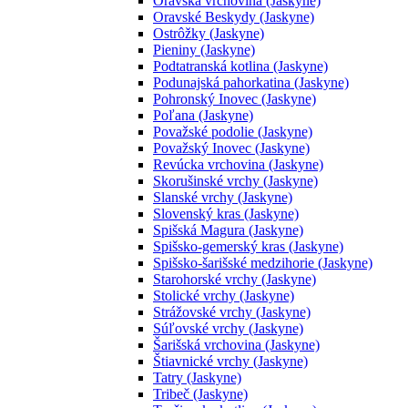
Oravská vrchovina (Jaskyne)
Oravské Beskydy (Jaskyne)
Ostrôžky (Jaskyne)
Pieniny (Jaskyne)
Podtatranská kotlina (Jaskyne)
Podunajská pahorkatina (Jaskyne)
Pohronský Inovec (Jaskyne)
Poľana (Jaskyne)
Považské podolie (Jaskyne)
Považský Inovec (Jaskyne)
Revúcka vrchovina (Jaskyne)
Skorušinské vrchy (Jaskyne)
Slanské vrchy (Jaskyne)
Slovenský kras (Jaskyne)
Spišská Magura (Jaskyne)
Spišsko-gemerský kras (Jaskyne)
Spišsko-šarišské medzihorie (Jaskyne)
Starohorské vrchy (Jaskyne)
Stolické vrchy (Jaskyne)
Strážovské vrchy (Jaskyne)
Súľovské vrchy (Jaskyne)
Šarišská vrchovina (Jaskyne)
Štiavnické vrchy (Jaskyne)
Tatry (Jaskyne)
Tribeč (Jaskyne)