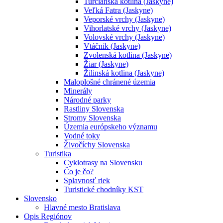
Turčianska kotlina (Jaskyne)
Veľká Fatra (Jaskyne)
Veporské vrchy (Jaskyne)
Vihorlatské vrchy (Jaskyne)
Volovské vrchy (Jaskyne)
Vtáčnik (Jaskyne)
Zvolenská kotlina (Jaskyne)
Žiar (Jaskyne)
Žilinská kotlina (Jaskyne)
Maloplošné chránené územia
Minerály
Národné parky
Rastliny Slovenska
Stromy Slovenska
Územia európskeho významu
Vodné toky
Živočíchy Slovenska
Turistika
Cyklotrasy na Slovensku
Čo je čo?
Splavnosť riek
Turistické chodníky KST
Slovensko
Hlavné mesto Bratislava
Opis Regiónov