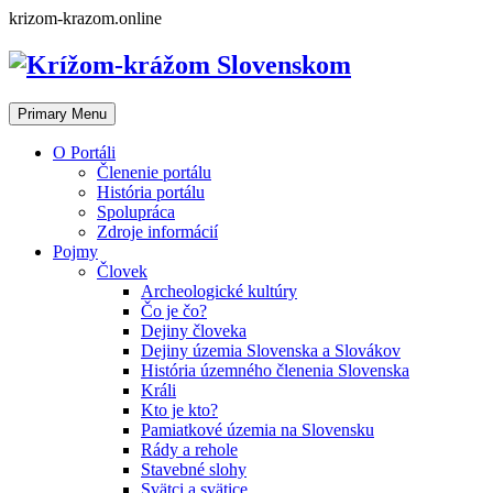
Skip
krizom-krazom.online
to
content
Primary Menu
O Portáli
Členenie portálu
História portálu
Spolupráca
Zdroje informácií
Pojmy
Človek
Archeologické kultúry
Čo je čo?
Dejiny človeka
Dejiny územia Slovenska a Slovákov
História územného členenia Slovenska
Králi
Kto je kto?
Pamiatkové územia na Slovensku
Rády a rehole
Stavebné slohy
Svätci a svätice