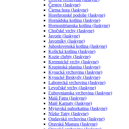
Čergov (Jaskyne)
Čierna hora (Jaskyne)
Horehronské podolie (Jaskyne)
Hornádska kotlina (Jaskyne)
Hornonitrianska kotlina (Jaskyne)
Chočské vrchy (Jaskyne)
Javorie (Jaskyne)
Javorníky (Jaskyne)
Juhoslovenská kotlina (Jaskyne)
Košická kotlina (Jaskyne)
Kozie chrbty (Jaskyne)
Kremnické vrchy (Jaskyne)
Krupinská planina (Jaskyne)
Kysucká vrchovina (Jaskyne)
Kysucké Beskydy (Jaskyne)
Laborecká vrchovina (Jaskyne)
Levočské vrchy (Jaskyne)
Ľubovnianska vrchovina (Jaskyne)
Malá Fatra (Jaskyne)
Malé Karpaty (Jaskyne)
Myjavská pahorkatina (Jaskyne)
Nízke Tatry (Jaskyne)
Ondavská vrchovina (Jaskyne)
Oravská Magura (Jaskyne)