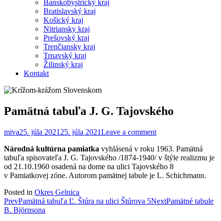
Banskobystrický kraj
Bratislavský kraj
Košický kraj
Nitriansky kraj
Prešovský kraj
Trenčiansky kraj
Trnavský kraj
Žilinský kraj
Kontakt
Pamätná tabuľa J. G. Tajovského
miva
25. júla 2021
25. júla 2021
Leave a comment
Národná kultúrna pamiatka
vyhlásená v roku 1963. Pamätná
tabuľa spisovateľa J. G. Tajovského /1874-1940/ v štýle realizmu je
od 21.10.1960 osadená na dome na ulici Tajovského 8
v Pamiatkovej zóne. Autorom pamätnej tabule je L. Schichmann.
Posted in
Okres Gelnica
Post
Prev
Pamätná tabuľa Ľ. Štúra na ulici Štúrova 5
Next
Pamätné tabule
B. Björnsona
navigation