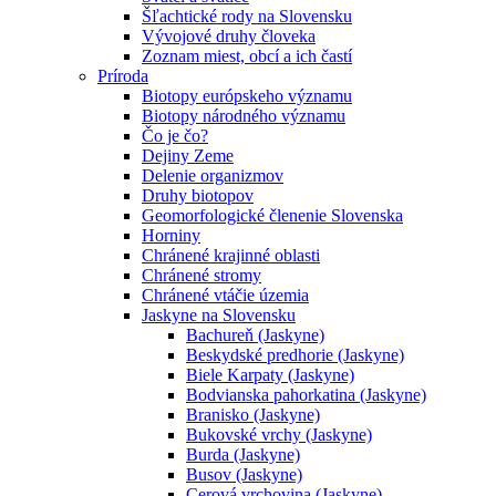
Šľachtické rody na Slovensku
Vývojové druhy človeka
Zoznam miest, obcí a ich častí
Príroda
Biotopy európskeho významu
Biotopy národného významu
Čo je čo?
Dejiny Zeme
Delenie organizmov
Druhy biotopov
Geomorfologické členenie Slovenska
Horniny
Chránené krajinné oblasti
Chránené stromy
Chránené vtáčie územia
Jaskyne na Slovensku
Bachureň (Jaskyne)
Beskydské predhorie (Jaskyne)
Biele Karpaty (Jaskyne)
Bodvianska pahorkatina (Jaskyne)
Branisko (Jaskyne)
Bukovské vrchy (Jaskyne)
Burda (Jaskyne)
Busov (Jaskyne)
Cerová vrchovina (Jaskyne)