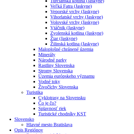
Turčianska kotlina (Jaskyne)
Veľká Fatra (Jaskyne)
Veporské vrchy (Jaskyne)
Vihorlatské vrchy (Jaskyne)
Volovské vrchy (Jaskyne)
Vtáčnik (Jaskyne)
Zvolenská kotlina (Jaskyne)
Žiar (Jaskyne)
Žilinská kotlina (Jaskyne)
Maloplošné chránené územia
Minerály
Národné parky
Rastliny Slovenska
Stromy Slovenska
Územia európskeho významu
Vodné toky
Živočíchy Slovenska
Turistika
Cyklotrasy na Slovensku
Čo je čo?
Splavnosť riek
Turistické chodníky KST
Slovensko
Hlavné mesto Bratislava
Opis Regiónov