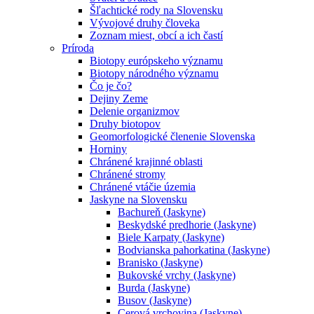
Šľachtické rody na Slovensku
Vývojové druhy človeka
Zoznam miest, obcí a ich častí
Príroda
Biotopy európskeho významu
Biotopy národného významu
Čo je čo?
Dejiny Zeme
Delenie organizmov
Druhy biotopov
Geomorfologické členenie Slovenska
Horniny
Chránené krajinné oblasti
Chránené stromy
Chránené vtáčie územia
Jaskyne na Slovensku
Bachureň (Jaskyne)
Beskydské predhorie (Jaskyne)
Biele Karpaty (Jaskyne)
Bodvianska pahorkatina (Jaskyne)
Branisko (Jaskyne)
Bukovské vrchy (Jaskyne)
Burda (Jaskyne)
Busov (Jaskyne)
Cerová vrchovina (Jaskyne)