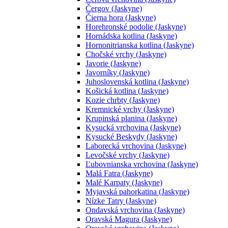
Čergov (Jaskyne)
Čierna hora (Jaskyne)
Horehronské podolie (Jaskyne)
Hornádska kotlina (Jaskyne)
Hornonitrianska kotlina (Jaskyne)
Chočské vrchy (Jaskyne)
Javorie (Jaskyne)
Javorníky (Jaskyne)
Juhoslovenská kotlina (Jaskyne)
Košická kotlina (Jaskyne)
Kozie chrbty (Jaskyne)
Kremnické vrchy (Jaskyne)
Krupinská planina (Jaskyne)
Kysucká vrchovina (Jaskyne)
Kysucké Beskydy (Jaskyne)
Laborecká vrchovina (Jaskyne)
Levočské vrchy (Jaskyne)
Ľubovnianska vrchovina (Jaskyne)
Malá Fatra (Jaskyne)
Malé Karpaty (Jaskyne)
Myjavská pahorkatina (Jaskyne)
Nízke Tatry (Jaskyne)
Ondavská vrchovina (Jaskyne)
Oravská Magura (Jaskyne)