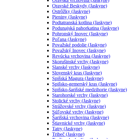
Oravská vrchovina (Jaskyne)
Oravské Beskydy (Jaskyne)
Ostrôžky (Jaskyne)
Pieniny (Jaskyne)
Podtatranská kotlina (Jaskyne)
Podunajská pahorkatina (Jaskyne)
Pohronský Inovec (Jaskyne)
Poľana (Jaskyne)
Považské podolie (Jaskyne)
Považský Inovec (Jaskyne)
Revúcka vrchovina (Jaskyne)
Skorušinské vrchy (Jaskyne)
Slanské vrchy (Jaskyne)
Slovenský kras (Jaskyne)
Spišská Magura (Jaskyne)
Spišsko-gemerský kras (Jaskyne)
Spišsko-šarišské medzihorie (Jaskyne)
Starohorské vrchy (Jaskyne)
Stolické vrchy (Jaskyne)
Strážovské vrchy (Jaskyne)
Súľovské vrchy (Jaskyne)
Šarišská vrchovina (Jaskyne)
Štiavnické vrchy (Jaskyne)
Tatry (Jaskyne)
Tribeč (Jaskyne)