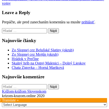
vojny
navigation
Leave a Reply
Prepáčte, ale pred zanechaním komentára sa musíte
prihlásiť
.
Hľadať:
Najnovšie články
Zo Slopnej cez Belušské Slatiny (okruh)
Zo Slopnej cez Mojtín (okruh)
Hrádok v Prečíne
Skalný hríb na Ostrej Malenici – Dolný Lieskov
Chata Zigovka – Horná Mariková
Najnovšie komentáre
Hľadať:
Krížom-krážom Slovenskom
krizom-krazom.online 2020
/ Translate »