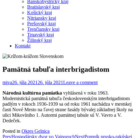
Banskobystrický kraj
Bratislavský kraj
Košický kraj
Nitriansky kraj
Prešovský kraj
Trenčiansky kraj
Trnavský kraj
Žilinský kraj
Kontakt
Pamätná tabuľa interbrigadistom
miva
26. júla 2021
26. júla 2021
Leave a comment
Národná kultúrna pamiatka
vyhlásená v roku 1963.
Modernistická pamätná tabuľa československým interbrigadistom
padlým v rokoch 1936-1939 sa od roku 1961 nachádza v mestskej
časti Nové Mesto na ľavej strane fasády bývalej základnej školy na
ulici Mikovíniho 1. Autormi pamätnej tabule sú V. Vavro a V.
Dedeček.
Posted in
Okres Gelnica
Post
Prev
Hospodársky dvor vo Vajnoroch
Next
Pomník prusko-rakúskej