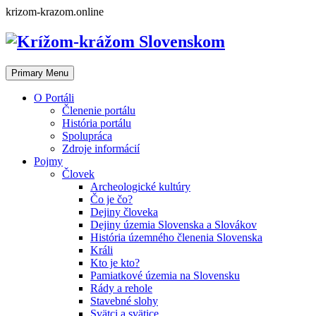
Skip
krizom-krazom.online
to
content
Primary Menu
O Portáli
Členenie portálu
História portálu
Spolupráca
Zdroje informácií
Pojmy
Človek
Archeologické kultúry
Čo je čo?
Dejiny človeka
Dejiny územia Slovenska a Slovákov
História územného členenia Slovenska
Králi
Kto je kto?
Pamiatkové územia na Slovensku
Rády a rehole
Stavebné slohy
Svätci a svätice