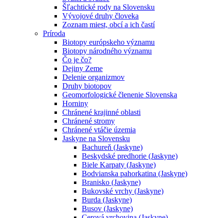
Šľachtické rody na Slovensku
Vývojové druhy človeka
Zoznam miest, obcí a ich častí
Príroda
Biotopy európskeho významu
Biotopy národného významu
Čo je čo?
Dejiny Zeme
Delenie organizmov
Druhy biotopov
Geomorfologické členenie Slovenska
Horniny
Chránené krajinné oblasti
Chránené stromy
Chránené vtáčie územia
Jaskyne na Slovensku
Bachureň (Jaskyne)
Beskydské predhorie (Jaskyne)
Biele Karpaty (Jaskyne)
Bodvianska pahorkatina (Jaskyne)
Branisko (Jaskyne)
Bukovské vrchy (Jaskyne)
Burda (Jaskyne)
Busov (Jaskyne)
Cerová vrchovina (Jaskyne)