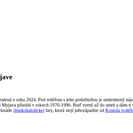
jave
lená v roku 2024. Pod reliéfom s jeho podobizňou je umiestnený nápi
i Myjava pôsobil v rokoch 1970-1996. Buď verný až do smrti a dám ti
 fasáde
rímskokatolíckej
fary, ktorá stojí juhozápadne od
Kostola sväté