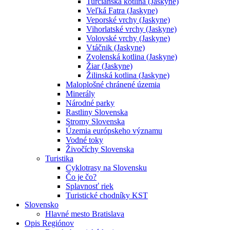
Turčianska kotlina (Jaskyne)
Veľká Fatra (Jaskyne)
Veporské vrchy (Jaskyne)
Vihorlatské vrchy (Jaskyne)
Volovské vrchy (Jaskyne)
Vtáčnik (Jaskyne)
Zvolenská kotlina (Jaskyne)
Žiar (Jaskyne)
Žilinská kotlina (Jaskyne)
Maloplošné chránené územia
Minerály
Národné parky
Rastliny Slovenska
Stromy Slovenska
Územia európskeho významu
Vodné toky
Živočíchy Slovenska
Turistika
Cyklotrasy na Slovensku
Čo je čo?
Splavnosť riek
Turistické chodníky KST
Slovensko
Hlavné mesto Bratislava
Opis Regiónov