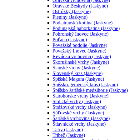
Oravská vrchovina (Jaskyne)
Oravské Beskydy (Jaskyne)
Ostrôžky (Jaskyne)
Pieniny (Jaskyne)
Podtatranská kotlina (Jaskyne)
Podunajská pahorkatina (Jaskyne)
Pohronský Inovec (Jaskyne)
Poľana (Jaskyne)
Považské podolie (Jaskyne)
Považský Inovec (Jaskyne)
Revúcka vrchovina (Jaskyne)
Skorušinské vrchy (Jaskyne)
Slanské vrchy (Jaskyne)
Slovenský kras (Jaskyne)
Spišská Magura (Jaskyne)
Spišsko-gemerský kras (Jaskyne)
Spišsko-šarišské medzihorie (Jaskyne)
Starohorské vrchy (Jaskyne)
Stolické vrchy (Jaskyne)
Strážovské vrchy (Jaskyne)
Súľovské vrchy (Jaskyne)
Šarišská vrchovina (Jaskyne)
Štiavnické vrchy (Jaskyne)
Tatry (Jaskyne)
Tribeč (Jaskyne)