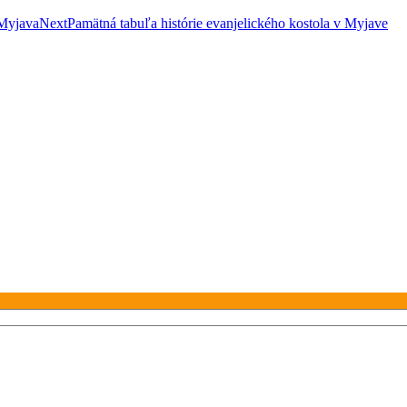
 Myjava
Next
Pamätná tabuľa histórie evanjelického kostola v Myjave