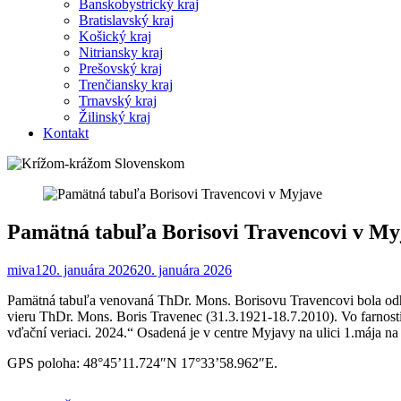
Banskobystrický kraj
Bratislavský kraj
Košický kraj
Nitriansky kraj
Prešovský kraj
Trenčiansky kraj
Trnavský kraj
Žilinský kraj
Kontakt
Pamätná tabuľa Borisovi Travencovi v My
miva1
20. januára 2026
20. januára 2026
Pamätná tabuľa venovaná ThDr. Mons. Borisovu Travencovi bola odha
vieru ThDr. Mons. Boris Travenec (31.3.1921-18.7.2010). Vo farnost
vďační veriaci. 2024.“ Osadená je v centre Myjavy na ulici 1.mája na
GPS poloha: 48°45’11.724″N 17°33’58.962″E.