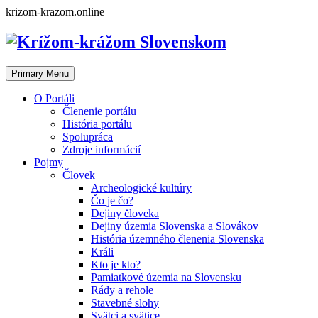
Skip
krizom-krazom.online
to
content
Primary Menu
O Portáli
Členenie portálu
História portálu
Spolupráca
Zdroje informácií
Pojmy
Človek
Archeologické kultúry
Čo je čo?
Dejiny človeka
Dejiny územia Slovenska a Slovákov
História územného členenia Slovenska
Králi
Kto je kto?
Pamiatkové územia na Slovensku
Rády a rehole
Stavebné slohy
Svätci a svätice