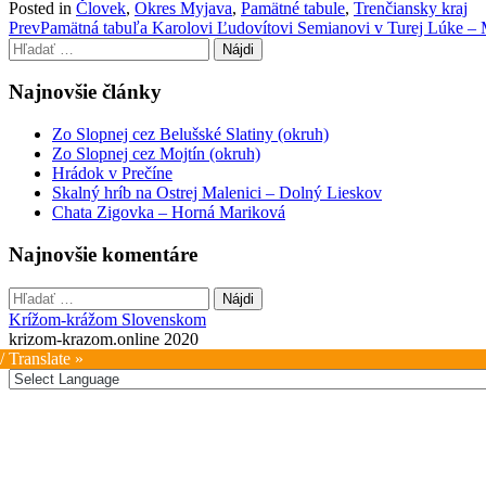
Posted in
Človek
,
Okres Myjava
,
Pamätné tabule
,
Trenčiansky kraj
Post
Prev
Pamätná tabuľa Karolovi Ľudovítovi Semianovi v Turej Lúke –
Hľadať:
navigation
Najnovšie články
Zo Slopnej cez Belušské Slatiny (okruh)
Zo Slopnej cez Mojtín (okruh)
Hrádok v Prečíne
Skalný hríb na Ostrej Malenici – Dolný Lieskov
Chata Zigovka – Horná Mariková
Najnovšie komentáre
Hľadať:
Krížom-krážom Slovenskom
krizom-krazom.online 2020
/ Translate »