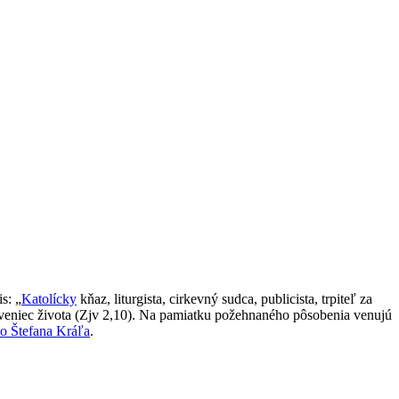
s: „
Katolícky
kňaz, liturgista, cirkevný sudca, publicista, trpiteľ za
 veniec života (Zjv 2,10). Na pamiatku požehnaného pôsobenia venujú
ho Štefana Kráľa
.