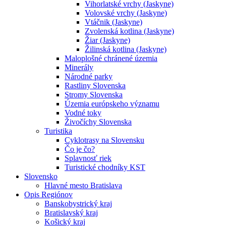
Vihorlatské vrchy (Jaskyne)
Volovské vrchy (Jaskyne)
Vtáčnik (Jaskyne)
Zvolenská kotlina (Jaskyne)
Žiar (Jaskyne)
Žilinská kotlina (Jaskyne)
Maloplošné chránené územia
Minerály
Národné parky
Rastliny Slovenska
Stromy Slovenska
Územia európskeho významu
Vodné toky
Živočíchy Slovenska
Turistika
Cyklotrasy na Slovensku
Čo je čo?
Splavnosť riek
Turistické chodníky KST
Slovensko
Hlavné mesto Bratislava
Opis Regiónov
Banskobystrický kraj
Bratislavský kraj
Košický kraj