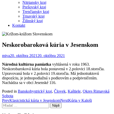
Nitriansky kraj
Prešovský kraj
Trenčiansky kraj
Trnavský kraj
Žilinský kraj
Kontakt
Neskorobaroková kúria v Jesenskom
miva
20. októbra 2021
20. októbra 2021
Národná kultúrna pamiatka
vyhlásená v roku 1963.
Neskorobaroková kúria bola postavená v 2.polovici 18.storočia.
Upravovaná bola v 2.polovici 19.storočia. Má jednotraktovú
dispozíciu, je jednopodlažná s podkrovím a podpivničením.
Nachádza sa v obci Jesenské 116.
Posted in
Banskobystrický kraj
,
Človek
,
Kaštiele
,
Okres Rimavská
Sobota
Post
Prev
Klasicistická kúria v Jesenskom
Next
Kúria v Kaloši
Hľadať:
navigation