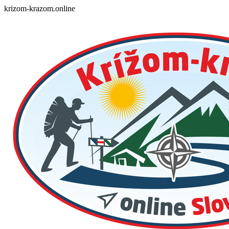
Skip
krizom-krazom.online
to
content