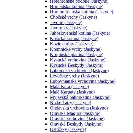
Horehronské podolie (Jaskyne)
Hornádska kotlina (Jaskyne)
Hornonitrianska kotlina (Jaskyne)
Chočské vrchy (Jaskyne)
Javorie (Jaskyne)
Javorníky (Jaskyne)
Juhoslovenská kotlina (Jaskyne)
Košická kotlina (Jaskyne)
Kozie chrbty (Jaskyne)
Kremnické vrchy (Jaskyne)
Krupinská planina (Jaskyne)
Kysucká vrchovina (Jaskyne)
Kysucké Beskydy (Jaskyne)
Laborecká vrchovina (Jaskyne)
Levočské vrchy (Jaskyne)
Ľubovnianska vrchovina (Jaskyne)
Malá Fatra (Jaskyne)
Malé Karpaty (Jaskyne)
Myjavská pahorkatina (Jaskyne)
Nízke Tatry (Jaskyne)
Ondavská vrchovina (Jaskyne)
Oravská Magura (Jaskyne)
Oravská vrchovina (Jaskyne)
Oravské Beskydy (Jaskyne)
Ostrôžky (Jaskyne)