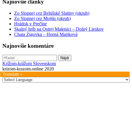
Najnovšie články
Zo Slopnej cez Belušské Slatiny (okruh)
Zo Slopnej cez Mojtín (okruh)
Hrádok v Prečíne
Skalný hríb na Ostrej Malenici – Dolný Lieskov
Chata Zigovka – Horná Mariková
Najnovšie komentáre
Hľadať:
Krížom-krážom Slovenskom
krizom-krazom.online 2020
/ Translate »