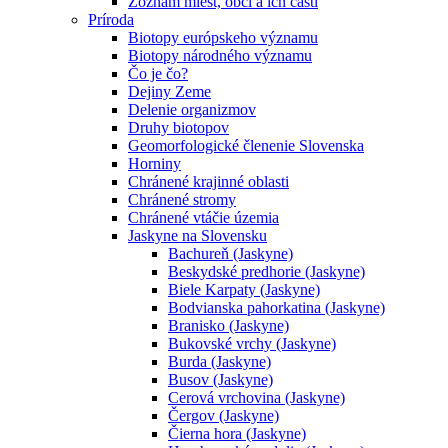
Zoznam miest, obcí a ich častí
Príroda
Biotopy európskeho významu
Biotopy národného významu
Čo je čo?
Dejiny Zeme
Delenie organizmov
Druhy biotopov
Geomorfologické členenie Slovenska
Horniny
Chránené krajinné oblasti
Chránené stromy
Chránené vtáčie územia
Jaskyne na Slovensku
Bachureň (Jaskyne)
Beskydské predhorie (Jaskyne)
Biele Karpaty (Jaskyne)
Bodvianska pahorkatina (Jaskyne)
Branisko (Jaskyne)
Bukovské vrchy (Jaskyne)
Burda (Jaskyne)
Busov (Jaskyne)
Cerová vrchovina (Jaskyne)
Čergov (Jaskyne)
Čierna hora (Jaskyne)