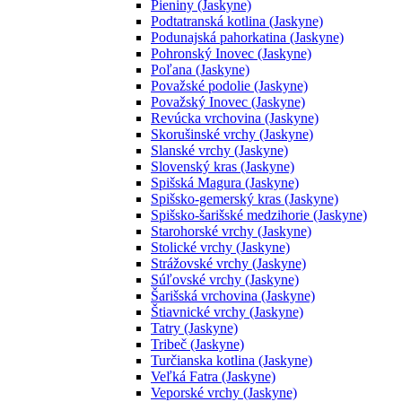
Pieniny (Jaskyne)
Podtatranská kotlina (Jaskyne)
Podunajská pahorkatina (Jaskyne)
Pohronský Inovec (Jaskyne)
Poľana (Jaskyne)
Považské podolie (Jaskyne)
Považský Inovec (Jaskyne)
Revúcka vrchovina (Jaskyne)
Skorušinské vrchy (Jaskyne)
Slanské vrchy (Jaskyne)
Slovenský kras (Jaskyne)
Spišská Magura (Jaskyne)
Spišsko-gemerský kras (Jaskyne)
Spišsko-šarišské medzihorie (Jaskyne)
Starohorské vrchy (Jaskyne)
Stolické vrchy (Jaskyne)
Strážovské vrchy (Jaskyne)
Súľovské vrchy (Jaskyne)
Šarišská vrchovina (Jaskyne)
Štiavnické vrchy (Jaskyne)
Tatry (Jaskyne)
Tribeč (Jaskyne)
Turčianska kotlina (Jaskyne)
Veľká Fatra (Jaskyne)
Veporské vrchy (Jaskyne)