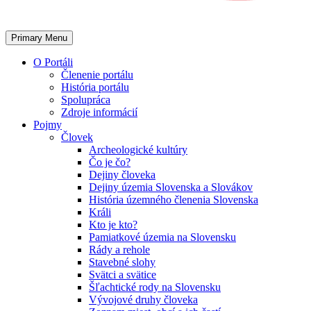
Primary Menu
O Portáli
Členenie portálu
História portálu
Spolupráca
Zdroje informácií
Pojmy
Človek
Archeologické kultúry
Čo je čo?
Dejiny človeka
Dejiny územia Slovenska a Slovákov
História územného členenia Slovenska
Králi
Kto je kto?
Pamiatkové územia na Slovensku
Rády a rehole
Stavebné slohy
Svätci a svätice
Šľachtické rody na Slovensku
Vývojové druhy človeka