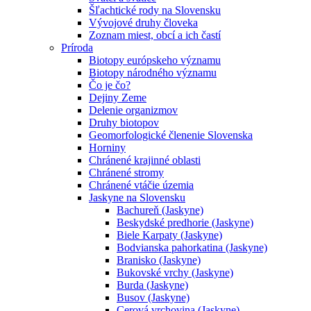
Šľachtické rody na Slovensku
Vývojové druhy človeka
Zoznam miest, obcí a ich častí
Príroda
Biotopy európskeho významu
Biotopy národného významu
Čo je čo?
Dejiny Zeme
Delenie organizmov
Druhy biotopov
Geomorfologické členenie Slovenska
Horniny
Chránené krajinné oblasti
Chránené stromy
Chránené vtáčie územia
Jaskyne na Slovensku
Bachureň (Jaskyne)
Beskydské predhorie (Jaskyne)
Biele Karpaty (Jaskyne)
Bodvianska pahorkatina (Jaskyne)
Branisko (Jaskyne)
Bukovské vrchy (Jaskyne)
Burda (Jaskyne)
Busov (Jaskyne)
Cerová vrchovina (Jaskyne)