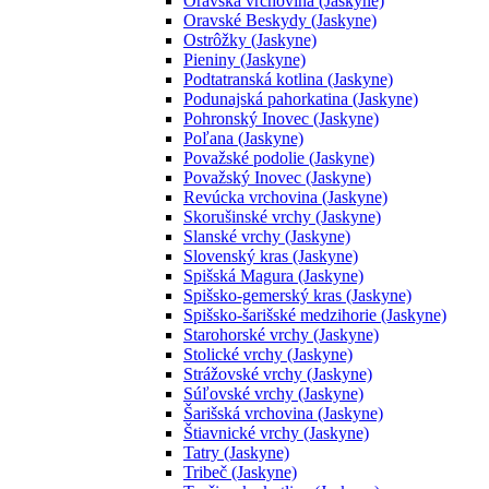
Oravská vrchovina (Jaskyne)
Oravské Beskydy (Jaskyne)
Ostrôžky (Jaskyne)
Pieniny (Jaskyne)
Podtatranská kotlina (Jaskyne)
Podunajská pahorkatina (Jaskyne)
Pohronský Inovec (Jaskyne)
Poľana (Jaskyne)
Považské podolie (Jaskyne)
Považský Inovec (Jaskyne)
Revúcka vrchovina (Jaskyne)
Skorušinské vrchy (Jaskyne)
Slanské vrchy (Jaskyne)
Slovenský kras (Jaskyne)
Spišská Magura (Jaskyne)
Spišsko-gemerský kras (Jaskyne)
Spišsko-šarišské medzihorie (Jaskyne)
Starohorské vrchy (Jaskyne)
Stolické vrchy (Jaskyne)
Strážovské vrchy (Jaskyne)
Súľovské vrchy (Jaskyne)
Šarišská vrchovina (Jaskyne)
Štiavnické vrchy (Jaskyne)
Tatry (Jaskyne)
Tribeč (Jaskyne)