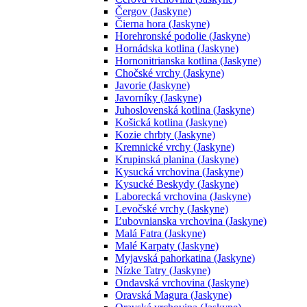
Čergov (Jaskyne)
Čierna hora (Jaskyne)
Horehronské podolie (Jaskyne)
Hornádska kotlina (Jaskyne)
Hornonitrianska kotlina (Jaskyne)
Chočské vrchy (Jaskyne)
Javorie (Jaskyne)
Javorníky (Jaskyne)
Juhoslovenská kotlina (Jaskyne)
Košická kotlina (Jaskyne)
Kozie chrbty (Jaskyne)
Kremnické vrchy (Jaskyne)
Krupinská planina (Jaskyne)
Kysucká vrchovina (Jaskyne)
Kysucké Beskydy (Jaskyne)
Laborecká vrchovina (Jaskyne)
Levočské vrchy (Jaskyne)
Ľubovnianska vrchovina (Jaskyne)
Malá Fatra (Jaskyne)
Malé Karpaty (Jaskyne)
Myjavská pahorkatina (Jaskyne)
Nízke Tatry (Jaskyne)
Ondavská vrchovina (Jaskyne)
Oravská Magura (Jaskyne)