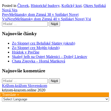
Posted in
Človek
,
Historické budovy
,
Košický kraj
,
Okres Spišská
Nová Ves
Post
Prev
Meštiansky dom Zimná 38 v Spišskej Novej
Vsi
Next
Meštiansky dom Zimná 40 v Spišskej Novej Vsi
navigation
Hľadať:
Najnovšie články
Zo Slopnej cez Belušské Slatiny (okruh)
Zo Slopnej cez Mojtín (okruh)
Hrádok v Prečíne
Skalný hríb na Ostrej Malenici – Dolný Lieskov
Chata Zigovka – Horná Mariková
Najnovšie komentáre
Hľadať:
Krížom-krážom Slovenskom
krizom-krazom.online 2020
/ Translate »