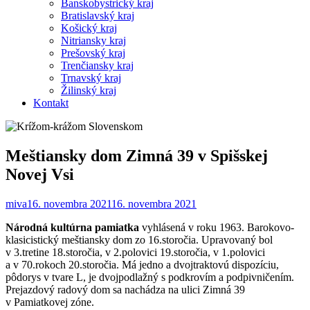
Banskobystrický kraj
Bratislavský kraj
Košický kraj
Nitriansky kraj
Prešovský kraj
Trenčiansky kraj
Trnavský kraj
Žilinský kraj
Kontakt
Meštiansky dom Zimná 39 v Spišskej
Novej Vsi
miva
16. novembra 2021
16. novembra 2021
Národná kultúrna pamiatka
vyhlásená v roku 1963. Barokovo-
klasicistický meštiansky dom zo 16.storočia. Upravovaný bol
v 3.tretine 18.storočia, v 2.polovici 19.storočia, v 1.polovici
a v 70.rokoch 20.storočia. Má jedno a dvojtraktovú dispozíciu,
pôdorys v tvare L, je dvojpodlažný s podkrovím a podpivničením.
Prejazdový radový dom sa nachádza na ulici Zimná 39
v Pamiatkovej zóne.