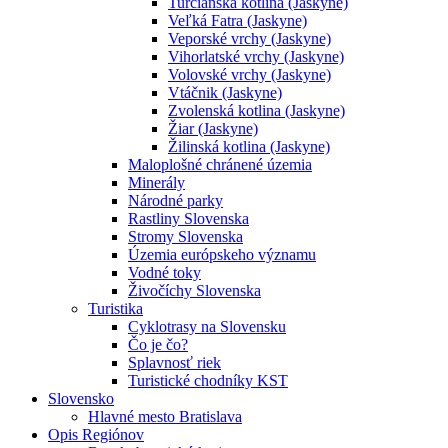
Turčianska kotlina (Jaskyne)
Veľká Fatra (Jaskyne)
Veporské vrchy (Jaskyne)
Vihorlatské vrchy (Jaskyne)
Volovské vrchy (Jaskyne)
Vtáčnik (Jaskyne)
Zvolenská kotlina (Jaskyne)
Žiar (Jaskyne)
Žilinská kotlina (Jaskyne)
Maloplošné chránené územia
Minerály
Národné parky
Rastliny Slovenska
Stromy Slovenska
Územia európskeho významu
Vodné toky
Živočíchy Slovenska
Turistika
Cyklotrasy na Slovensku
Čo je čo?
Splavnosť riek
Turistické chodníky KST
Slovensko
Hlavné mesto Bratislava
Opis Regiónov