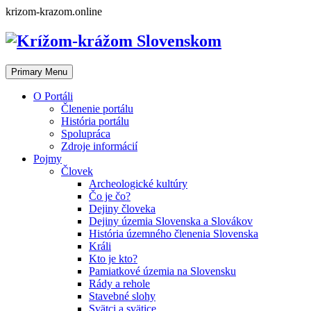
Skip
krizom-krazom.online
to
content
Primary Menu
O Portáli
Členenie portálu
História portálu
Spolupráca
Zdroje informácií
Pojmy
Človek
Archeologické kultúry
Čo je čo?
Dejiny človeka
Dejiny územia Slovenska a Slovákov
História územného členenia Slovenska
Králi
Kto je kto?
Pamiatkové územia na Slovensku
Rády a rehole
Stavebné slohy
Svätci a svätice