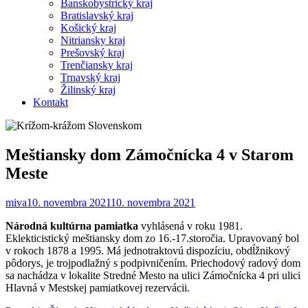
Banskobystrický kraj
Bratislavský kraj
Košický kraj
Nitriansky kraj
Prešovský kraj
Trenčiansky kraj
Trnavský kraj
Žilinský kraj
Kontakt
Meštiansky dom Zámočnícka 4 v Starom
Meste
miva
10. novembra 2021
10. novembra 2021
Národná kultúrna pamiatka
vyhlásená v roku 1981.
Eklekticistický meštiansky dom zo 16.-17.storočia. Upravovaný bol
v rokoch 1878 a 1995. Má jednotraktovú dispozíciu, obdĺžnikový
pôdorys, je trojpodlažný s podpivničením. Priechodový radový dom
sa nachádza v lokalite Stredné Mesto na ulici Zámočnícka 4 pri ulici
Hlavná v Mestskej pamiatkovej rezervácii.