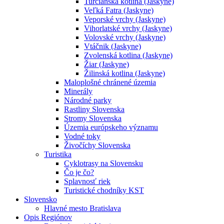
Turčianska kotlina (Jaskyne)
Veľká Fatra (Jaskyne)
Veporské vrchy (Jaskyne)
Vihorlatské vrchy (Jaskyne)
Volovské vrchy (Jaskyne)
Vtáčnik (Jaskyne)
Zvolenská kotlina (Jaskyne)
Žiar (Jaskyne)
Žilinská kotlina (Jaskyne)
Maloplošné chránené územia
Minerály
Národné parky
Rastliny Slovenska
Stromy Slovenska
Územia európskeho významu
Vodné toky
Živočíchy Slovenska
Turistika
Cyklotrasy na Slovensku
Čo je čo?
Splavnosť riek
Turistické chodníky KST
Slovensko
Hlavné mesto Bratislava
Opis Regiónov