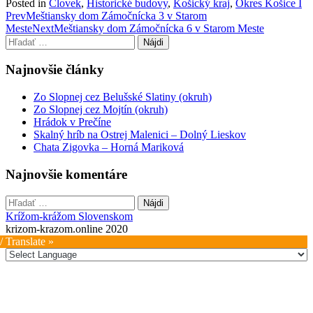
Posted in
Človek
,
Historické budovy
,
Košický kraj
,
Okres Košice I
Post
Prev
Meštiansky dom Zámočnícka 3 v Starom
Meste
Next
Meštiansky dom Zámočnícka 6 v Starom Meste
navigation
Hľadať:
Najnovšie články
Zo Slopnej cez Belušské Slatiny (okruh)
Zo Slopnej cez Mojtín (okruh)
Hrádok v Prečíne
Skalný hríb na Ostrej Malenici – Dolný Lieskov
Chata Zigovka – Horná Mariková
Najnovšie komentáre
Hľadať:
Krížom-krážom Slovenskom
krizom-krazom.online 2020
/ Translate »