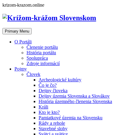
Skip
krizom-krazom.online
to
content
Primary Menu
O Portáli
Členenie portálu
História portálu
Spolupráca
Zdroje informácií
Pojmy
Človek
Archeologické kultúry
Čo je čo?
Dejiny človeka
Dejiny územia Slovenska a Slovákov
História územného členenia Slovenska
Králi
Kto je kto?
Pamiatkové územia na Slovensku
Rády a rehole
Stavebné slohy
Svätci a svätice