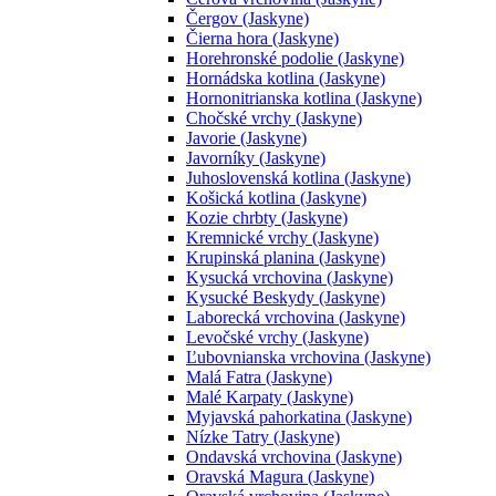
Čergov (Jaskyne)
Čierna hora (Jaskyne)
Horehronské podolie (Jaskyne)
Hornádska kotlina (Jaskyne)
Hornonitrianska kotlina (Jaskyne)
Chočské vrchy (Jaskyne)
Javorie (Jaskyne)
Javorníky (Jaskyne)
Juhoslovenská kotlina (Jaskyne)
Košická kotlina (Jaskyne)
Kozie chrbty (Jaskyne)
Kremnické vrchy (Jaskyne)
Krupinská planina (Jaskyne)
Kysucká vrchovina (Jaskyne)
Kysucké Beskydy (Jaskyne)
Laborecká vrchovina (Jaskyne)
Levočské vrchy (Jaskyne)
Ľubovnianska vrchovina (Jaskyne)
Malá Fatra (Jaskyne)
Malé Karpaty (Jaskyne)
Myjavská pahorkatina (Jaskyne)
Nízke Tatry (Jaskyne)
Ondavská vrchovina (Jaskyne)
Oravská Magura (Jaskyne)