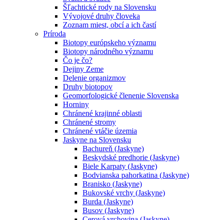
Šľachtické rody na Slovensku
Vývojové druhy človeka
Zoznam miest, obcí a ich častí
Príroda
Biotopy európskeho významu
Biotopy národného významu
Čo je čo?
Dejiny Zeme
Delenie organizmov
Druhy biotopov
Geomorfologické členenie Slovenska
Horniny
Chránené krajinné oblasti
Chránené stromy
Chránené vtáčie územia
Jaskyne na Slovensku
Bachureň (Jaskyne)
Beskydské predhorie (Jaskyne)
Biele Karpaty (Jaskyne)
Bodvianska pahorkatina (Jaskyne)
Branisko (Jaskyne)
Bukovské vrchy (Jaskyne)
Burda (Jaskyne)
Busov (Jaskyne)
Cerová vrchovina (Jaskyne)