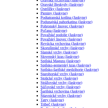
Oravská vrchovina (Jaskyne)
Oravské Beskydy (Jaskyne)
Ostrôžky (Jaskyne)
Pieniny (Jaskyne)
Podtatranská kotlina (Jaskyne)
Podunajská pahorkatina (Jaskyne)
Pohronský Inovec (Jaskyne)
Poľana (Jaskyne)
Považské podolie (Jaskyne)
Považský Inovec (Jaskyne)
Revúcka vrchovina (Jaskyne)
Skorušinské vrchy (Jaskyne)
Slanské vrchy (Jaskyne)
Slovenský kras (Jaskyne)
Spišská Magura (Jaskyne)
Spišsko-gemerský kras (Jaskyne)
Spišsko-šarišské medzihorie (Jaskyne)
Starohorské vrchy (Jaskyne)
Stolické vrchy (Jaskyne)
Strážovské vrchy (Jaskyne)
Súľovské vrchy (Jaskyne)
Šarišská vrchovina (Jaskyne)
Štiavnické vrchy (Jaskyne)
Tatry (Jaskyne)
Tribeč (Jaskyne)