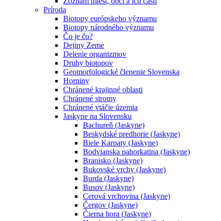
Zoznam miest, obcí a ich častí
Príroda
Biotopy európskeho významu
Biotopy národného významu
Čo je čo?
Dejiny Zeme
Delenie organizmov
Druhy biotopov
Geomorfologické členenie Slovenska
Horniny
Chránené krajinné oblasti
Chránené stromy
Chránené vtáčie územia
Jaskyne na Slovensku
Bachureň (Jaskyne)
Beskydské predhorie (Jaskyne)
Biele Karpaty (Jaskyne)
Bodvianska pahorkatina (Jaskyne)
Branisko (Jaskyne)
Bukovské vrchy (Jaskyne)
Burda (Jaskyne)
Busov (Jaskyne)
Cerová vrchovina (Jaskyne)
Čergov (Jaskyne)
Čierna hora (Jaskyne)