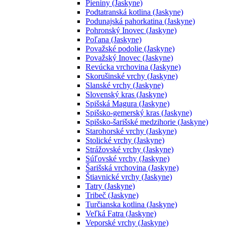
Pieniny (Jaskyne)
Podtatranská kotlina (Jaskyne)
Podunajská pahorkatina (Jaskyne)
Pohronský Inovec (Jaskyne)
Poľana (Jaskyne)
Považské podolie (Jaskyne)
Považský Inovec (Jaskyne)
Revúcka vrchovina (Jaskyne)
Skorušinské vrchy (Jaskyne)
Slanské vrchy (Jaskyne)
Slovenský kras (Jaskyne)
Spišská Magura (Jaskyne)
Spišsko-gemerský kras (Jaskyne)
Spišsko-šarišské medzihorie (Jaskyne)
Starohorské vrchy (Jaskyne)
Stolické vrchy (Jaskyne)
Strážovské vrchy (Jaskyne)
Súľovské vrchy (Jaskyne)
Šarišská vrchovina (Jaskyne)
Štiavnické vrchy (Jaskyne)
Tatry (Jaskyne)
Tribeč (Jaskyne)
Turčianska kotlina (Jaskyne)
Veľká Fatra (Jaskyne)
Veporské vrchy (Jaskyne)