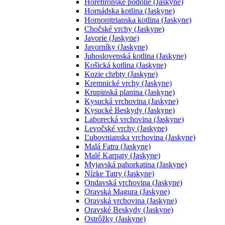
Horehronské podolie (Jaskyne)
Hornádska kotlina (Jaskyne)
Hornonitrianska kotlina (Jaskyne)
Chočské vrchy (Jaskyne)
Javorie (Jaskyne)
Javorníky (Jaskyne)
Juhoslovenská kotlina (Jaskyne)
Košická kotlina (Jaskyne)
Kozie chrbty (Jaskyne)
Kremnické vrchy (Jaskyne)
Krupinská planina (Jaskyne)
Kysucká vrchovina (Jaskyne)
Kysucké Beskydy (Jaskyne)
Laborecká vrchovina (Jaskyne)
Levočské vrchy (Jaskyne)
Ľubovnianska vrchovina (Jaskyne)
Malá Fatra (Jaskyne)
Malé Karpaty (Jaskyne)
Myjavská pahorkatina (Jaskyne)
Nízke Tatry (Jaskyne)
Ondavská vrchovina (Jaskyne)
Oravská Magura (Jaskyne)
Oravská vrchovina (Jaskyne)
Oravské Beskydy (Jaskyne)
Ostrôžky (Jaskyne)