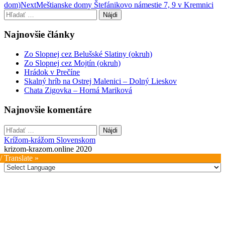
dom)
Next
Meštianske domy Štefánikovo námestie 7, 9 v Kremnici
navigation
Hľadať:
Najnovšie články
Zo Slopnej cez Belušské Slatiny (okruh)
Zo Slopnej cez Mojtín (okruh)
Hrádok v Prečíne
Skalný hríb na Ostrej Malenici – Dolný Lieskov
Chata Zigovka – Horná Mariková
Najnovšie komentáre
Hľadať:
Krížom-krážom Slovenskom
krizom-krazom.online 2020
/ Translate »