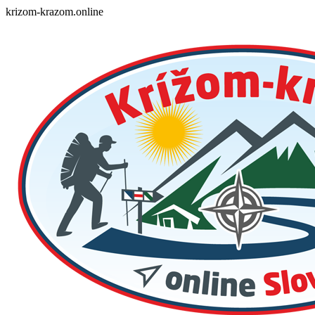
Skip
krizom-krazom.online
to
content