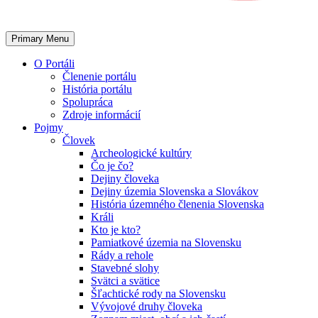
Primary Menu
O Portáli
Členenie portálu
História portálu
Spolupráca
Zdroje informácií
Pojmy
Človek
Archeologické kultúry
Čo je čo?
Dejiny človeka
Dejiny územia Slovenska a Slovákov
História územného členenia Slovenska
Králi
Kto je kto?
Pamiatkové územia na Slovensku
Rády a rehole
Stavebné slohy
Svätci a svätice
Šľachtické rody na Slovensku
Vývojové druhy človeka