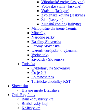
Vihorlatské vrchy (Jaskyne)
Volovské vrchy (Jaskyne)
Vtáčnik (Jaskyne)
Zvolenská kotlina (Jaskyne)
Žiar (Jaskyne)
Žilinská kotlina (Jaskyne)
Maloplošné chránené územia
Minerály
Národné parky
Rastliny Slovenska
Stromy Slovenska
Územia európskeho významu
Vodné toky
Živočíchy Slovenska
Turistika
Cyklotrasy na Slovensku
Čo je čo?
Splavnosť riek
Turistické chodníky KST
Slovensko
Hlavné mesto Bratislava
Opis Regiónov
Banskobystrický kraj
Bratislavský kraj
Košický kraj