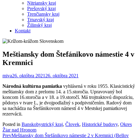
Nitriansky kraj
Prešovský kraj
Trenčiansky kraj
Trnavský kraj
Žilinský kraj
Kontakt
Meštiansky dom Štefánikovo námestie 4 v
Kremnici
miva
26. októbra 2021
26. októbra 2021
Národná kultúrna pamiatka
vyhlásená v roku 1955. Klasicistický
meštiansky dom z prelomu 14. a 15.storočia. Upravovaný bol
koncom 16.storočia a v 18. a 19.storočí. Má trojtraktovú dispozíciu,
pôdorys v tvare L, je dvojpodlažný s podpivničením. Radový dom
sa nachádza na Štefánikovom námestí 4 v Mestskej pamiatkovej
rezervácii.
Posted in
Banskobystrický kraj
,
Človek
,
Historické budovy
,
Okres
Žiar nad Hronom
Post
Prev
Meštiansky dom Štefánikovo námestie 2 v Kremnici (Bellov