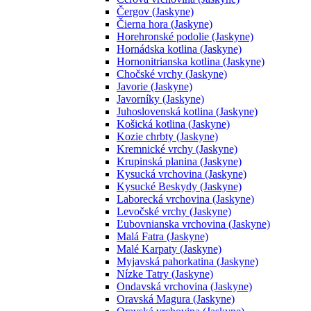
Čergov (Jaskyne)
Čierna hora (Jaskyne)
Horehronské podolie (Jaskyne)
Hornádska kotlina (Jaskyne)
Hornonitrianska kotlina (Jaskyne)
Chočské vrchy (Jaskyne)
Javorie (Jaskyne)
Javorníky (Jaskyne)
Juhoslovenská kotlina (Jaskyne)
Košická kotlina (Jaskyne)
Kozie chrbty (Jaskyne)
Kremnické vrchy (Jaskyne)
Krupinská planina (Jaskyne)
Kysucká vrchovina (Jaskyne)
Kysucké Beskydy (Jaskyne)
Laborecká vrchovina (Jaskyne)
Levočské vrchy (Jaskyne)
Ľubovnianska vrchovina (Jaskyne)
Malá Fatra (Jaskyne)
Malé Karpaty (Jaskyne)
Myjavská pahorkatina (Jaskyne)
Nízke Tatry (Jaskyne)
Ondavská vrchovina (Jaskyne)
Oravská Magura (Jaskyne)