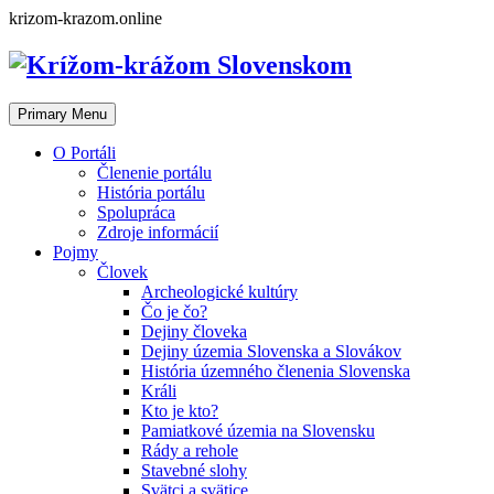
Skip
krizom-krazom.online
to
content
Primary Menu
O Portáli
Členenie portálu
História portálu
Spolupráca
Zdroje informácií
Pojmy
Človek
Archeologické kultúry
Čo je čo?
Dejiny človeka
Dejiny územia Slovenska a Slovákov
História územného členenia Slovenska
Králi
Kto je kto?
Pamiatkové územia na Slovensku
Rády a rehole
Stavebné slohy
Svätci a svätice