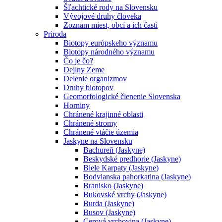
Šľachtické rody na Slovensku
Vývojové druhy človeka
Zoznam miest, obcí a ich častí
Príroda
Biotopy európskeho významu
Biotopy národného významu
Čo je čo?
Dejiny Zeme
Delenie organizmov
Druhy biotopov
Geomorfologické členenie Slovenska
Horniny
Chránené krajinné oblasti
Chránené stromy
Chránené vtáčie územia
Jaskyne na Slovensku
Bachureň (Jaskyne)
Beskydské predhorie (Jaskyne)
Biele Karpaty (Jaskyne)
Bodvianska pahorkatina (Jaskyne)
Branisko (Jaskyne)
Bukovské vrchy (Jaskyne)
Burda (Jaskyne)
Busov (Jaskyne)
Cerová vrchovina (Jaskyne)