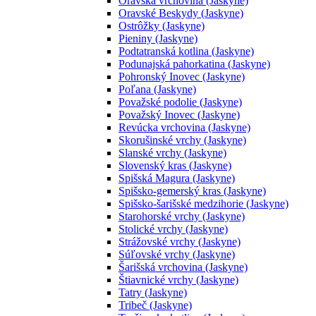
Oravská vrchovina (Jaskyne)
Oravské Beskydy (Jaskyne)
Ostrôžky (Jaskyne)
Pieniny (Jaskyne)
Podtatranská kotlina (Jaskyne)
Podunajská pahorkatina (Jaskyne)
Pohronský Inovec (Jaskyne)
Poľana (Jaskyne)
Považské podolie (Jaskyne)
Považský Inovec (Jaskyne)
Revúcka vrchovina (Jaskyne)
Skorušinské vrchy (Jaskyne)
Slanské vrchy (Jaskyne)
Slovenský kras (Jaskyne)
Spišská Magura (Jaskyne)
Spišsko-gemerský kras (Jaskyne)
Spišsko-šarišské medzihorie (Jaskyne)
Starohorské vrchy (Jaskyne)
Stolické vrchy (Jaskyne)
Strážovské vrchy (Jaskyne)
Súľovské vrchy (Jaskyne)
Šarišská vrchovina (Jaskyne)
Štiavnické vrchy (Jaskyne)
Tatry (Jaskyne)
Tribeč (Jaskyne)