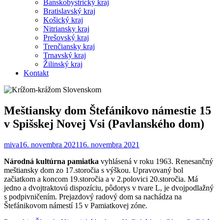
Banskobystrický kraj
Bratislavský kraj
Košický kraj
Nitriansky kraj
Prešovský kraj
Trenčiansky kraj
Trnavský kraj
Žilinský kraj
Kontakt
Meštiansky dom Štefánikovo námestie 15
v Spišskej Novej Vsi (Pavlanského dom)
miva
16. novembra 2021
16. novembra 2021
Národná kultúrna pamiatka
vyhlásená v roku 1963. Renesančný
meštiansky dom zo 17.storočia s výškou. Upravovaný bol
začiatkom a koncom 19.storočia a v 2.polovici 20.storočia. Má
jedno a dvojtraktovú dispozíciu, pôdorys v tvare L, je dvojpodlažný
s podpivničením. Prejazdový radový dom sa nachádza na
Štefánikovom námestí 15 v Pamiatkovej zóne.