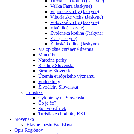
Turčianska kotlina (Jaskyne)
Veľká Fatra (Jaskyne)
Veporské vrchy (Jaskyne)
Vihorlatské vrchy (Jaskyne)
Volovské vrchy (Jaskyne)
Vtáčnik (Jaskyne)
Zvolenská kotlina (Jaskyne)
Žiar (Jaskyne)
Žilinská kotlina (Jaskyne)
Maloplošné chránené územia
Minerály
Národné parky
Rastliny Slovenska
Stromy Slovenska
Územia európskeho významu
Vodné toky
Živočíchy Slovenska
Turistika
Cyklotrasy na Slovensku
Čo je čo?
Splavnosť riek
Turistické chodníky KST
Slovensko
Hlavné mesto Bratislava
Opis Regiónov