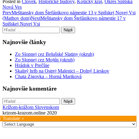
Posted in
Človek
,
Historické budovy
,
Košický kraj
,
Okres Spišská
Nová Ves
Post
Prev
Meštiansky dom Štefánikovo námestie 13 v Spišskej Novej Vsi
(Mathov dom)
Next
Meštiansky dom Štefánikovo námestie 17 v
navigation
Spišskej Novej Vsi
Hľadať:
Najnovšie články
Zo Slopnej cez Belušské Slatiny (okruh)
Zo Slopnej cez Mojtín (okruh)
Hrádok v Prečíne
Skalný hríb na Ostrej Malenici – Dolný Lieskov
Chata Zigovka – Horná Mariková
Najnovšie komentáre
Hľadať:
Krížom-krážom Slovenskom
krizom-krazom.online 2020
/ Translate »