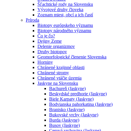
Šľachtické rody na Slovensku
Vývojové druhy človeka
Zoznam miest, obcí a ich častí
Príroda
Biotopy európskeho významu
Biotopy národného významu
Čo je čo?
Dejiny Zeme
Delenie organizmov
Druhy biotopov
Geomorfologické členenie Slovenska
Horniny
Chránené krajinné oblasti
Chránené stromy
Chránené vtáčie územia
Jaskyne na Slovensku
Bachureň (Jaskyne)
Beskydské predhorie (Jaskyne)
Biele Karpaty (Jaskyne)
Bodvianska pahorkatina (Jaskyne)
Branisko (Jaskyne)
Bukovské vrchy (Jaskyne)
Burda (Jaskyne)
Busov (Jaskyne)
Cerová vrchovina (Jaskyne)