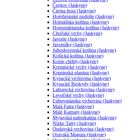
Čergov (Jaskyne)
Čierna hora (Jaskyne)
Horehronské podolie (Jaskyne)
Hornádska kotlina (Jaskyne)
Hornonitrianska kotlina (Jaskyne)
Chočské vrchy (Jaskyne)
Javorie (Jaskyne)
Javorníky (Jaskyne)
Juhoslovenská kotlina (Jaskyne)
Košická kotlina (Jaskyne)
Kozie chrbty (Jaskyne)
Kremnické vrchy (Jaskyne)
Krupinská planina (Jaskyne)
Kysucká vrchovina (Jaskyne)
Kysucké Beskydy (Jaskyne)
Laborecká vrchovina (Jaskyne)
Levočské vrchy (Jaskyne)
Ľubovnianska vrchovina (Jaskyne)
Malá Fatra (Jaskyne)
Malé Karpaty (Jaskyne)
Myjavská pahorkatina (Jaskyne)
Nízke Tatry (Jaskyne)
Ondavská vrchovina (Jaskyne)
Oravská Magura (Jaskyne)