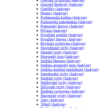
Oravská vrchovina (Jaskyne)
Oravské Beskydy (Jaskyne)
Ostrôžky (Jaskyne)
Pieniny (Jaskyne)
Podtatranská kotlina (Jaskyne)
Podunajská pahorkatina (Jaskyne)
Pohronský Inovec (Jaskyne)
Poľana (Jaskyne)
Považské podolie (Jaskyne)
Považský Inovec (Jaskyne)
Revúcka vrchovina (Jaskyne)
Skorušinské vrchy (Jaskyne)
Slanské vrchy (Jaskyne)
Slovenský kras (Jaskyne)
Spišská Magura (Jaskyne)
Spišsko-gemerský kras (Jaskyne)
Spišsko-šarišské medzihorie (Jaskyne)
Starohorské vrchy (Jaskyne)
Stolické vrchy (Jaskyne)
Strážovské vrchy (Jaskyne)
Súľovské vrchy (Jaskyne)
Šarišská vrchovina (Jaskyne)
Štiavnické vrchy (Jaskyne)
Tatry (Jaskyne)
Tribeč (Jaskyne)