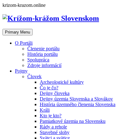
Skip
krizom-krazom.online
to
content
Primary Menu
O Portáli
Členenie portálu
História portálu
Spolupráca
Zdroje informácií
Pojmy
Človek
Archeologické kultúry
Čo je čo?
Dejiny človeka
Dejiny územia Slovenska a Slovákov
História územného členenia Slovenska
Králi
Kto je kto?
Pamiatkové územia na Slovensku
Rády a rehole
Stavebné slohy
Svätci a svätice