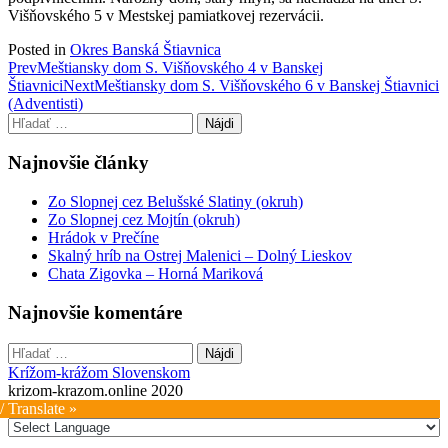
Višňovského 5 v Mestskej pamiatkovej rezervácii.
Posted in
Okres Banská Štiavnica
Post
Prev
Meštiansky dom S. Višňovského 4 v Banskej
Štiavnici
Next
Meštiansky dom S. Višňovského 6 v Banskej Štiavnici
navigation
(Adventisti)
Hľadať:
Najnovšie články
Zo Slopnej cez Belušské Slatiny (okruh)
Zo Slopnej cez Mojtín (okruh)
Hrádok v Prečíne
Skalný hríb na Ostrej Malenici – Dolný Lieskov
Chata Zigovka – Horná Mariková
Najnovšie komentáre
Hľadať:
Krížom-krážom Slovenskom
krizom-krazom.online 2020
/ Translate »