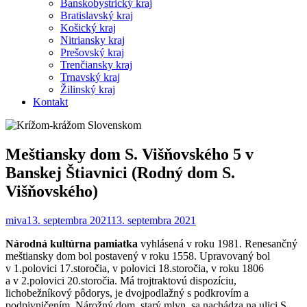
Banskobystrický kraj
Bratislavský kraj
Košický kraj
Nitriansky kraj
Prešovský kraj
Trenčiansky kraj
Trnavský kraj
Žilinský kraj
Kontakt
Meštiansky dom S. Višňovského 5 v
Banskej Štiavnici (Rodný dom S.
Višňovského)
miva
13. septembra 2021
13. septembra 2021
Národná kultúrna pamiatka
vyhlásená v roku 1981. Renesančný
meštiansky dom bol postavený v roku 1558. Upravovaný bol
v 1.polovici 17.storočia, v polovici 18.storočia, v roku 1806
a v 2.polovici 20.storočia. Má trojtraktovú dispozíciu,
lichobežníkový pôdorys, je dvojpodlažný s podkrovím a
podpivničením. Nárožný dom, starý mlyn, sa nachádza na ulici S.