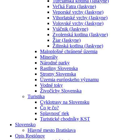
Turčianska kotlina (Jaskyne)
Veľká Fatra (Jaskyne)
Veporské vrchy (Jaskyne)
Vihorlatské vrchy (Jaskyne)
Volovské vrchy (Jaskyne)
Vtáčnik (Jaskyne)
Zvolenská kotlina (Jaskyne)
Žiar (Jaskyne)
Žilinská kotlina (Jaskyne)
Maloplošné chránené územia
Minerály
Národné parky
Rastliny Slovenska
Stromy Slovenska
Územia európskeho významu
Vodné toky
Živočíchy Slovenska
Turistika
Cyklotrasy na Slovensku
Čo je čo?
Splavnosť riek
Turistické chodníky KST
Slovensko
Hlavné mesto Bratislava
Opis Regiónov