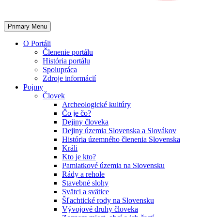
Primary Menu
O Portáli
Členenie portálu
História portálu
Spolupráca
Zdroje informácií
Pojmy
Človek
Archeologické kultúry
Čo je čo?
Dejiny človeka
Dejiny územia Slovenska a Slovákov
História územného členenia Slovenska
Králi
Kto je kto?
Pamiatkové územia na Slovensku
Rády a rehole
Stavebné slohy
Svätci a svätice
Šľachtické rody na Slovensku
Vývojové druhy človeka