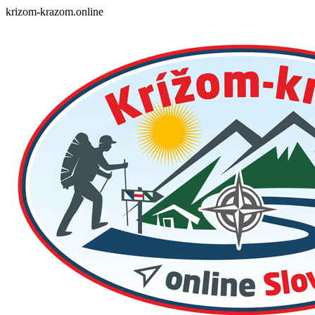
Skip
krizom-krazom.online
to
content