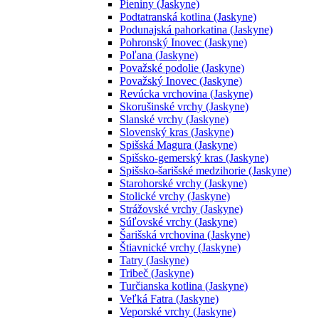
Pieniny (Jaskyne)
Podtatranská kotlina (Jaskyne)
Podunajská pahorkatina (Jaskyne)
Pohronský Inovec (Jaskyne)
Poľana (Jaskyne)
Považské podolie (Jaskyne)
Považský Inovec (Jaskyne)
Revúcka vrchovina (Jaskyne)
Skorušinské vrchy (Jaskyne)
Slanské vrchy (Jaskyne)
Slovenský kras (Jaskyne)
Spišská Magura (Jaskyne)
Spišsko-gemerský kras (Jaskyne)
Spišsko-šarišské medzihorie (Jaskyne)
Starohorské vrchy (Jaskyne)
Stolické vrchy (Jaskyne)
Strážovské vrchy (Jaskyne)
Súľovské vrchy (Jaskyne)
Šarišská vrchovina (Jaskyne)
Štiavnické vrchy (Jaskyne)
Tatry (Jaskyne)
Tribeč (Jaskyne)
Turčianska kotlina (Jaskyne)
Veľká Fatra (Jaskyne)
Veporské vrchy (Jaskyne)