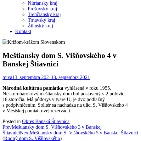
Nitriansky kraj
Prešovský kraj
Trenčiansky kraj
Trnavský kraj
Žilinský kraj
Kontakt
Meštiansky dom S. Višňovského 4 v
Banskej Štiavnici
miva
13. septembra 2021
13. septembra 2021
Národná kultúrna pamiatka
vyhlásená v roku 1955.
Neskorobarokový meštiansky dom bol postavený v 2.polovici
18.storočia. Má pôdorys v tvare U, je dvojpodlažný
s podpivničením. Solitér sa nachádza na ulici S. Višňovského 4
v Mestskej pamiatkovej rezervácii.
Posted in
Okres Banská Štiavnica
Post
Prev
Meštiansky dom S. Višňovského 3 v Banskej
Štiavnici
Next
Meštiansky dom S. Višňovského 5 v Banskej Štiavnici
navigation
(Rodný dom S. Višňovského)