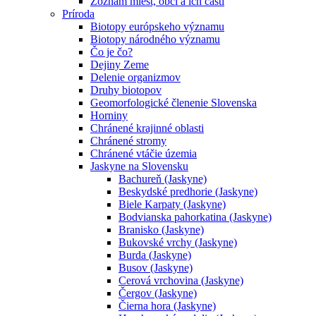
Zoznam miest, obcí a ich častí
Príroda
Biotopy európskeho významu
Biotopy národného významu
Čo je čo?
Dejiny Zeme
Delenie organizmov
Druhy biotopov
Geomorfologické členenie Slovenska
Horniny
Chránené krajinné oblasti
Chránené stromy
Chránené vtáčie územia
Jaskyne na Slovensku
Bachureň (Jaskyne)
Beskydské predhorie (Jaskyne)
Biele Karpaty (Jaskyne)
Bodvianska pahorkatina (Jaskyne)
Branisko (Jaskyne)
Bukovské vrchy (Jaskyne)
Burda (Jaskyne)
Busov (Jaskyne)
Cerová vrchovina (Jaskyne)
Čergov (Jaskyne)
Čierna hora (Jaskyne)