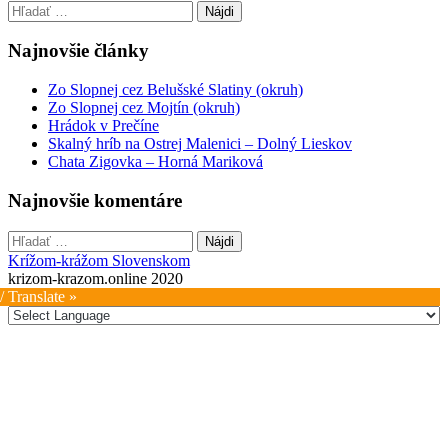
Hľadať:
Najnovšie články
Zo Slopnej cez Belušské Slatiny (okruh)
Zo Slopnej cez Mojtín (okruh)
Hrádok v Prečíne
Skalný hríb na Ostrej Malenici – Dolný Lieskov
Chata Zigovka – Horná Mariková
Najnovšie komentáre
Hľadať:
Krížom-krážom Slovenskom
krizom-krazom.online 2020
/ Translate »