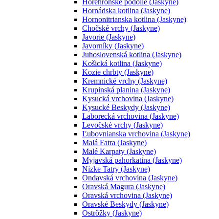
Horehronské podolie (Jaskyne)
Hornádska kotlina (Jaskyne)
Hornonitrianska kotlina (Jaskyne)
Chočské vrchy (Jaskyne)
Javorie (Jaskyne)
Javorníky (Jaskyne)
Juhoslovenská kotlina (Jaskyne)
Košická kotlina (Jaskyne)
Kozie chrbty (Jaskyne)
Kremnické vrchy (Jaskyne)
Krupinská planina (Jaskyne)
Kysucká vrchovina (Jaskyne)
Kysucké Beskydy (Jaskyne)
Laborecká vrchovina (Jaskyne)
Levočské vrchy (Jaskyne)
Ľubovnianska vrchovina (Jaskyne)
Malá Fatra (Jaskyne)
Malé Karpaty (Jaskyne)
Myjavská pahorkatina (Jaskyne)
Nízke Tatry (Jaskyne)
Ondavská vrchovina (Jaskyne)
Oravská Magura (Jaskyne)
Oravská vrchovina (Jaskyne)
Oravské Beskydy (Jaskyne)
Ostrôžky (Jaskyne)