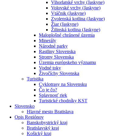
Vihorlatské vrchy (Jaskyne)
Volovské vrchy (Jaskyne)
Vtáčnik (Jaskyne)
Zvolenská kotlina (Jaskyne)
Žiar (Jaskyne)
Žilinská kotlina (Jaskyne)
Maloplošné chránené územia
Minerály
Národné parky
Rastliny Slovenska
Stromy Slovenska
Územia európskeho významu
Vodné toky
Živočíchy Slovenska
Turistika
Cyklotrasy na Slovensku
Čo je čo?
Splavnosť riek
Turistické chodníky KST
Slovensko
Hlavné mesto Bratislava
Opis Regiónov
Banskobystrický kraj
Bratislavský kraj
Košický kraj