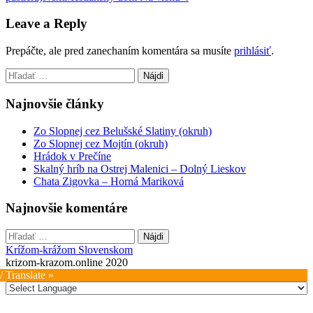
navigation
Leave a Reply
Prepáčte, ale pred zanechaním komentára sa musíte
prihlásiť
.
Hľadať:
Najnovšie články
Zo Slopnej cez Belušské Slatiny (okruh)
Zo Slopnej cez Mojtín (okruh)
Hrádok v Prečíne
Skalný hríb na Ostrej Malenici – Dolný Lieskov
Chata Zigovka – Horná Mariková
Najnovšie komentáre
Hľadať:
Krížom-krážom Slovenskom
krizom-krazom.online 2020
/ Translate »