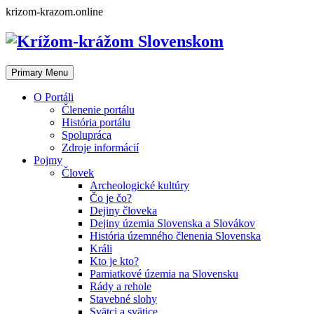
Skip
krizom-krazom.online
to
content
Primary Menu
O Portáli
Členenie portálu
História portálu
Spolupráca
Zdroje informácií
Pojmy
Človek
Archeologické kultúry
Čo je čo?
Dejiny človeka
Dejiny územia Slovenska a Slovákov
História územného členenia Slovenska
Králi
Kto je kto?
Pamiatkové územia na Slovensku
Rády a rehole
Stavebné slohy
Svätci a svätice