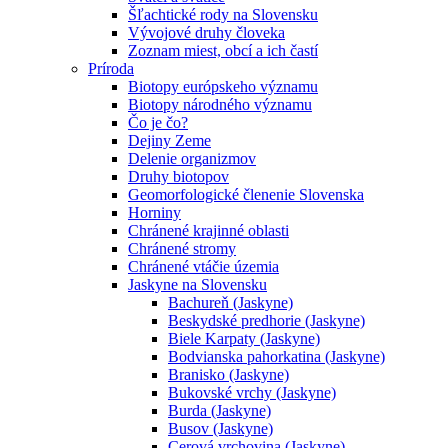
Šľachtické rody na Slovensku
Vývojové druhy človeka
Zoznam miest, obcí a ich častí
Príroda
Biotopy európskeho významu
Biotopy národného významu
Čo je čo?
Dejiny Zeme
Delenie organizmov
Druhy biotopov
Geomorfologické členenie Slovenska
Horniny
Chránené krajinné oblasti
Chránené stromy
Chránené vtáčie územia
Jaskyne na Slovensku
Bachureň (Jaskyne)
Beskydské predhorie (Jaskyne)
Biele Karpaty (Jaskyne)
Bodvianska pahorkatina (Jaskyne)
Branisko (Jaskyne)
Bukovské vrchy (Jaskyne)
Burda (Jaskyne)
Busov (Jaskyne)
Cerová vrchovina (Jaskyne)