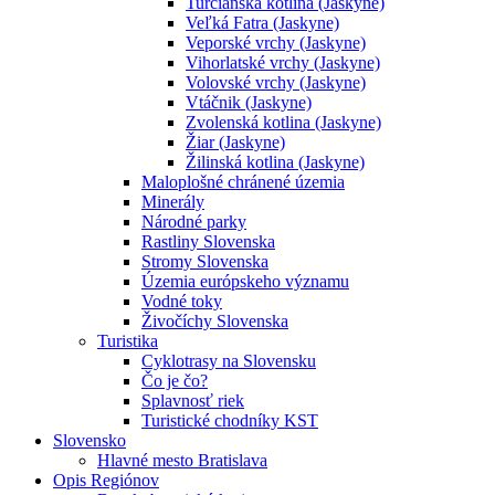
Turčianska kotlina (Jaskyne)
Veľká Fatra (Jaskyne)
Veporské vrchy (Jaskyne)
Vihorlatské vrchy (Jaskyne)
Volovské vrchy (Jaskyne)
Vtáčnik (Jaskyne)
Zvolenská kotlina (Jaskyne)
Žiar (Jaskyne)
Žilinská kotlina (Jaskyne)
Maloplošné chránené územia
Minerály
Národné parky
Rastliny Slovenska
Stromy Slovenska
Územia európskeho významu
Vodné toky
Živočíchy Slovenska
Turistika
Cyklotrasy na Slovensku
Čo je čo?
Splavnosť riek
Turistické chodníky KST
Slovensko
Hlavné mesto Bratislava
Opis Regiónov