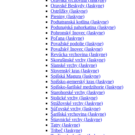
Oravská vrchovina (Jaskyne)
Oravské Beskydy (Jaskyne)
Ostrôžky (Jaskyne)
Pieniny (Jaskyne)
Podtatranská kotlina (Jaskyne)
Podunajská pahorkatina (Jaskyne)
Pohronský Inovec (Jaskyne)
Poľana (Jaskyne)
Považské podolie (Jaskyne)
Považský Inovec (Jaskyne)
Revúcka vrchovina (Jaskyne)
Skorušinské vrchy (Jaskyne)
Slanské vrchy (Jaskyne)
Slovenský kras (Jaskyne)
Spišská Magura (Jaskyne)
Spišsko-gemerský kras (Jaskyne)
Spišsko-šarišské medzihorie (Jaskyne)
Starohorské vrchy (Jaskyne)
Stolické vrchy (Jaskyne)
Strážovské vrchy (Jaskyne)
Súľovské vrchy (Jaskyne)
Šarišská vrchovina (Jaskyne)
Štiavnické vrchy (Jaskyne)
Tatry (Jaskyne)
Tribeč (Jaskyne)