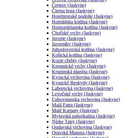
Čergov (Jaskyne)
Čierna hora (Jaskyne)
Horehronské podolie (Jaskyne)
Hornádska kotlina (Jaskyne)
Hornonitrianska kotlina (Jaskyne)
Chočské vrchy (Jaskyne)
Javorie (Jaskyne)
Javorníky (Jaskyne)
Juhoslovenská kotlina (Jaskyne)
Košická kotlina (Jaskyne)
Kozie chrbty (Jaskyne)
Kremnické vrchy (Jaskyne)
Krupinská planina (Jaskyne)
Kysucká vrchovina (Jaskyne)
Kysucké Beskydy (Jaskyne)
Laborecká vrchovina (Jaskyne)
Levočské vrchy (Jaskyne)
Ľubovnianska vrchovina (Jaskyne)
Malá Fatra (Jaskyne)
Malé Karpaty (Jaskyne)
Myjavská pahorkatina (Jaskyne)
Nízke Tatry (Jaskyne)
Ondavská vrchovina (Jaskyne)
Oravská Magura (Jaskyne)