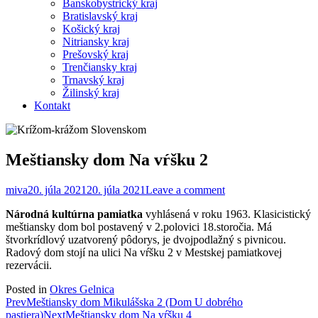
Banskobystrický kraj
Bratislavský kraj
Košický kraj
Nitriansky kraj
Prešovský kraj
Trenčiansky kraj
Trnavský kraj
Žilinský kraj
Kontakt
Meštiansky dom Na vŕšku 2
miva
20. júla 2021
20. júla 2021
Leave a comment
Národná kultúrna pamiatka
vyhlásená v roku 1963. Klasicistický
meštiansky dom bol postavený v 2.polovici 18.storočia. Má
štvorkrídlový uzatvorený pôdorys, je dvojpodlažný s pivnicou.
Radový dom stojí na ulici Na vŕšku 2 v Mestskej pamiatkovej
rezervácii.
Posted in
Okres Gelnica
Post
Prev
Meštiansky dom Mikulášska 2 (Dom U dobrého
pastiera)
Next
Meštiansky dom Na vŕšku 4