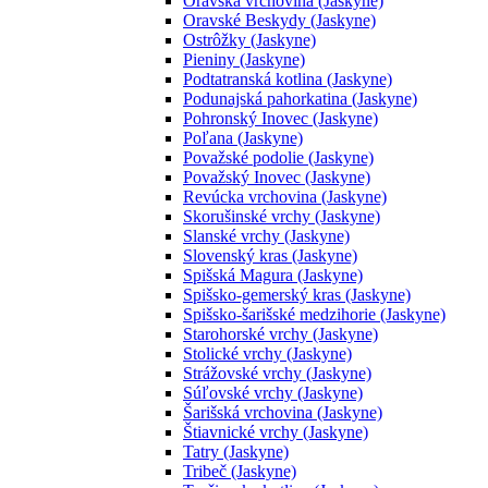
Oravská vrchovina (Jaskyne)
Oravské Beskydy (Jaskyne)
Ostrôžky (Jaskyne)
Pieniny (Jaskyne)
Podtatranská kotlina (Jaskyne)
Podunajská pahorkatina (Jaskyne)
Pohronský Inovec (Jaskyne)
Poľana (Jaskyne)
Považské podolie (Jaskyne)
Považský Inovec (Jaskyne)
Revúcka vrchovina (Jaskyne)
Skorušinské vrchy (Jaskyne)
Slanské vrchy (Jaskyne)
Slovenský kras (Jaskyne)
Spišská Magura (Jaskyne)
Spišsko-gemerský kras (Jaskyne)
Spišsko-šarišské medzihorie (Jaskyne)
Starohorské vrchy (Jaskyne)
Stolické vrchy (Jaskyne)
Strážovské vrchy (Jaskyne)
Súľovské vrchy (Jaskyne)
Šarišská vrchovina (Jaskyne)
Štiavnické vrchy (Jaskyne)
Tatry (Jaskyne)
Tribeč (Jaskyne)