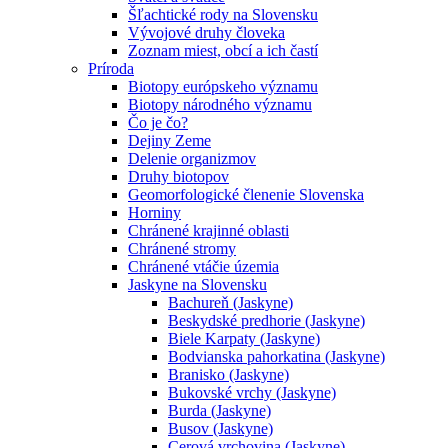
Šľachtické rody na Slovensku
Vývojové druhy človeka
Zoznam miest, obcí a ich častí
Príroda
Biotopy európskeho významu
Biotopy národného významu
Čo je čo?
Dejiny Zeme
Delenie organizmov
Druhy biotopov
Geomorfologické členenie Slovenska
Horniny
Chránené krajinné oblasti
Chránené stromy
Chránené vtáčie územia
Jaskyne na Slovensku
Bachureň (Jaskyne)
Beskydské predhorie (Jaskyne)
Biele Karpaty (Jaskyne)
Bodvianska pahorkatina (Jaskyne)
Branisko (Jaskyne)
Bukovské vrchy (Jaskyne)
Burda (Jaskyne)
Busov (Jaskyne)
Cerová vrchovina (Jaskyne)