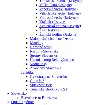
Turčianska kotlina (Jaskyne)
Veľká Fatra (Jaskyne)
Veporské vrchy (Jaskyne)
Vihorlatské vrchy (Jaskyne)
Volovské vrchy (Jaskyne)
Vtáčnik (Jaskyne)
Zvolenská kotlina (Jaskyne)
Žiar (Jaskyne)
Žilinská kotlina (Jaskyne)
Maloplošné chránené územia
Minerály
Národné parky
Rastliny Slovenska
Stromy Slovenska
Územia európskeho významu
Vodné toky
Živočíchy Slovenska
Turistika
Cyklotrasy na Slovensku
Čo je čo?
Splavnosť riek
Turistické chodníky KST
Slovensko
Hlavné mesto Bratislava
Opis Regiónov