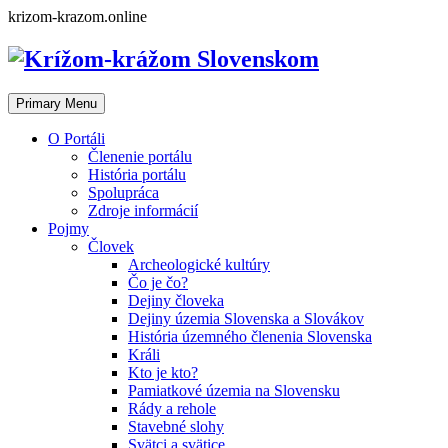
Skip
krizom-krazom.online
to
content
Primary Menu
O Portáli
Členenie portálu
História portálu
Spolupráca
Zdroje informácií
Pojmy
Človek
Archeologické kultúry
Čo je čo?
Dejiny človeka
Dejiny územia Slovenska a Slovákov
História územného členenia Slovenska
Králi
Kto je kto?
Pamiatkové územia na Slovensku
Rády a rehole
Stavebné slohy
Svätci a svätice