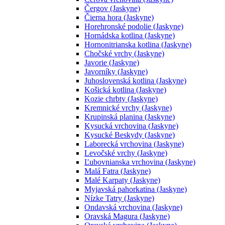
Čergov (Jaskyne)
Čierna hora (Jaskyne)
Horehronské podolie (Jaskyne)
Hornádska kotlina (Jaskyne)
Hornonitrianska kotlina (Jaskyne)
Chočské vrchy (Jaskyne)
Javorie (Jaskyne)
Javorníky (Jaskyne)
Juhoslovenská kotlina (Jaskyne)
Košická kotlina (Jaskyne)
Kozie chrbty (Jaskyne)
Kremnické vrchy (Jaskyne)
Krupinská planina (Jaskyne)
Kysucká vrchovina (Jaskyne)
Kysucké Beskydy (Jaskyne)
Laborecká vrchovina (Jaskyne)
Levočské vrchy (Jaskyne)
Ľubovnianska vrchovina (Jaskyne)
Malá Fatra (Jaskyne)
Malé Karpaty (Jaskyne)
Myjavská pahorkatina (Jaskyne)
Nízke Tatry (Jaskyne)
Ondavská vrchovina (Jaskyne)
Oravská Magura (Jaskyne)