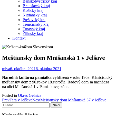
Banskobystrický kraj
Bratislavský kraj
Košický kraj
Nitriansky kraj
Prešovský kraj
Trenčiansky kraj
Trnavský kraj
Žilinský kraj
Kontakt
Meštiansky dom Mníšanská 1 v Jelšave
miva
6. októbra 2021
6. októbra 2021
Národná kultúrna pamiatka
vyhlásená v roku 1963. Klasicistický
meštiansky dom z 90.rokov 18.storočia. Radový dom sa nachádza
na ulici Mníšanská 1 v Pamiatkovej zóne.
Posted in
Okres Gelnica
Post
Prev
Fara v Jelšave
Next
Meštiansky dom Mníšanská 37 v Jelšave
Hľadať:
navigation