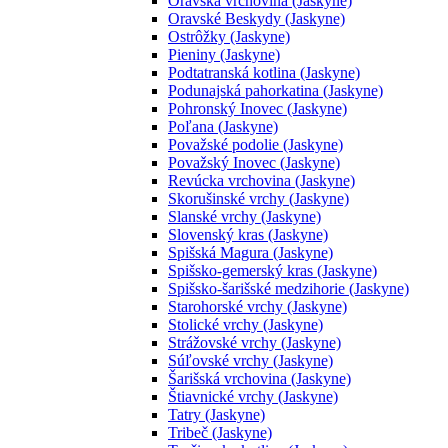
Oravská vrchovina (Jaskyne)
Oravské Beskydy (Jaskyne)
Ostrôžky (Jaskyne)
Pieniny (Jaskyne)
Podtatranská kotlina (Jaskyne)
Podunajská pahorkatina (Jaskyne)
Pohronský Inovec (Jaskyne)
Poľana (Jaskyne)
Považské podolie (Jaskyne)
Považský Inovec (Jaskyne)
Revúcka vrchovina (Jaskyne)
Skorušinské vrchy (Jaskyne)
Slanské vrchy (Jaskyne)
Slovenský kras (Jaskyne)
Spišská Magura (Jaskyne)
Spišsko-gemerský kras (Jaskyne)
Spišsko-šarišské medzihorie (Jaskyne)
Starohorské vrchy (Jaskyne)
Stolické vrchy (Jaskyne)
Strážovské vrchy (Jaskyne)
Súľovské vrchy (Jaskyne)
Šarišská vrchovina (Jaskyne)
Štiavnické vrchy (Jaskyne)
Tatry (Jaskyne)
Tribeč (Jaskyne)