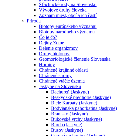
Šľachtické rody na Slovensku
Vývojové druhy človeka
Zoznam miest, obcí a ich častí
Príroda
Biotopy európskeho významu
Biotopy národného významu
Čo je čo?
Dejiny Zeme
Delenie organizmov
Druhy biotopov
Geomorfologické členenie Slovenska
Horniny
Chránené krajinné oblasti
Chránené stromy
Chránené vtáčie územia
Jaskyne na Slovensku
Bachureň (Jaskyne)
Beskydské predhorie (Jaskyne)
Biele Karpaty (Jaskyne)
Bodvianska pahorkatina (Jaskyne)
Branisko (Jaskyne)
Bukovské vrchy (Jaskyne)
Burda (Jaskyne)
Busov (Jaskyne)
Cerová vrchovina (Jaskyne)