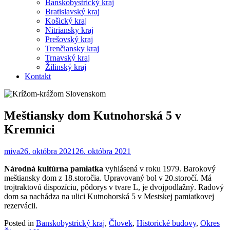
Banskobystrický kraj
Bratislavský kraj
Košický kraj
Nitriansky kraj
Prešovský kraj
Trenčiansky kraj
Trnavský kraj
Žilinský kraj
Kontakt
Meštiansky dom Kutnohorská 5 v
Kremnici
miva
26. októbra 2021
26. októbra 2021
Národná kultúrna pamiatka
vyhlásená v roku 1979. Barokový
meštiansky dom z 18.storočia. Upravovaný bol v 20.storočí. Má
trojtraktovú dispozíciu, pôdorys v tvare L, je dvojpodlažný. Radový
dom sa nachádza na ulici Kutnohorská 5 v Mestskej pamiatkovej
rezervácii.
Posted in
Banskobystrický kraj
,
Človek
,
Historické budovy
,
Okres