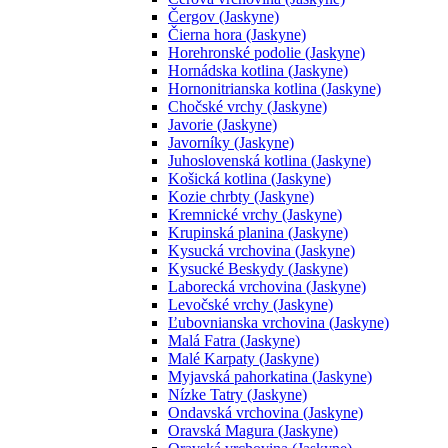
Čergov (Jaskyne)
Čierna hora (Jaskyne)
Horehronské podolie (Jaskyne)
Hornádska kotlina (Jaskyne)
Hornonitrianska kotlina (Jaskyne)
Chočské vrchy (Jaskyne)
Javorie (Jaskyne)
Javorníky (Jaskyne)
Juhoslovenská kotlina (Jaskyne)
Košická kotlina (Jaskyne)
Kozie chrbty (Jaskyne)
Kremnické vrchy (Jaskyne)
Krupinská planina (Jaskyne)
Kysucká vrchovina (Jaskyne)
Kysucké Beskydy (Jaskyne)
Laborecká vrchovina (Jaskyne)
Levočské vrchy (Jaskyne)
Ľubovnianska vrchovina (Jaskyne)
Malá Fatra (Jaskyne)
Malé Karpaty (Jaskyne)
Myjavská pahorkatina (Jaskyne)
Nízke Tatry (Jaskyne)
Ondavská vrchovina (Jaskyne)
Oravská Magura (Jaskyne)