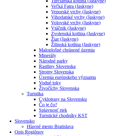
Turčianska kotlina (Jaskyne)
Veľká Fatra (Jaskyne)
Veporské vrchy (Jaskyne)
Vihorlatské vrchy (Jaskyne)
Volovské vrchy (Jaskyne)
Vtáčnik (Jaskyne)
Zvolenská kotlina (Jaskyne)
Žiar (Jaskyne)
Žilinská kotlina (Jaskyne)
Maloplošné chránené územia
Minerály
Národné parky
Rastliny Slovenska
Stromy Slovenska
Územia európskeho významu
Vodné toky
Živočíchy Slovenska
Turistika
Cyklotrasy na Slovensku
Čo je čo?
Splavnosť riek
Turistické chodníky KST
Slovensko
Hlavné mesto Bratislava
Opis Regiónov