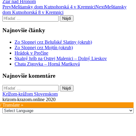
Žiar nad Hronom
Post
Prev
Meštiansky dom Kutnohorská 4 v Kremnici
Next
Meštiansky
dom Kutnohorská 8 v Kremnici
navigation
Hľadať:
Najnovšie články
Zo Slopnej cez Belušské Slatiny (okruh)
Zo Slopnej cez Mojtín (okruh)
Hrádok v Prečíne
Skalný hríb na Ostrej Malenici – Dolný Lieskov
Chata Zigovka – Horná Mariková
Najnovšie komentáre
Hľadať:
Krížom-krážom Slovenskom
krizom-krazom.online 2020
/ Translate »