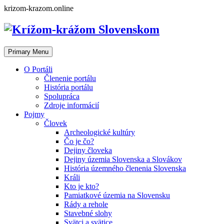
Skip
krizom-krazom.online
to
content
Primary Menu
O Portáli
Členenie portálu
História portálu
Spolupráca
Zdroje informácií
Pojmy
Človek
Archeologické kultúry
Čo je čo?
Dejiny človeka
Dejiny územia Slovenska a Slovákov
História územného členenia Slovenska
Králi
Kto je kto?
Pamiatkové územia na Slovensku
Rády a rehole
Stavebné slohy
Svätci a svätice