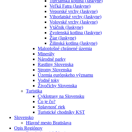
Turčianska kotlina (Jaskyne)
Veľká Fatra (Jaskyne)
Veporské vrchy (Jaskyne)
Vihorlatské vrchy (Jaskyne)
Volovské vrchy (Jaskyne)
Vtáčnik (Jaskyne)
Zvolenská kotlina (Jaskyne)
Žiar (Jaskyne)
Žilinská kotlina (Jaskyne)
Maloplošné chránené územia
Minerály
Národné parky
Rastliny Slovenska
Stromy Slovenska
Územia európskeho významu
Vodné toky
Živočíchy Slovenska
Turistika
Cyklotrasy na Slovensku
Čo je čo?
Splavnosť riek
Turistické chodníky KST
Slovensko
Hlavné mesto Bratislava
Opis Regiónov