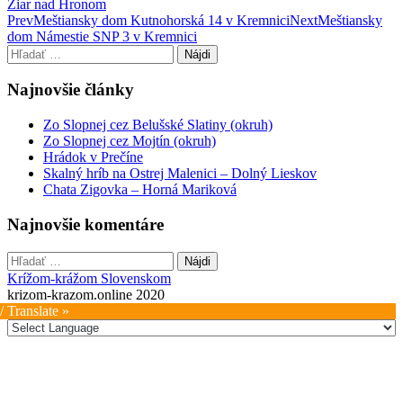
Žiar nad Hronom
Post
Prev
Meštiansky dom Kutnohorská 14 v Kremnici
Next
Meštiansky
dom Námestie SNP 3 v Kremnici
navigation
Hľadať:
Najnovšie články
Zo Slopnej cez Belušské Slatiny (okruh)
Zo Slopnej cez Mojtín (okruh)
Hrádok v Prečíne
Skalný hríb na Ostrej Malenici – Dolný Lieskov
Chata Zigovka – Horná Mariková
Najnovšie komentáre
Hľadať:
Krížom-krážom Slovenskom
krizom-krazom.online 2020
/ Translate »