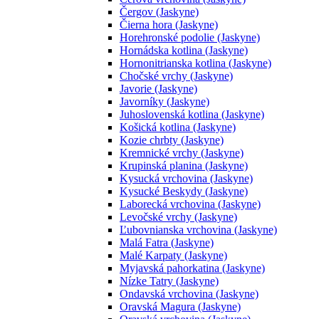
Čergov (Jaskyne)
Čierna hora (Jaskyne)
Horehronské podolie (Jaskyne)
Hornádska kotlina (Jaskyne)
Hornonitrianska kotlina (Jaskyne)
Chočské vrchy (Jaskyne)
Javorie (Jaskyne)
Javorníky (Jaskyne)
Juhoslovenská kotlina (Jaskyne)
Košická kotlina (Jaskyne)
Kozie chrbty (Jaskyne)
Kremnické vrchy (Jaskyne)
Krupinská planina (Jaskyne)
Kysucká vrchovina (Jaskyne)
Kysucké Beskydy (Jaskyne)
Laborecká vrchovina (Jaskyne)
Levočské vrchy (Jaskyne)
Ľubovnianska vrchovina (Jaskyne)
Malá Fatra (Jaskyne)
Malé Karpaty (Jaskyne)
Myjavská pahorkatina (Jaskyne)
Nízke Tatry (Jaskyne)
Ondavská vrchovina (Jaskyne)
Oravská Magura (Jaskyne)