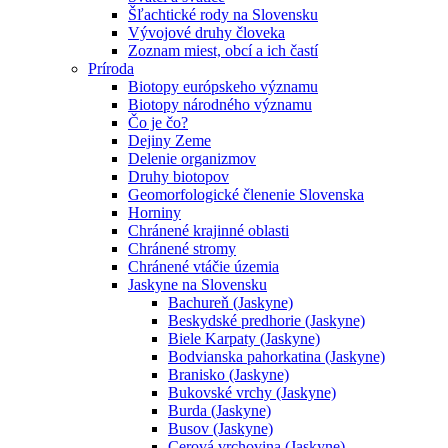
Šľachtické rody na Slovensku
Vývojové druhy človeka
Zoznam miest, obcí a ich častí
Príroda
Biotopy európskeho významu
Biotopy národného významu
Čo je čo?
Dejiny Zeme
Delenie organizmov
Druhy biotopov
Geomorfologické členenie Slovenska
Horniny
Chránené krajinné oblasti
Chránené stromy
Chránené vtáčie územia
Jaskyne na Slovensku
Bachureň (Jaskyne)
Beskydské predhorie (Jaskyne)
Biele Karpaty (Jaskyne)
Bodvianska pahorkatina (Jaskyne)
Branisko (Jaskyne)
Bukovské vrchy (Jaskyne)
Burda (Jaskyne)
Busov (Jaskyne)
Cerová vrchovina (Jaskyne)