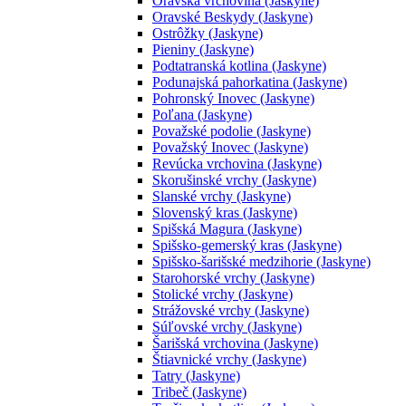
Oravská vrchovina (Jaskyne)
Oravské Beskydy (Jaskyne)
Ostrôžky (Jaskyne)
Pieniny (Jaskyne)
Podtatranská kotlina (Jaskyne)
Podunajská pahorkatina (Jaskyne)
Pohronský Inovec (Jaskyne)
Poľana (Jaskyne)
Považské podolie (Jaskyne)
Považský Inovec (Jaskyne)
Revúcka vrchovina (Jaskyne)
Skorušinské vrchy (Jaskyne)
Slanské vrchy (Jaskyne)
Slovenský kras (Jaskyne)
Spišská Magura (Jaskyne)
Spišsko-gemerský kras (Jaskyne)
Spišsko-šarišské medzihorie (Jaskyne)
Starohorské vrchy (Jaskyne)
Stolické vrchy (Jaskyne)
Strážovské vrchy (Jaskyne)
Súľovské vrchy (Jaskyne)
Šarišská vrchovina (Jaskyne)
Štiavnické vrchy (Jaskyne)
Tatry (Jaskyne)
Tribeč (Jaskyne)