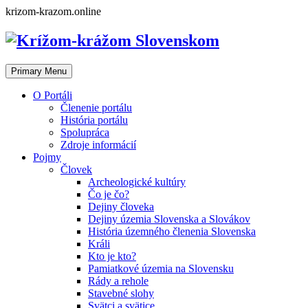
Skip
krizom-krazom.online
to
content
Primary Menu
O Portáli
Členenie portálu
História portálu
Spolupráca
Zdroje informácií
Pojmy
Človek
Archeologické kultúry
Čo je čo?
Dejiny človeka
Dejiny územia Slovenska a Slovákov
História územného členenia Slovenska
Králi
Kto je kto?
Pamiatkové územia na Slovensku
Rády a rehole
Stavebné slohy
Svätci a svätice