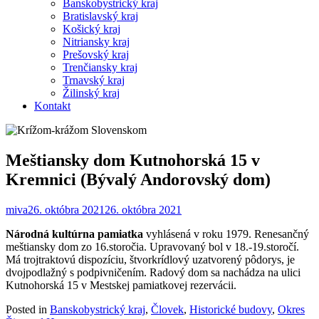
Banskobystrický kraj
Bratislavský kraj
Košický kraj
Nitriansky kraj
Prešovský kraj
Trenčiansky kraj
Trnavský kraj
Žilinský kraj
Kontakt
Meštiansky dom Kutnohorská 15 v
Kremnici (Bývalý Andorovský dom)
miva
26. októbra 2021
26. októbra 2021
Národná kultúrna pamiatka
vyhlásená v roku 1979. Renesančný
meštiansky dom zo 16.storočia. Upravovaný bol v 18.-19.storočí.
Má trojtraktovú dispozíciu, štvorkrídlový uzatvorený pôdorys, je
dvojpodlažný s podpivničením. Radový dom sa nachádza na ulici
Kutnohorská 15 v Mestskej pamiatkovej rezervácii.
Posted in
Banskobystrický kraj
,
Človek
,
Historické budovy
,
Okres