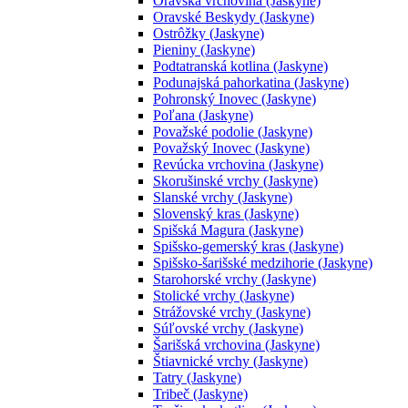
Oravská vrchovina (Jaskyne)
Oravské Beskydy (Jaskyne)
Ostrôžky (Jaskyne)
Pieniny (Jaskyne)
Podtatranská kotlina (Jaskyne)
Podunajská pahorkatina (Jaskyne)
Pohronský Inovec (Jaskyne)
Poľana (Jaskyne)
Považské podolie (Jaskyne)
Považský Inovec (Jaskyne)
Revúcka vrchovina (Jaskyne)
Skorušinské vrchy (Jaskyne)
Slanské vrchy (Jaskyne)
Slovenský kras (Jaskyne)
Spišská Magura (Jaskyne)
Spišsko-gemerský kras (Jaskyne)
Spišsko-šarišské medzihorie (Jaskyne)
Starohorské vrchy (Jaskyne)
Stolické vrchy (Jaskyne)
Strážovské vrchy (Jaskyne)
Súľovské vrchy (Jaskyne)
Šarišská vrchovina (Jaskyne)
Štiavnické vrchy (Jaskyne)
Tatry (Jaskyne)
Tribeč (Jaskyne)