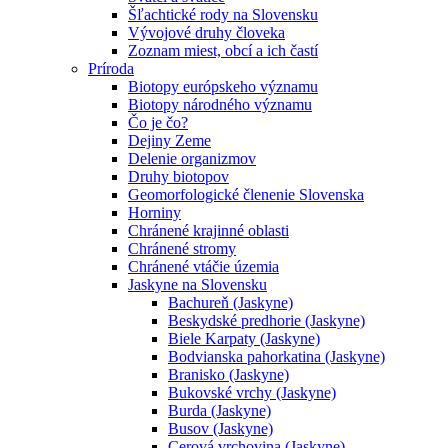
Šľachtické rody na Slovensku
Vývojové druhy človeka
Zoznam miest, obcí a ich častí
Príroda
Biotopy európskeho významu
Biotopy národného významu
Čo je čo?
Dejiny Zeme
Delenie organizmov
Druhy biotopov
Geomorfologické členenie Slovenska
Horniny
Chránené krajinné oblasti
Chránené stromy
Chránené vtáčie územia
Jaskyne na Slovensku
Bachureň (Jaskyne)
Beskydské predhorie (Jaskyne)
Biele Karpaty (Jaskyne)
Bodvianska pahorkatina (Jaskyne)
Branisko (Jaskyne)
Bukovské vrchy (Jaskyne)
Burda (Jaskyne)
Busov (Jaskyne)
Cerová vrchovina (Jaskyne)