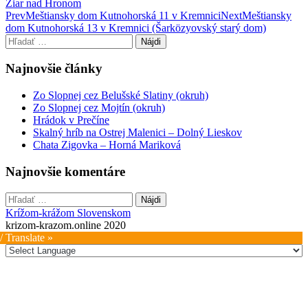
Žiar nad Hronom
Post
Prev
Meštiansky dom Kutnohorská 11 v Kremnici
Next
Meštiansky
dom Kutnohorská 13 v Kremnici (Šarközyovský starý dom)
navigation
Hľadať:
Najnovšie články
Zo Slopnej cez Belušské Slatiny (okruh)
Zo Slopnej cez Mojtín (okruh)
Hrádok v Prečíne
Skalný hríb na Ostrej Malenici – Dolný Lieskov
Chata Zigovka – Horná Mariková
Najnovšie komentáre
Hľadať:
Krížom-krážom Slovenskom
krizom-krazom.online 2020
/ Translate »