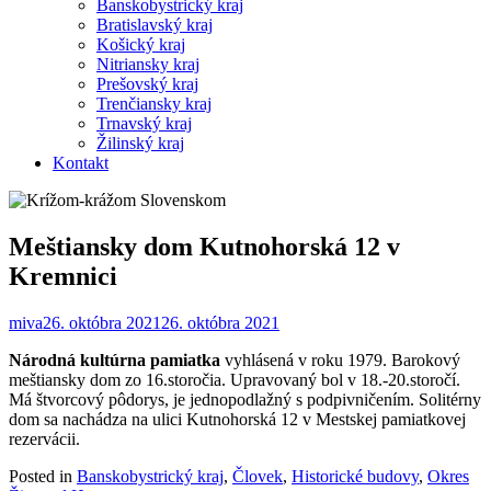
Banskobystrický kraj
Bratislavský kraj
Košický kraj
Nitriansky kraj
Prešovský kraj
Trenčiansky kraj
Trnavský kraj
Žilinský kraj
Kontakt
Meštiansky dom Kutnohorská 12 v
Kremnici
miva
26. októbra 2021
26. októbra 2021
Národná kultúrna pamiatka
vyhlásená v roku 1979. Barokový
meštiansky dom zo 16.storočia. Upravovaný bol v 18.-20.storočí.
Má štvorcový pôdorys, je jednopodlažný s podpivničením. Solitérny
dom sa nachádza na ulici Kutnohorská 12 v Mestskej pamiatkovej
rezervácii.
Posted in
Banskobystrický kraj
,
Človek
,
Historické budovy
,
Okres