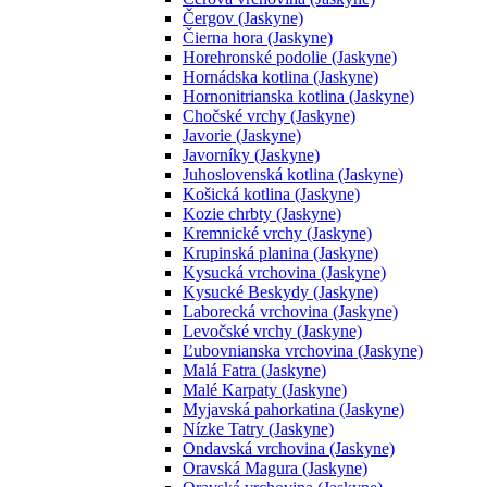
Čergov (Jaskyne)
Čierna hora (Jaskyne)
Horehronské podolie (Jaskyne)
Hornádska kotlina (Jaskyne)
Hornonitrianska kotlina (Jaskyne)
Chočské vrchy (Jaskyne)
Javorie (Jaskyne)
Javorníky (Jaskyne)
Juhoslovenská kotlina (Jaskyne)
Košická kotlina (Jaskyne)
Kozie chrbty (Jaskyne)
Kremnické vrchy (Jaskyne)
Krupinská planina (Jaskyne)
Kysucká vrchovina (Jaskyne)
Kysucké Beskydy (Jaskyne)
Laborecká vrchovina (Jaskyne)
Levočské vrchy (Jaskyne)
Ľubovnianska vrchovina (Jaskyne)
Malá Fatra (Jaskyne)
Malé Karpaty (Jaskyne)
Myjavská pahorkatina (Jaskyne)
Nízke Tatry (Jaskyne)
Ondavská vrchovina (Jaskyne)
Oravská Magura (Jaskyne)