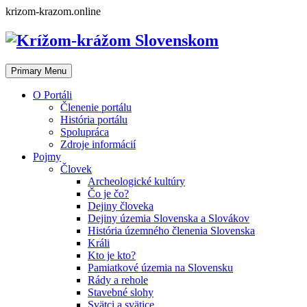
Skip
krizom-krazom.online
to
content
Primary Menu
O Portáli
Členenie portálu
História portálu
Spolupráca
Zdroje informácií
Pojmy
Človek
Archeologické kultúry
Čo je čo?
Dejiny človeka
Dejiny územia Slovenska a Slovákov
História územného členenia Slovenska
Králi
Kto je kto?
Pamiatkové územia na Slovensku
Rády a rehole
Stavebné slohy
Svätci a svätice