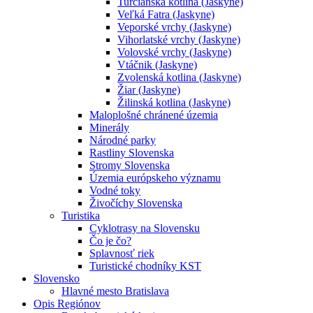
Turčianska kotlina (Jaskyne)
Veľká Fatra (Jaskyne)
Veporské vrchy (Jaskyne)
Vihorlatské vrchy (Jaskyne)
Volovské vrchy (Jaskyne)
Vtáčnik (Jaskyne)
Zvolenská kotlina (Jaskyne)
Žiar (Jaskyne)
Žilinská kotlina (Jaskyne)
Maloplošné chránené územia
Minerály
Národné parky
Rastliny Slovenska
Stromy Slovenska
Územia európskeho významu
Vodné toky
Živočíchy Slovenska
Turistika
Cyklotrasy na Slovensku
Čo je čo?
Splavnosť riek
Turistické chodníky KST
Slovensko
Hlavné mesto Bratislava
Opis Regiónov