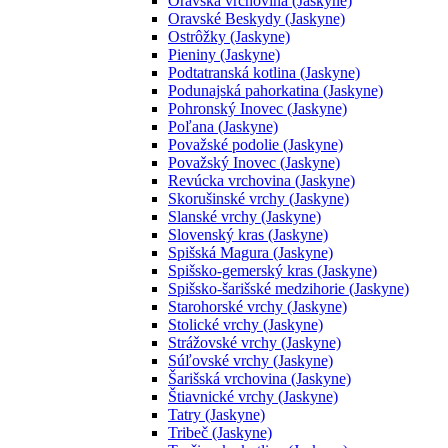
Oravská vrchovina (Jaskyne)
Oravské Beskydy (Jaskyne)
Ostrôžky (Jaskyne)
Pieniny (Jaskyne)
Podtatranská kotlina (Jaskyne)
Podunajská pahorkatina (Jaskyne)
Pohronský Inovec (Jaskyne)
Poľana (Jaskyne)
Považské podolie (Jaskyne)
Považský Inovec (Jaskyne)
Revúcka vrchovina (Jaskyne)
Skorušinské vrchy (Jaskyne)
Slanské vrchy (Jaskyne)
Slovenský kras (Jaskyne)
Spišská Magura (Jaskyne)
Spišsko-gemerský kras (Jaskyne)
Spišsko-šarišské medzihorie (Jaskyne)
Starohorské vrchy (Jaskyne)
Stolické vrchy (Jaskyne)
Strážovské vrchy (Jaskyne)
Súľovské vrchy (Jaskyne)
Šarišská vrchovina (Jaskyne)
Štiavnické vrchy (Jaskyne)
Tatry (Jaskyne)
Tribeč (Jaskyne)