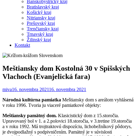
Banskobystrický kraj
Bratislavský kraj
Košický kraj
Nitriansky kraj
Prešovský kraj
Trenčiansky kraj
Trnavský kraj
Žilinský kraj
Kontakt
Meštiansky dom Kostolná 30 v Spišských
Vlachoch (Evanjelická fara)
miva
16. novembra 2021
16. novembra 2021
Národná kultúrna pamiatka
Meštiansky dom s areálom vyhlásená
v roku 1996. Tvoria ju viaceré pamiatkové objekty:
Meštiansky pamätný dom.
Klasicistický dom z 15.storočia.
Upravovaný bol v 1. a 2.polovici 18.storočia, v 3.tretine 19.storočia
a v roku 1992. Má trojtraktovú dispozíciu, lichobežníkový pôdorys,
je dvojpodlažný s podpivničením. Pamätný je v súvislosti