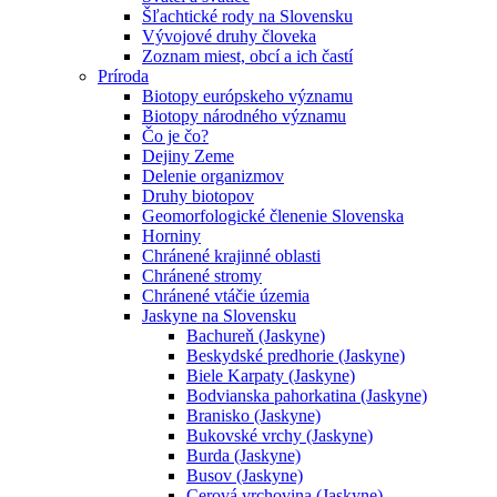
Šľachtické rody na Slovensku
Vývojové druhy človeka
Zoznam miest, obcí a ich častí
Príroda
Biotopy európskeho významu
Biotopy národného významu
Čo je čo?
Dejiny Zeme
Delenie organizmov
Druhy biotopov
Geomorfologické členenie Slovenska
Horniny
Chránené krajinné oblasti
Chránené stromy
Chránené vtáčie územia
Jaskyne na Slovensku
Bachureň (Jaskyne)
Beskydské predhorie (Jaskyne)
Biele Karpaty (Jaskyne)
Bodvianska pahorkatina (Jaskyne)
Branisko (Jaskyne)
Bukovské vrchy (Jaskyne)
Burda (Jaskyne)
Busov (Jaskyne)
Cerová vrchovina (Jaskyne)