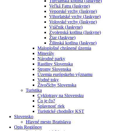
Turčianska kotlina (Jaskyne)
Veľká Fatra (Jaskyne)
Veporské vrchy (Jaskyne)
Vihorlatské vrchy (Jaskyne)
Volovské vrchy (Jaskyne)
Vtáčnik (Jaskyne)
Zvolenská kotlina (Jaskyne)
Žiar (Jaskyne)
Žilinská kotlina (Jaskyne)
Maloplošné chránené územia
Minerály
Národné parky
Rastliny Slovenska
Stromy Slovenska
Územia európskeho významu
Vodné toky
Živočíchy Slovenska
Turistika
Cyklotrasy na Slovensku
Čo je čo?
Splavnosť riek
Turistické chodníky KST
Slovensko
Hlavné mesto Bratislava
Opis Regiónov