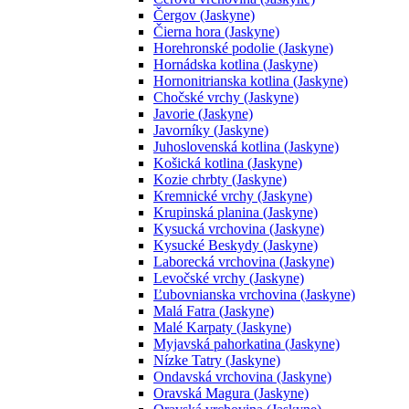
Čergov (Jaskyne)
Čierna hora (Jaskyne)
Horehronské podolie (Jaskyne)
Hornádska kotlina (Jaskyne)
Hornonitrianska kotlina (Jaskyne)
Chočské vrchy (Jaskyne)
Javorie (Jaskyne)
Javorníky (Jaskyne)
Juhoslovenská kotlina (Jaskyne)
Košická kotlina (Jaskyne)
Kozie chrbty (Jaskyne)
Kremnické vrchy (Jaskyne)
Krupinská planina (Jaskyne)
Kysucká vrchovina (Jaskyne)
Kysucké Beskydy (Jaskyne)
Laborecká vrchovina (Jaskyne)
Levočské vrchy (Jaskyne)
Ľubovnianska vrchovina (Jaskyne)
Malá Fatra (Jaskyne)
Malé Karpaty (Jaskyne)
Myjavská pahorkatina (Jaskyne)
Nízke Tatry (Jaskyne)
Ondavská vrchovina (Jaskyne)
Oravská Magura (Jaskyne)