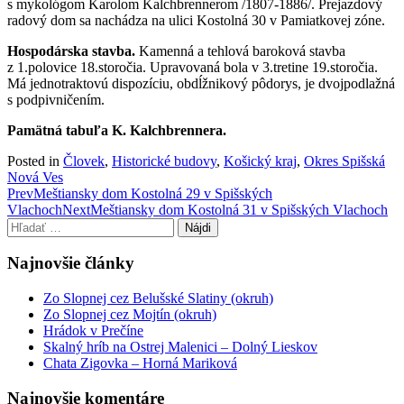
s mykológom Karolom Kalchbrennerom /1807-1886/. Prejazdový
radový dom sa nachádza na ulici Kostolná 30 v Pamiatkovej zóne.
Hospodárska stavba.
Kamenná a tehlová baroková stavba
z 1.polovice 18.storočia. Upravovaná bola v 3.tretine 19.storočia.
Má jednotraktovú dispozíciu, obdĺžnikový pôdorys, je dvojpodlažná
s podpivničením.
Pamätná tabuľa K. Kalchbrennera.
Posted in
Človek
,
Historické budovy
,
Košický kraj
,
Okres Spišská
Nová Ves
Post
Prev
Meštiansky dom Kostolná 29 v Spišských
Vlachoch
Next
Meštiansky dom Kostolná 31 v Spišských Vlachoch
navigation
Hľadať:
Najnovšie články
Zo Slopnej cez Belušské Slatiny (okruh)
Zo Slopnej cez Mojtín (okruh)
Hrádok v Prečíne
Skalný hríb na Ostrej Malenici – Dolný Lieskov
Chata Zigovka – Horná Mariková
Najnovšie komentáre