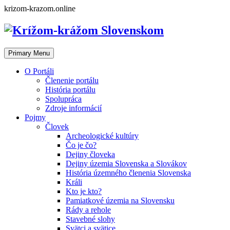
Skip
krizom-krazom.online
to
content
Primary Menu
O Portáli
Členenie portálu
História portálu
Spolupráca
Zdroje informácií
Pojmy
Človek
Archeologické kultúry
Čo je čo?
Dejiny človeka
Dejiny územia Slovenska a Slovákov
História územného členenia Slovenska
Králi
Kto je kto?
Pamiatkové územia na Slovensku
Rády a rehole
Stavebné slohy
Svätci a svätice