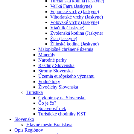
Turčianska kotlina (Jaskyne)
Veľká Fatra (Jaskyne)
Veporské vrchy (Jaskyne)
Vihorlatské vrchy (Jaskyne)
Volovské vrchy (Jaskyne)
Vtáčnik (Jaskyne)
Zvolenská kotlina (Jaskyne)
Žiar (Jaskyne)
Žilinská kotlina (Jaskyne)
Maloplošné chránené územia
Minerály
Národné parky
Rastliny Slovenska
Stromy Slovenska
Územia európskeho významu
Vodné toky
Živočíchy Slovenska
Turistika
Cyklotrasy na Slovensku
Čo je čo?
Splavnosť riek
Turistické chodníky KST
Slovensko
Hlavné mesto Bratislava
Opis Regiónov