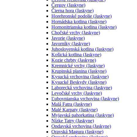
Čergov (Jaskyne)
Čierna hora (Jaskyne)
Horehronské podolie (Jaskyne)
Hornádska kotlina (Jaskyne)
Hornonitrianska kotlina (Jaskyne)
Chočské vrchy (Jaskyne)
Javorie (Jaskyne)
Javorníky (Jaskyne)
Juhoslovenská kotlina (Jaskyne)
Košická kotlina (Jaskyne)
Kozie chrbty (Jaskyne)
Kremnické vrchy (Jaskyne)
Krupinská planina (Jaskyne)
Kysucká vrchovina (Jaskyne)
Kysucké Beskydy (Jaskyne)
Laborecká vrchovina (Jaskyne)
Levočské vrchy (Jaskyne)
Ľubovnianska vrchovina (Jaskyne)
Malá Fatra (Jaskyne)
Malé Karpaty (Jaskyne)
Myjavská pahorkatina (Jaskyne)
Nízke Tatry (Jaskyne)
Ondavská vrchovina (Jaskyne)
Oravská Magura (Jaskyne)