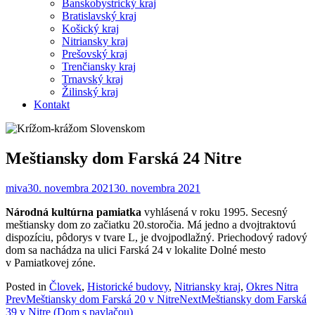
Banskobystrický kraj
Bratislavský kraj
Košický kraj
Nitriansky kraj
Prešovský kraj
Trenčiansky kraj
Trnavský kraj
Žilinský kraj
Kontakt
Meštiansky dom Farská 24 Nitre
miva
30. novembra 2021
30. novembra 2021
Národná kultúrna pamiatka
vyhlásená v roku 1995. Secesný
meštiansky dom zo začiatku 20.storočia. Má jedno a dvojtraktovú
dispozíciu, pôdorys v tvare L, je dvojpodlažný. Priechodový radový
dom sa nachádza na ulici Farská 24 v lokalite Dolné mesto
v Pamiatkovej zóne.
Posted in
Človek
,
Historické budovy
,
Nitriansky kraj
,
Okres Nitra
Post
Prev
Meštiansky dom Farská 20 v Nitre
Next
Meštiansky dom Farská
39 v Nitre (Dom s pavlačou)