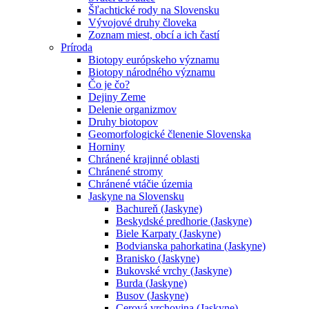
Šľachtické rody na Slovensku
Vývojové druhy človeka
Zoznam miest, obcí a ich častí
Príroda
Biotopy európskeho významu
Biotopy národného významu
Čo je čo?
Dejiny Zeme
Delenie organizmov
Druhy biotopov
Geomorfologické členenie Slovenska
Horniny
Chránené krajinné oblasti
Chránené stromy
Chránené vtáčie územia
Jaskyne na Slovensku
Bachureň (Jaskyne)
Beskydské predhorie (Jaskyne)
Biele Karpaty (Jaskyne)
Bodvianska pahorkatina (Jaskyne)
Branisko (Jaskyne)
Bukovské vrchy (Jaskyne)
Burda (Jaskyne)
Busov (Jaskyne)
Cerová vrchovina (Jaskyne)