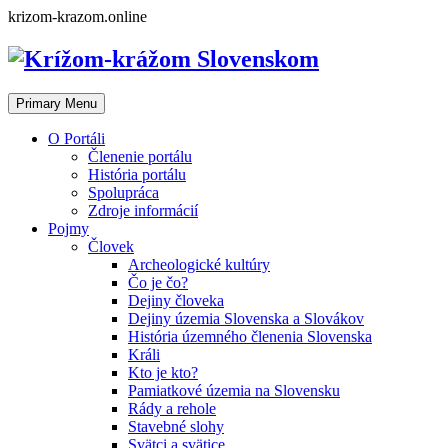
Skip
krizom-krazom.online
to
content
Primary Menu
O Portáli
Členenie portálu
História portálu
Spolupráca
Zdroje informácií
Pojmy
Človek
Archeologické kultúry
Čo je čo?
Dejiny človeka
Dejiny územia Slovenska a Slovákov
História územného členenia Slovenska
Králi
Kto je kto?
Pamiatkové územia na Slovensku
Rády a rehole
Stavebné slohy
Svätci a svätice