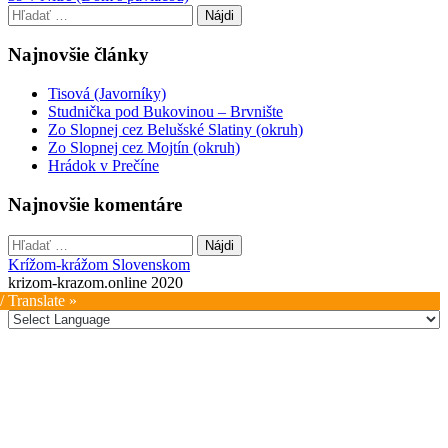
navigation
Hľadať:
Najnovšie články
Tisová (Javorníky)
Studnička pod Bukovinou – Brvnište
Zo Slopnej cez Belušské Slatiny (okruh)
Zo Slopnej cez Mojtín (okruh)
Hrádok v Prečíne
Najnovšie komentáre
Hľadať:
Krížom-krážom Slovenskom
krizom-krazom.online 2020
/ Translate »