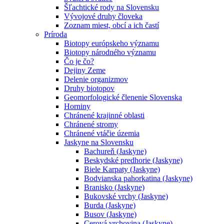
Šľachtické rody na Slovensku
Vývojové druhy človeka
Zoznam miest, obcí a ich častí
Príroda
Biotopy európskeho významu
Biotopy národného významu
Čo je čo?
Dejiny Zeme
Delenie organizmov
Druhy biotopov
Geomorfologické členenie Slovenska
Horniny
Chránené krajinné oblasti
Chránené stromy
Chránené vtáčie územia
Jaskyne na Slovensku
Bachureň (Jaskyne)
Beskydské predhorie (Jaskyne)
Biele Karpaty (Jaskyne)
Bodvianska pahorkatina (Jaskyne)
Branisko (Jaskyne)
Bukovské vrchy (Jaskyne)
Burda (Jaskyne)
Busov (Jaskyne)
Cerová vrchovina (Jaskyne)