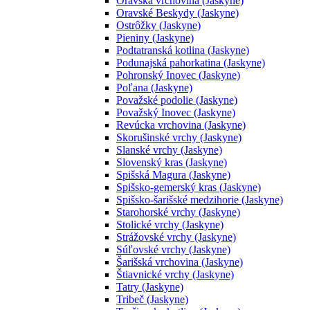
Oravská vrchovina (Jaskyne)
Oravské Beskydy (Jaskyne)
Ostrôžky (Jaskyne)
Pieniny (Jaskyne)
Podtatranská kotlina (Jaskyne)
Podunajská pahorkatina (Jaskyne)
Pohronský Inovec (Jaskyne)
Poľana (Jaskyne)
Považské podolie (Jaskyne)
Považský Inovec (Jaskyne)
Revúcka vrchovina (Jaskyne)
Skorušinské vrchy (Jaskyne)
Slanské vrchy (Jaskyne)
Slovenský kras (Jaskyne)
Spišská Magura (Jaskyne)
Spišsko-gemerský kras (Jaskyne)
Spišsko-šarišské medzihorie (Jaskyne)
Starohorské vrchy (Jaskyne)
Stolické vrchy (Jaskyne)
Strážovské vrchy (Jaskyne)
Súľovské vrchy (Jaskyne)
Šarišská vrchovina (Jaskyne)
Štiavnické vrchy (Jaskyne)
Tatry (Jaskyne)
Tribeč (Jaskyne)