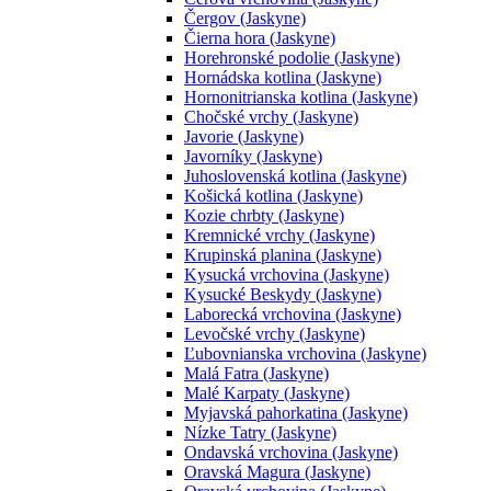
Čergov (Jaskyne)
Čierna hora (Jaskyne)
Horehronské podolie (Jaskyne)
Hornádska kotlina (Jaskyne)
Hornonitrianska kotlina (Jaskyne)
Chočské vrchy (Jaskyne)
Javorie (Jaskyne)
Javorníky (Jaskyne)
Juhoslovenská kotlina (Jaskyne)
Košická kotlina (Jaskyne)
Kozie chrbty (Jaskyne)
Kremnické vrchy (Jaskyne)
Krupinská planina (Jaskyne)
Kysucká vrchovina (Jaskyne)
Kysucké Beskydy (Jaskyne)
Laborecká vrchovina (Jaskyne)
Levočské vrchy (Jaskyne)
Ľubovnianska vrchovina (Jaskyne)
Malá Fatra (Jaskyne)
Malé Karpaty (Jaskyne)
Myjavská pahorkatina (Jaskyne)
Nízke Tatry (Jaskyne)
Ondavská vrchovina (Jaskyne)
Oravská Magura (Jaskyne)