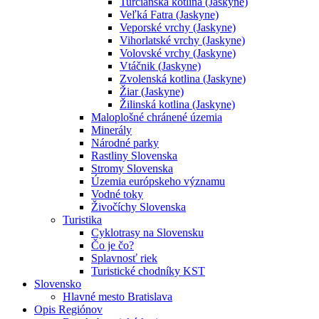
Turčianska kotlina (Jaskyne)
Veľká Fatra (Jaskyne)
Veporské vrchy (Jaskyne)
Vihorlatské vrchy (Jaskyne)
Volovské vrchy (Jaskyne)
Vtáčnik (Jaskyne)
Zvolenská kotlina (Jaskyne)
Žiar (Jaskyne)
Žilinská kotlina (Jaskyne)
Maloplošné chránené územia
Minerály
Národné parky
Rastliny Slovenska
Stromy Slovenska
Územia európskeho významu
Vodné toky
Živočíchy Slovenska
Turistika
Cyklotrasy na Slovensku
Čo je čo?
Splavnosť riek
Turistické chodníky KST
Slovensko
Hlavné mesto Bratislava
Opis Regiónov