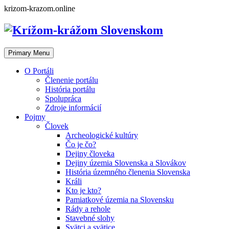
Skip
krizom-krazom.online
to
content
Primary Menu
O Portáli
Členenie portálu
História portálu
Spolupráca
Zdroje informácií
Pojmy
Človek
Archeologické kultúry
Čo je čo?
Dejiny človeka
Dejiny územia Slovenska a Slovákov
História územného členenia Slovenska
Králi
Kto je kto?
Pamiatkové územia na Slovensku
Rády a rehole
Stavebné slohy
Svätci a svätice