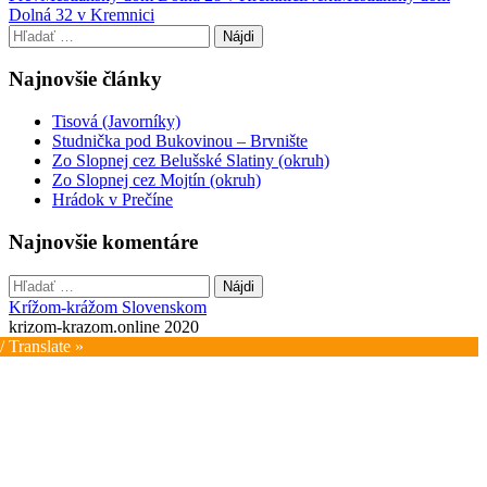
Dolná 32 v Kremnici
navigation
Hľadať:
Najnovšie články
Tisová (Javorníky)
Studnička pod Bukovinou – Brvnište
Zo Slopnej cez Belušské Slatiny (okruh)
Zo Slopnej cez Mojtín (okruh)
Hrádok v Prečíne
Najnovšie komentáre
Hľadať:
Krížom-krážom Slovenskom
krizom-krazom.online 2020
/ Translate »