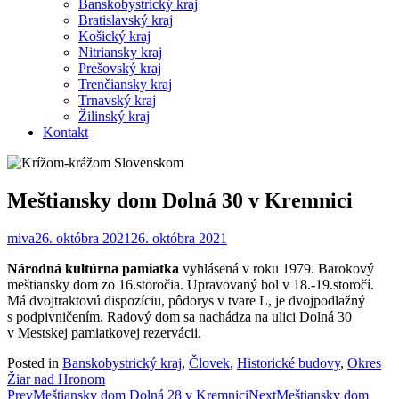
Banskobystrický kraj
Bratislavský kraj
Košický kraj
Nitriansky kraj
Prešovský kraj
Trenčiansky kraj
Trnavský kraj
Žilinský kraj
Kontakt
Meštiansky dom Dolná 30 v Kremnici
miva
26. októbra 2021
26. októbra 2021
Národná kultúrna pamiatka
vyhlásená v roku 1979. Barokový
meštiansky dom zo 16.storočia. Upravovaný bol v 18.-19.storočí.
Má dvojtraktovú dispozíciu, pôdorys v tvare L, je dvojpodlažný
s podpivničením. Radový dom sa nachádza na ulici Dolná 30
v Mestskej pamiatkovej rezervácii.
Posted in
Banskobystrický kraj
,
Človek
,
Historické budovy
,
Okres
Žiar nad Hronom
Post
Prev
Meštiansky dom Dolná 28 v Kremnici
Next
Meštiansky dom