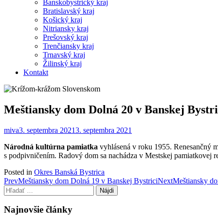
Banskobystrický kraj
Bratislavský kraj
Košický kraj
Nitriansky kraj
Prešovský kraj
Trenčiansky kraj
Trnavský kraj
Žilinský kraj
Kontakt
Meštiansky dom Dolná 20 v Banskej Bystri
miva
3. septembra 2021
3. septembra 2021
Národná kultúrna pamiatka
vyhlásená v roku 1955. Renesančný meš
s podpivničením. Radový dom sa nachádza v Mestskej pamiatkovej re
Posted in
Okres Banská Bystrica
Post
Prev
Meštiansky dom Dolná 19 v Banskej Bystrici
Next
Meštiansky do
Hľadať:
navigation
Najnovšie články