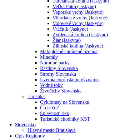
Turčianska kotlina (Jaskyne)
Veľká Fatra (Jaskyne)
Veporské vrchy (Jaskyne)
Vihorlatské vrchy (Jaskyne)
Volovské vrchy (Jaskyne)
Vtáčnik (Jaskyne)
Zvolenská kotlina (Jaskyne)
Žiar (Jaskyne)
Žilinská kotlina (Jaskyne)
Maloplošné chránené územia
Minerály
Národné parky
Rastliny Slovenska
Stromy Slovenska
Územia európskeho významu
Vodné toky
Živočíchy Slovenska
Turistika
Cyklotrasy na Slovensku
Čo je čo?
Splavnosť riek
Turistické chodníky KST
Slovensko
Hlavné mesto Bratislava
Opis Regiónov