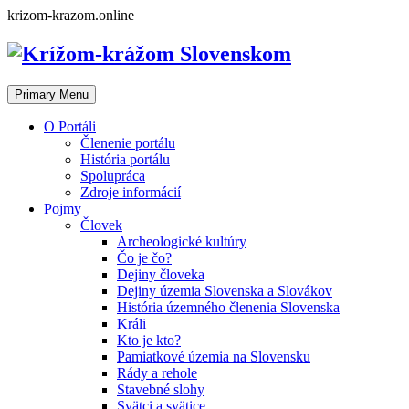
Skip
krizom-krazom.online
to
content
Primary Menu
O Portáli
Členenie portálu
História portálu
Spolupráca
Zdroje informácií
Pojmy
Človek
Archeologické kultúry
Čo je čo?
Dejiny človeka
Dejiny územia Slovenska a Slovákov
História územného členenia Slovenska
Králi
Kto je kto?
Pamiatkové územia na Slovensku
Rády a rehole
Stavebné slohy
Svätci a svätice