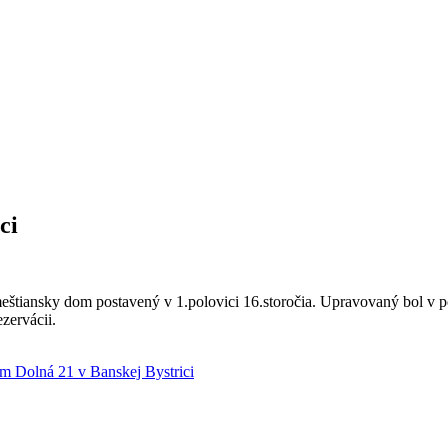
ci
tiansky dom postavený v 1.polovici 16.storočia. Upravovaný bol v pol
zervácii.
m Dolná 21 v Banskej Bystrici