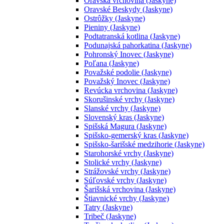
Oravská vrchovina (Jaskyne)
Oravské Beskydy (Jaskyne)
Ostrôžky (Jaskyne)
Pieniny (Jaskyne)
Podtatranská kotlina (Jaskyne)
Podunajská pahorkatina (Jaskyne)
Pohronský Inovec (Jaskyne)
Poľana (Jaskyne)
Považské podolie (Jaskyne)
Považský Inovec (Jaskyne)
Revúcka vrchovina (Jaskyne)
Skorušinské vrchy (Jaskyne)
Slanské vrchy (Jaskyne)
Slovenský kras (Jaskyne)
Spišská Magura (Jaskyne)
Spišsko-gemerský kras (Jaskyne)
Spišsko-šarišské medzihorie (Jaskyne)
Starohorské vrchy (Jaskyne)
Stolické vrchy (Jaskyne)
Strážovské vrchy (Jaskyne)
Súľovské vrchy (Jaskyne)
Šarišská vrchovina (Jaskyne)
Štiavnické vrchy (Jaskyne)
Tatry (Jaskyne)
Tribeč (Jaskyne)