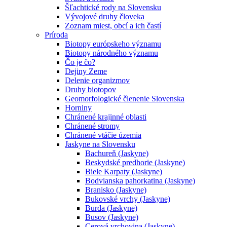
Šľachtické rody na Slovensku
Vývojové druhy človeka
Zoznam miest, obcí a ich častí
Príroda
Biotopy európskeho významu
Biotopy národného významu
Čo je čo?
Dejiny Zeme
Delenie organizmov
Druhy biotopov
Geomorfologické členenie Slovenska
Horniny
Chránené krajinné oblasti
Chránené stromy
Chránené vtáčie územia
Jaskyne na Slovensku
Bachureň (Jaskyne)
Beskydské predhorie (Jaskyne)
Biele Karpaty (Jaskyne)
Bodvianska pahorkatina (Jaskyne)
Branisko (Jaskyne)
Bukovské vrchy (Jaskyne)
Burda (Jaskyne)
Busov (Jaskyne)
Cerová vrchovina (Jaskyne)