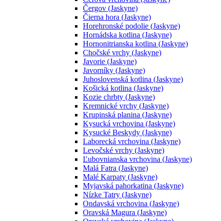
Čergov (Jaskyne)
Čierna hora (Jaskyne)
Horehronské podolie (Jaskyne)
Hornádska kotlina (Jaskyne)
Hornonitrianska kotlina (Jaskyne)
Chočské vrchy (Jaskyne)
Javorie (Jaskyne)
Javorníky (Jaskyne)
Juhoslovenská kotlina (Jaskyne)
Košická kotlina (Jaskyne)
Kozie chrbty (Jaskyne)
Kremnické vrchy (Jaskyne)
Krupinská planina (Jaskyne)
Kysucká vrchovina (Jaskyne)
Kysucké Beskydy (Jaskyne)
Laborecká vrchovina (Jaskyne)
Levočské vrchy (Jaskyne)
Ľubovnianska vrchovina (Jaskyne)
Malá Fatra (Jaskyne)
Malé Karpaty (Jaskyne)
Myjavská pahorkatina (Jaskyne)
Nízke Tatry (Jaskyne)
Ondavská vrchovina (Jaskyne)
Oravská Magura (Jaskyne)