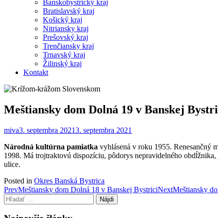
Banskobystrický kraj
Bratislavský kraj
Košický kraj
Nitriansky kraj
Prešovský kraj
Trenčiansky kraj
Trnavský kraj
Žilinský kraj
Kontakt
Meštiansky dom Dolná 19 v Banskej Bystri
miva
3. septembra 2021
3. septembra 2021
Národná kultúrna pamiatka
vyhlásená v roku 1955. Renesančný meš
1998. Má trojtraktovú dispozíciu, pôdorys nepravidelného obdĺžnika
ulice.
Posted in
Okres Banská Bystrica
Post
Prev
Meštiansky dom Dolná 18 v Banskej Bystrici
Next
Meštiansky do
Hľadať:
navigation