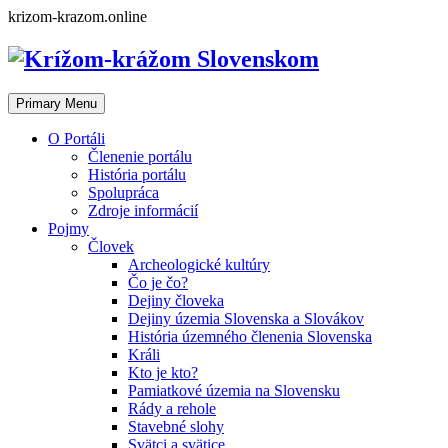
Skip
krizom-krazom.online
to
content
Primary Menu
O Portáli
Členenie portálu
História portálu
Spolupráca
Zdroje informácií
Pojmy
Človek
Archeologické kultúry
Čo je čo?
Dejiny človeka
Dejiny územia Slovenska a Slovákov
História územného členenia Slovenska
Králi
Kto je kto?
Pamiatkové územia na Slovensku
Rády a rehole
Stavebné slohy
Svätci a svätice