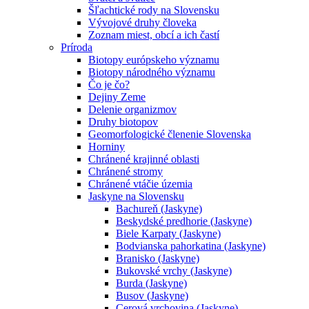
Šľachtické rody na Slovensku
Vývojové druhy človeka
Zoznam miest, obcí a ich častí
Príroda
Biotopy európskeho významu
Biotopy národného významu
Čo je čo?
Dejiny Zeme
Delenie organizmov
Druhy biotopov
Geomorfologické členenie Slovenska
Horniny
Chránené krajinné oblasti
Chránené stromy
Chránené vtáčie územia
Jaskyne na Slovensku
Bachureň (Jaskyne)
Beskydské predhorie (Jaskyne)
Biele Karpaty (Jaskyne)
Bodvianska pahorkatina (Jaskyne)
Branisko (Jaskyne)
Bukovské vrchy (Jaskyne)
Burda (Jaskyne)
Busov (Jaskyne)
Cerová vrchovina (Jaskyne)