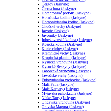
Čergov (Jaskyne)
Čierna hora (Jaskyne)
Horehronské podolie (Jaskyne)
Hornádska kotlina (Jaskyne)
Hornonitrianska kotlina (Jaskyne)
Chočské vrchy (Jaskyne)
Javorie (Jaskyne)
Javorníky (Jaskyne)
Juhoslovenská kotlina (Jaskyne)
Košická kotlina (Jaskyne)
Kozie chrbty (Jaskyne)
Kremnické vrchy (Jaskyne)
Krupinská planina (Jaskyne)
Kysucká vrchovina (Jaskyne)
Kysucké Beskydy (Jaskyne)
Laborecká vrchovina (Jaskyne)
Levočské vrchy (Jaskyne)
Ľubovnianska vrchovina (Jaskyne)
Malá Fatra (Jaskyne)
Malé Karpaty (Jaskyne)
Myjavská pahorkatina (Jaskyne)
Nízke Tatry (Jaskyne)
Ondavská vrchovina (Jaskyne)
Oravská Magura (Jaskyne)