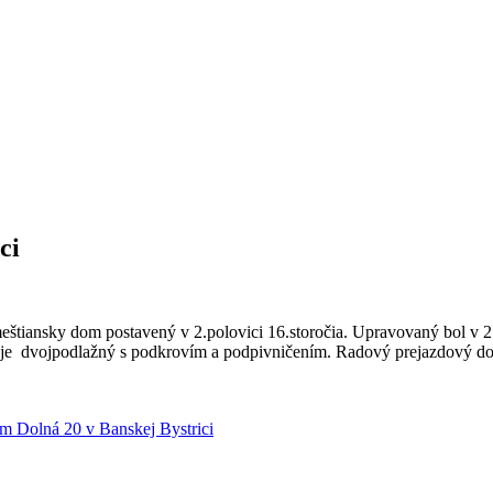
ci
tiansky dom postavený v 2.polovici 16.storočia. Upravovaný bol v 2.tr
, je dvojpodlažný s podkrovím a podpivničením. Radový prejazdový do
m Dolná 20 v Banskej Bystrici