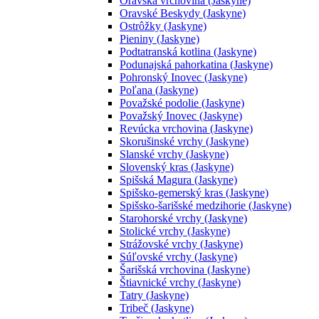
Oravská vrchovina (Jaskyne)
Oravské Beskydy (Jaskyne)
Ostrôžky (Jaskyne)
Pieniny (Jaskyne)
Podtatranská kotlina (Jaskyne)
Podunajská pahorkatina (Jaskyne)
Pohronský Inovec (Jaskyne)
Poľana (Jaskyne)
Považské podolie (Jaskyne)
Považský Inovec (Jaskyne)
Revúcka vrchovina (Jaskyne)
Skorušinské vrchy (Jaskyne)
Slanské vrchy (Jaskyne)
Slovenský kras (Jaskyne)
Spišská Magura (Jaskyne)
Spišsko-gemerský kras (Jaskyne)
Spišsko-šarišské medzihorie (Jaskyne)
Starohorské vrchy (Jaskyne)
Stolické vrchy (Jaskyne)
Strážovské vrchy (Jaskyne)
Súľovské vrchy (Jaskyne)
Šarišská vrchovina (Jaskyne)
Štiavnické vrchy (Jaskyne)
Tatry (Jaskyne)
Tribeč (Jaskyne)