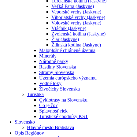
Turčianska kotlina (Jaskyne)
Veľká Fatra (Jaskyne)
Veporské vrchy (Jaskyne)
Vihorlatské vrchy (Jaskyne)
Volovské vrchy (Jaskyne)
Vtáčnik (Jaskyne)
Zvolenská kotlina (Jaskyne)
Žiar (Jaskyne)
Žilinská kotlina (Jaskyne)
Maloplošné chránené územia
Minerály
Národné parky
Rastliny Slovenska
Stromy Slovenska
Územia európskeho významu
Vodné toky
Živočíchy Slovenska
Turistika
Cyklotrasy na Slovensku
Čo je čo?
Splavnosť riek
Turistické chodníky KST
Slovensko
Hlavné mesto Bratislava
Opis Regiónov