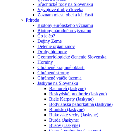
Šľachtické rody na Slovensku
Vývojové druhy človeka
Zoznam miest, obcí a ich častí
Príroda
Biotopy európskeho významu
Biotopy národného významu
Čo je čo?
Dejiny Zeme
Delenie organizmov
Druhy biotopov
Geomorfologické členenie Slovenska
Horniny
Chránené krajinné oblasti
Chránené stromy
Chránené vtáčie územia
Jaskyne na Slovensku
Bachureň (Jaskyne)
Beskydské predhorie (Jaskyne)
Biele Karpaty (Jaskyne)
Bodvianska pahorkatina (Jaskyne)
Branisko (Jaskyne)
Bukovské vrchy (Jaskyne)
Burda (Jaskyne)
Busov (Jaskyne)
Cerová vrchovina (Jaskyne)