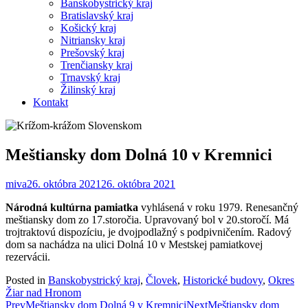
Banskobystrický kraj
Bratislavský kraj
Košický kraj
Nitriansky kraj
Prešovský kraj
Trenčiansky kraj
Trnavský kraj
Žilinský kraj
Kontakt
Meštiansky dom Dolná 10 v Kremnici
miva
26. októbra 2021
26. októbra 2021
Národná kultúrna pamiatka
vyhlásená v roku 1979. Renesančný
meštiansky dom zo 17.storočia. Upravovaný bol v 20.storočí. Má
trojtraktovú dispozíciu, je dvojpodlažný s podpivničením. Radový
dom sa nachádza na ulici Dolná 10 v Mestskej pamiatkovej
rezervácii.
Posted in
Banskobystrický kraj
,
Človek
,
Historické budovy
,
Okres
Žiar nad Hronom
Post
Prev
Meštiansky dom Dolná 9 v Kremnici
Next
Meštiansky dom