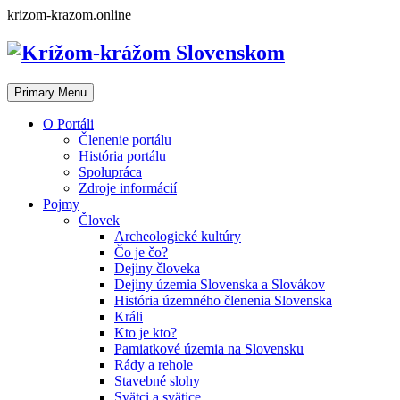
Skip
krizom-krazom.online
to
content
Primary Menu
O Portáli
Členenie portálu
História portálu
Spolupráca
Zdroje informácií
Pojmy
Človek
Archeologické kultúry
Čo je čo?
Dejiny človeka
Dejiny územia Slovenska a Slovákov
História územného členenia Slovenska
Králi
Kto je kto?
Pamiatkové územia na Slovensku
Rády a rehole
Stavebné slohy
Svätci a svätice