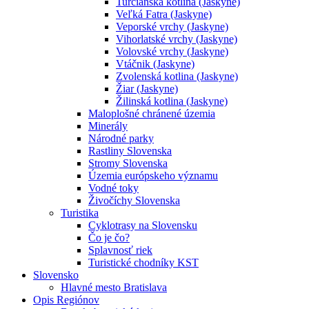
Turčianska kotlina (Jaskyne)
Veľká Fatra (Jaskyne)
Veporské vrchy (Jaskyne)
Vihorlatské vrchy (Jaskyne)
Volovské vrchy (Jaskyne)
Vtáčnik (Jaskyne)
Zvolenská kotlina (Jaskyne)
Žiar (Jaskyne)
Žilinská kotlina (Jaskyne)
Maloplošné chránené územia
Minerály
Národné parky
Rastliny Slovenska
Stromy Slovenska
Územia európskeho významu
Vodné toky
Živočíchy Slovenska
Turistika
Cyklotrasy na Slovensku
Čo je čo?
Splavnosť riek
Turistické chodníky KST
Slovensko
Hlavné mesto Bratislava
Opis Regiónov