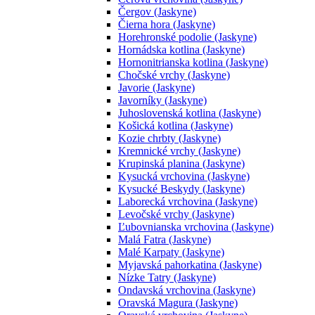
Čergov (Jaskyne)
Čierna hora (Jaskyne)
Horehronské podolie (Jaskyne)
Hornádska kotlina (Jaskyne)
Hornonitrianska kotlina (Jaskyne)
Chočské vrchy (Jaskyne)
Javorie (Jaskyne)
Javorníky (Jaskyne)
Juhoslovenská kotlina (Jaskyne)
Košická kotlina (Jaskyne)
Kozie chrbty (Jaskyne)
Kremnické vrchy (Jaskyne)
Krupinská planina (Jaskyne)
Kysucká vrchovina (Jaskyne)
Kysucké Beskydy (Jaskyne)
Laborecká vrchovina (Jaskyne)
Levočské vrchy (Jaskyne)
Ľubovnianska vrchovina (Jaskyne)
Malá Fatra (Jaskyne)
Malé Karpaty (Jaskyne)
Myjavská pahorkatina (Jaskyne)
Nízke Tatry (Jaskyne)
Ondavská vrchovina (Jaskyne)
Oravská Magura (Jaskyne)