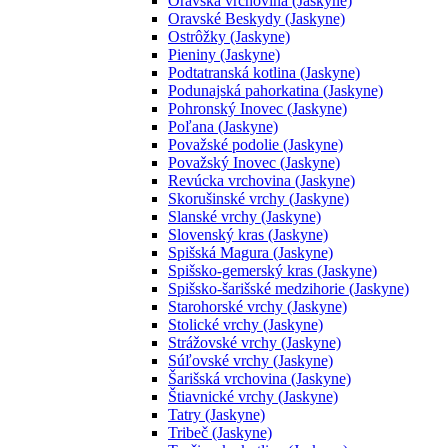
Oravská vrchovina (Jaskyne)
Oravské Beskydy (Jaskyne)
Ostrôžky (Jaskyne)
Pieniny (Jaskyne)
Podtatranská kotlina (Jaskyne)
Podunajská pahorkatina (Jaskyne)
Pohronský Inovec (Jaskyne)
Poľana (Jaskyne)
Považské podolie (Jaskyne)
Považský Inovec (Jaskyne)
Revúcka vrchovina (Jaskyne)
Skorušinské vrchy (Jaskyne)
Slanské vrchy (Jaskyne)
Slovenský kras (Jaskyne)
Spišská Magura (Jaskyne)
Spišsko-gemerský kras (Jaskyne)
Spišsko-šarišské medzihorie (Jaskyne)
Starohorské vrchy (Jaskyne)
Stolické vrchy (Jaskyne)
Strážovské vrchy (Jaskyne)
Súľovské vrchy (Jaskyne)
Šarišská vrchovina (Jaskyne)
Štiavnické vrchy (Jaskyne)
Tatry (Jaskyne)
Tribeč (Jaskyne)