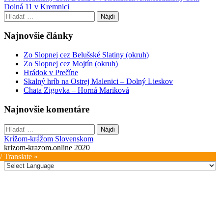
Dolná 11 v Kremnici
navigation
Hľadať:
Najnovšie články
Zo Slopnej cez Belušské Slatiny (okruh)
Zo Slopnej cez Mojtín (okruh)
Hrádok v Prečíne
Skalný hríb na Ostrej Malenici – Dolný Lieskov
Chata Zigovka – Horná Mariková
Najnovšie komentáre
Hľadať:
Krížom-krážom Slovenskom
krizom-krazom.online 2020
/ Translate »