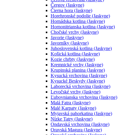
Čergov (Jaskyne)
Čierna hora (Jaskyne)
Horehronské podolie (Jaskyne)
Hornádska kotlina (Jaskyne)
Hornonitrianska kotlina (Jaskyne)
Chočské vrchy (Jaskyne)
Javorie (Jaskyne)
Javorníky (Jaskyne)
Juhoslovenská kotlina (Jaskyne)
Košická kotlina (Jaskyne)
Kozie chrbty (Jaskyne)
Kremnické vrchy (Jaskyne)
Krupinská planina (Jaskyne)
Kysucká vrchovina (Jaskyne)
Kysucké Beskydy (Jaskyne)
Laborecká vrchovina (Jaskyne)
Levočské vrchy (Jaskyne)
Ľubovnianska vrchovina (Jaskyne)
Malá Fatra (Jaskyne)
Malé Karpaty (Jaskyne)
Myjavská pahorkatina (Jaskyne)
Nízke Tatry (Jaskyne)
Ondavská vrchovina (Jaskyne)
Oravská Magura (Jaskyne)