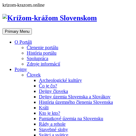
Skip
krizom-krazom.online
to
content
Primary Menu
O Portáli
Členenie portálu
História portálu
Spolupráca
Zdroje informácií
Pojmy
Človek
Archeologické kultúry
Čo je čo?
Dejiny človeka
Dejiny územia Slovenska a Slovákov
História územného členenia Slovenska
Králi
Kto je kto?
Pamiatkové územia na Slovensku
Rády a rehole
Stavebné slohy
Svätci a svätice