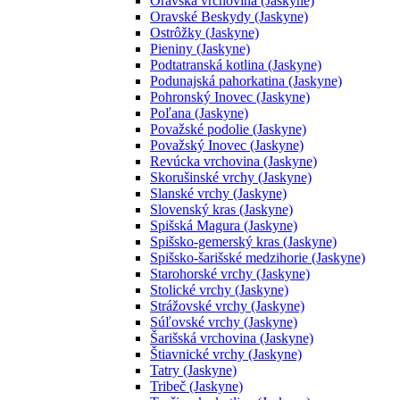
Oravská vrchovina (Jaskyne)
Oravské Beskydy (Jaskyne)
Ostrôžky (Jaskyne)
Pieniny (Jaskyne)
Podtatranská kotlina (Jaskyne)
Podunajská pahorkatina (Jaskyne)
Pohronský Inovec (Jaskyne)
Poľana (Jaskyne)
Považské podolie (Jaskyne)
Považský Inovec (Jaskyne)
Revúcka vrchovina (Jaskyne)
Skorušinské vrchy (Jaskyne)
Slanské vrchy (Jaskyne)
Slovenský kras (Jaskyne)
Spišská Magura (Jaskyne)
Spišsko-gemerský kras (Jaskyne)
Spišsko-šarišské medzihorie (Jaskyne)
Starohorské vrchy (Jaskyne)
Stolické vrchy (Jaskyne)
Strážovské vrchy (Jaskyne)
Súľovské vrchy (Jaskyne)
Šarišská vrchovina (Jaskyne)
Štiavnické vrchy (Jaskyne)
Tatry (Jaskyne)
Tribeč (Jaskyne)