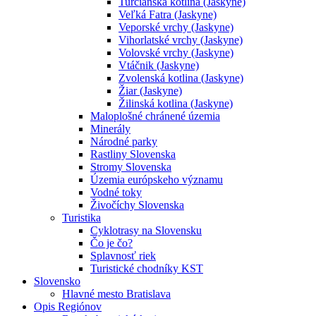
Turčianska kotlina (Jaskyne)
Veľká Fatra (Jaskyne)
Veporské vrchy (Jaskyne)
Vihorlatské vrchy (Jaskyne)
Volovské vrchy (Jaskyne)
Vtáčnik (Jaskyne)
Zvolenská kotlina (Jaskyne)
Žiar (Jaskyne)
Žilinská kotlina (Jaskyne)
Maloplošné chránené územia
Minerály
Národné parky
Rastliny Slovenska
Stromy Slovenska
Územia európskeho významu
Vodné toky
Živočíchy Slovenska
Turistika
Cyklotrasy na Slovensku
Čo je čo?
Splavnosť riek
Turistické chodníky KST
Slovensko
Hlavné mesto Bratislava
Opis Regiónov