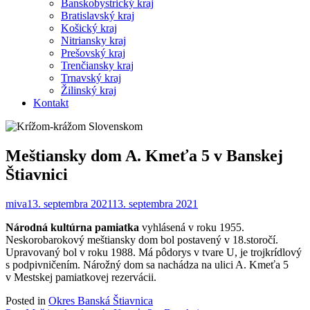
Banskobystrický kraj
Bratislavský kraj
Košický kraj
Nitriansky kraj
Prešovský kraj
Trenčiansky kraj
Trnavský kraj
Žilinský kraj
Kontakt
Meštiansky dom A. Kmeťa 5 v Banskej
Štiavnici
miva
13. septembra 2021
13. septembra 2021
Národná kultúrna pamiatka
vyhlásená v roku 1955.
Neskorobarokový meštiansky dom bol postavený v 18.storočí.
Upravovaný bol v roku 1988. Má pôdorys v tvare U, je trojkrídlový
s podpivničením. Nárožný dom sa nachádza na ulici A. Kmeťa 5
v Mestskej pamiatkovej rezervácii.
Posted in
Okres Banská Štiavnica