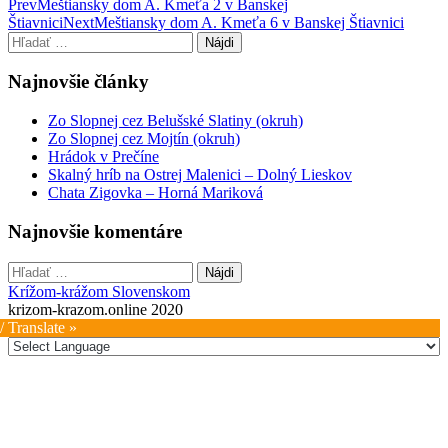
Post
Prev
Meštiansky dom A. Kmeťa 2 v Banskej
Štiavnici
Next
Meštiansky dom A. Kmeťa 6 v Banskej Štiavnici
navigation
Hľadať:
Najnovšie články
Zo Slopnej cez Belušské Slatiny (okruh)
Zo Slopnej cez Mojtín (okruh)
Hrádok v Prečíne
Skalný hríb na Ostrej Malenici – Dolný Lieskov
Chata Zigovka – Horná Mariková
Najnovšie komentáre
Hľadať:
Krížom-krážom Slovenskom
krizom-krazom.online 2020
/ Translate »