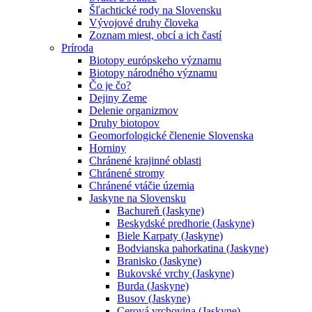
Šľachtické rody na Slovensku
Vývojové druhy človeka
Zoznam miest, obcí a ich častí
Príroda
Biotopy európskeho významu
Biotopy národného významu
Čo je čo?
Dejiny Zeme
Delenie organizmov
Druhy biotopov
Geomorfologické členenie Slovenska
Horniny
Chránené krajinné oblasti
Chránené stromy
Chránené vtáčie územia
Jaskyne na Slovensku
Bachureň (Jaskyne)
Beskydské predhorie (Jaskyne)
Biele Karpaty (Jaskyne)
Bodvianska pahorkatina (Jaskyne)
Branisko (Jaskyne)
Bukovské vrchy (Jaskyne)
Burda (Jaskyne)
Busov (Jaskyne)
Cerová vrchovina (Jaskyne)