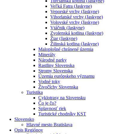
Turčianska kotlina (Jaskyne)
Veľká Fatra (Jaskyne)
Veporské vrchy (Jaskyne)
Vihorlatské vrchy (Jaskyne)
Volovské vrchy (Jaskyne)
Vtáčnik (Jaskyne)
Zvolenská kotlina (Jaskyne)
Žiar (Jaskyne)
Žilinská kotlina (Jaskyne)
Maloplošné chránené územia
Minerály
Národné parky
Rastliny Slovenska
Stromy Slovenska
Územia európskeho významu
Vodné toky
Živočíchy Slovenska
Turistika
Cyklotrasy na Slovensku
Čo je čo?
Splavnosť riek
Turistické chodníky KST
Slovensko
Hlavné mesto Bratislava
Opis Regiónov