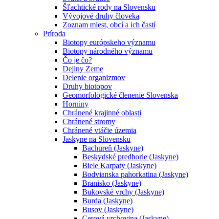
Šľachtické rody na Slovensku
Vývojové druhy človeka
Zoznam miest, obcí a ich častí
Príroda
Biotopy európskeho významu
Biotopy národného významu
Čo je čo?
Dejiny Zeme
Delenie organizmov
Druhy biotopov
Geomorfologické členenie Slovenska
Horniny
Chránené krajinné oblasti
Chránené stromy
Chránené vtáčie územia
Jaskyne na Slovensku
Bachureň (Jaskyne)
Beskydské predhorie (Jaskyne)
Biele Karpaty (Jaskyne)
Bodvianska pahorkatina (Jaskyne)
Branisko (Jaskyne)
Bukovské vrchy (Jaskyne)
Burda (Jaskyne)
Busov (Jaskyne)
Cerová vrchovina (Jaskyne)