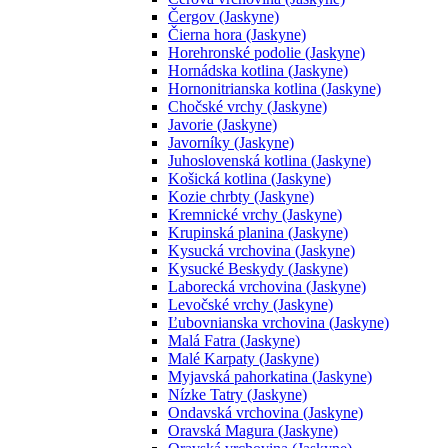
Čergov (Jaskyne)
Čierna hora (Jaskyne)
Horehronské podolie (Jaskyne)
Hornádska kotlina (Jaskyne)
Hornonitrianska kotlina (Jaskyne)
Chočské vrchy (Jaskyne)
Javorie (Jaskyne)
Javorníky (Jaskyne)
Juhoslovenská kotlina (Jaskyne)
Košická kotlina (Jaskyne)
Kozie chrbty (Jaskyne)
Kremnické vrchy (Jaskyne)
Krupinská planina (Jaskyne)
Kysucká vrchovina (Jaskyne)
Kysucké Beskydy (Jaskyne)
Laborecká vrchovina (Jaskyne)
Levočské vrchy (Jaskyne)
Ľubovnianska vrchovina (Jaskyne)
Malá Fatra (Jaskyne)
Malé Karpaty (Jaskyne)
Myjavská pahorkatina (Jaskyne)
Nízke Tatry (Jaskyne)
Ondavská vrchovina (Jaskyne)
Oravská Magura (Jaskyne)