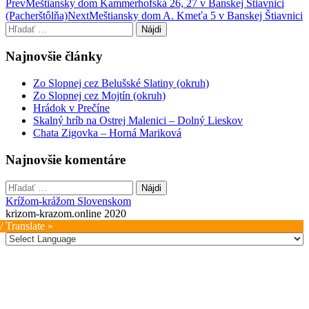
Post
Prev
Meštiansky dom Kammerhofská 26, 27 v Banskej Štiavnici
(Pacherštôlňa)
Next
Meštiansky dom A. Kmeťa 5 v Banskej Štiavnici
navigation
Hľadať:
Najnovšie články
Zo Slopnej cez Belušské Slatiny (okruh)
Zo Slopnej cez Mojtín (okruh)
Hrádok v Prečíne
Skalný hríb na Ostrej Malenici – Dolný Lieskov
Chata Zigovka – Horná Mariková
Najnovšie komentáre
Hľadať:
Krížom-krážom Slovenskom
krizom-krazom.online 2020
/ Translate »