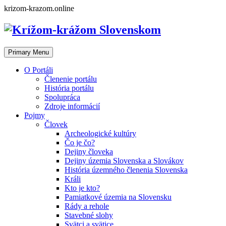
Skip
krizom-krazom.online
to
content
Primary Menu
O Portáli
Členenie portálu
História portálu
Spolupráca
Zdroje informácií
Pojmy
Človek
Archeologické kultúry
Čo je čo?
Dejiny človeka
Dejiny územia Slovenska a Slovákov
História územného členenia Slovenska
Králi
Kto je kto?
Pamiatkové územia na Slovensku
Rády a rehole
Stavebné slohy
Svätci a svätice