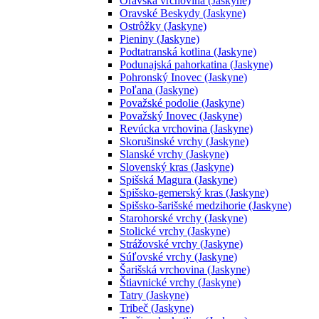
Oravská vrchovina (Jaskyne)
Oravské Beskydy (Jaskyne)
Ostrôžky (Jaskyne)
Pieniny (Jaskyne)
Podtatranská kotlina (Jaskyne)
Podunajská pahorkatina (Jaskyne)
Pohronský Inovec (Jaskyne)
Poľana (Jaskyne)
Považské podolie (Jaskyne)
Považský Inovec (Jaskyne)
Revúcka vrchovina (Jaskyne)
Skorušinské vrchy (Jaskyne)
Slanské vrchy (Jaskyne)
Slovenský kras (Jaskyne)
Spišská Magura (Jaskyne)
Spišsko-gemerský kras (Jaskyne)
Spišsko-šarišské medzihorie (Jaskyne)
Starohorské vrchy (Jaskyne)
Stolické vrchy (Jaskyne)
Strážovské vrchy (Jaskyne)
Súľovské vrchy (Jaskyne)
Šarišská vrchovina (Jaskyne)
Štiavnické vrchy (Jaskyne)
Tatry (Jaskyne)
Tribeč (Jaskyne)