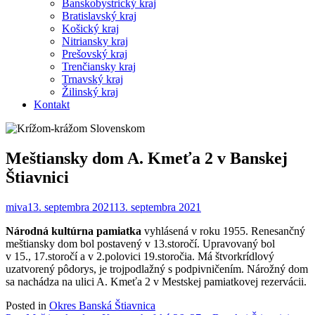
Banskobystrický kraj
Bratislavský kraj
Košický kraj
Nitriansky kraj
Prešovský kraj
Trenčiansky kraj
Trnavský kraj
Žilinský kraj
Kontakt
Meštiansky dom A. Kmeťa 2 v Banskej
Štiavnici
miva
13. septembra 2021
13. septembra 2021
Národná kultúrna pamiatka
vyhlásená v roku 1955. Renesančný
meštiansky dom bol postavený v 13.storočí. Upravovaný bol
v 15., 17.storočí a v 2.polovici 19.storočia. Má štvorkrídlový
uzatvorený pôdorys, je trojpodlažný s podpivničením. Nárožný dom
sa nachádza na ulici A. Kmeťa 2 v Mestskej pamiatkovej rezervácii.
Posted in
Okres Banská Štiavnica