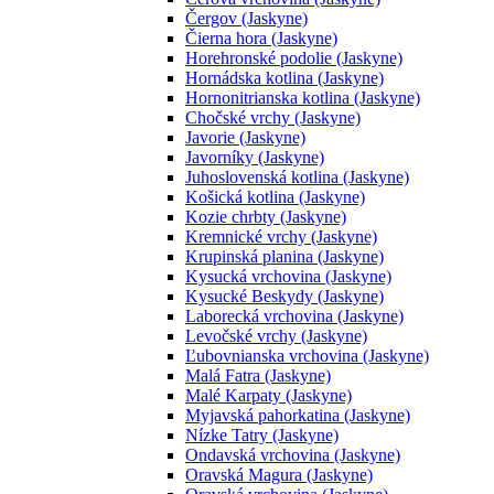
Čergov (Jaskyne)
Čierna hora (Jaskyne)
Horehronské podolie (Jaskyne)
Hornádska kotlina (Jaskyne)
Hornonitrianska kotlina (Jaskyne)
Chočské vrchy (Jaskyne)
Javorie (Jaskyne)
Javorníky (Jaskyne)
Juhoslovenská kotlina (Jaskyne)
Košická kotlina (Jaskyne)
Kozie chrbty (Jaskyne)
Kremnické vrchy (Jaskyne)
Krupinská planina (Jaskyne)
Kysucká vrchovina (Jaskyne)
Kysucké Beskydy (Jaskyne)
Laborecká vrchovina (Jaskyne)
Levočské vrchy (Jaskyne)
Ľubovnianska vrchovina (Jaskyne)
Malá Fatra (Jaskyne)
Malé Karpaty (Jaskyne)
Myjavská pahorkatina (Jaskyne)
Nízke Tatry (Jaskyne)
Ondavská vrchovina (Jaskyne)
Oravská Magura (Jaskyne)