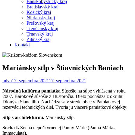
Banskobystrický kraj
Bratislavský kraj
Košický kraj
Nitriansky kraj
Prešovský kraj
Trenčiansky kraj
Trnavský kraj
Žilinský kraj
Kontakt
Mariánsky stĺp v Štiavnických Baniach
miva
17. septembra 2021
17. septembra 2021
Národná kultúrna pamiatka
Súsošie na stĺpe vyhlásená v roku
2007. Barokové súsošie z 18.storočia. Dielo pochádza z okruhu
Dionýza Stanettiho. Nachádza sa v strede obce v Pamiatkovej
rezervácii technických diel. Tvoria ju viaceré pamiatkové objekty:
Stĺp s architektúrou.
Mariánsky stĺp.
Socha I.
Socha nepoškvrnenej Panny Márie (Panna Mária-
Immaculata).