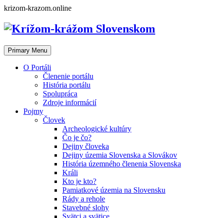
Skip
krizom-krazom.online
to
content
Primary Menu
O Portáli
Členenie portálu
História portálu
Spolupráca
Zdroje informácií
Pojmy
Človek
Archeologické kultúry
Čo je čo?
Dejiny človeka
Dejiny územia Slovenska a Slovákov
História územného členenia Slovenska
Králi
Kto je kto?
Pamiatkové územia na Slovensku
Rády a rehole
Stavebné slohy
Svätci a svätice