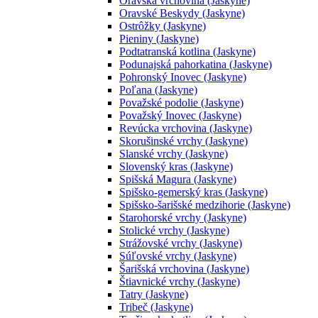
Oravská vrchovina (Jaskyne)
Oravské Beskydy (Jaskyne)
Ostrôžky (Jaskyne)
Pieniny (Jaskyne)
Podtatranská kotlina (Jaskyne)
Podunajská pahorkatina (Jaskyne)
Pohronský Inovec (Jaskyne)
Poľana (Jaskyne)
Považské podolie (Jaskyne)
Považský Inovec (Jaskyne)
Revúcka vrchovina (Jaskyne)
Skorušinské vrchy (Jaskyne)
Slanské vrchy (Jaskyne)
Slovenský kras (Jaskyne)
Spišská Magura (Jaskyne)
Spišsko-gemerský kras (Jaskyne)
Spišsko-šarišské medzihorie (Jaskyne)
Starohorské vrchy (Jaskyne)
Stolické vrchy (Jaskyne)
Strážovské vrchy (Jaskyne)
Súľovské vrchy (Jaskyne)
Šarišská vrchovina (Jaskyne)
Štiavnické vrchy (Jaskyne)
Tatry (Jaskyne)
Tribeč (Jaskyne)