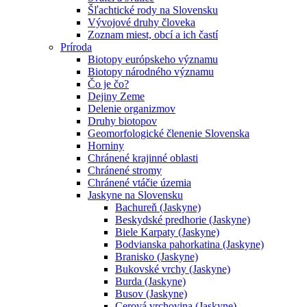
Šľachtické rody na Slovensku
Vývojové druhy človeka
Zoznam miest, obcí a ich častí
Príroda
Biotopy európskeho významu
Biotopy národného významu
Čo je čo?
Dejiny Zeme
Delenie organizmov
Druhy biotopov
Geomorfologické členenie Slovenska
Horniny
Chránené krajinné oblasti
Chránené stromy
Chránené vtáčie územia
Jaskyne na Slovensku
Bachureň (Jaskyne)
Beskydské predhorie (Jaskyne)
Biele Karpaty (Jaskyne)
Bodvianska pahorkatina (Jaskyne)
Branisko (Jaskyne)
Bukovské vrchy (Jaskyne)
Burda (Jaskyne)
Busov (Jaskyne)
Cerová vrchovina (Jaskyne)