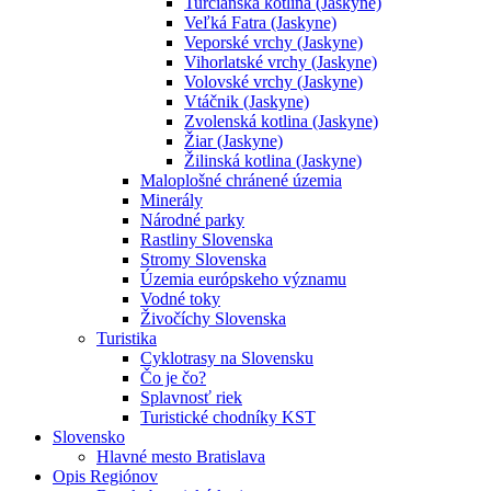
Turčianska kotlina (Jaskyne)
Veľká Fatra (Jaskyne)
Veporské vrchy (Jaskyne)
Vihorlatské vrchy (Jaskyne)
Volovské vrchy (Jaskyne)
Vtáčnik (Jaskyne)
Zvolenská kotlina (Jaskyne)
Žiar (Jaskyne)
Žilinská kotlina (Jaskyne)
Maloplošné chránené územia
Minerály
Národné parky
Rastliny Slovenska
Stromy Slovenska
Územia európskeho významu
Vodné toky
Živočíchy Slovenska
Turistika
Cyklotrasy na Slovensku
Čo je čo?
Splavnosť riek
Turistické chodníky KST
Slovensko
Hlavné mesto Bratislava
Opis Regiónov