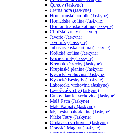
Čergov (Jaskyne)
Čierna hora (Jaskyne)
Horehronské podolie (Jaskyne)
Hornádska kotlina (Jaskyne)
Hornonitrianska kotlina (Jaskyne)
Chočské vrchy (Jaskyne)
Javorie (Jaskyne)
Javorníky (Jaskyne)
Juhoslovenská kotlina (Jaskyne)
Košická kotlina (Jaskyne)
Kozie chrbty (Jaskyne)
Kremnické vrchy (Jaskyne)
Krupinská planina (Jaskyne)
Kysucká vrchovina (Jaskyne)
Kysucké Beskydy (Jaskyne)
Laborecká vrchovina (Jaskyne)
Levočské vrchy (Jaskyne)
Ľubovnianska vrchovina (Jaskyne)
Malá Fatra (Jaskyne)
Malé Karpaty (Jaskyne)
Myjavská pahorkatina (Jaskyne)
Nízke Tatry (Jaskyne)
Ondavská vrchovina (Jaskyne)
Oravská Magura (Jaskyne)