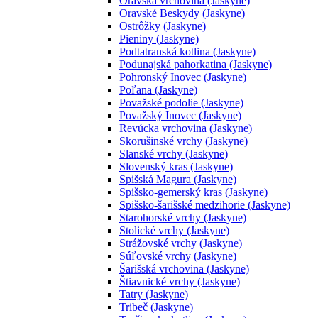
Oravská vrchovina (Jaskyne)
Oravské Beskydy (Jaskyne)
Ostrôžky (Jaskyne)
Pieniny (Jaskyne)
Podtatranská kotlina (Jaskyne)
Podunajská pahorkatina (Jaskyne)
Pohronský Inovec (Jaskyne)
Poľana (Jaskyne)
Považské podolie (Jaskyne)
Považský Inovec (Jaskyne)
Revúcka vrchovina (Jaskyne)
Skorušinské vrchy (Jaskyne)
Slanské vrchy (Jaskyne)
Slovenský kras (Jaskyne)
Spišská Magura (Jaskyne)
Spišsko-gemerský kras (Jaskyne)
Spišsko-šarišské medzihorie (Jaskyne)
Starohorské vrchy (Jaskyne)
Stolické vrchy (Jaskyne)
Strážovské vrchy (Jaskyne)
Súľovské vrchy (Jaskyne)
Šarišská vrchovina (Jaskyne)
Štiavnické vrchy (Jaskyne)
Tatry (Jaskyne)
Tribeč (Jaskyne)