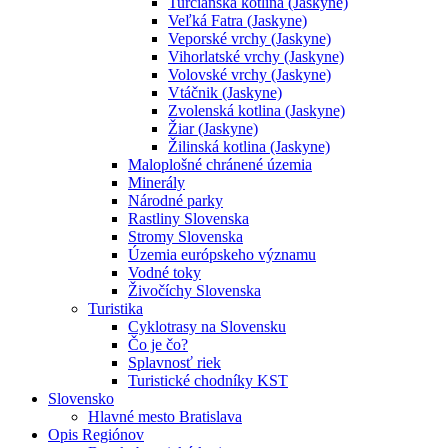
Turčianska kotlina (Jaskyne)
Veľká Fatra (Jaskyne)
Veporské vrchy (Jaskyne)
Vihorlatské vrchy (Jaskyne)
Volovské vrchy (Jaskyne)
Vtáčnik (Jaskyne)
Zvolenská kotlina (Jaskyne)
Žiar (Jaskyne)
Žilinská kotlina (Jaskyne)
Maloplošné chránené územia
Minerály
Národné parky
Rastliny Slovenska
Stromy Slovenska
Územia európskeho významu
Vodné toky
Živočíchy Slovenska
Turistika
Cyklotrasy na Slovensku
Čo je čo?
Splavnosť riek
Turistické chodníky KST
Slovensko
Hlavné mesto Bratislava
Opis Regiónov