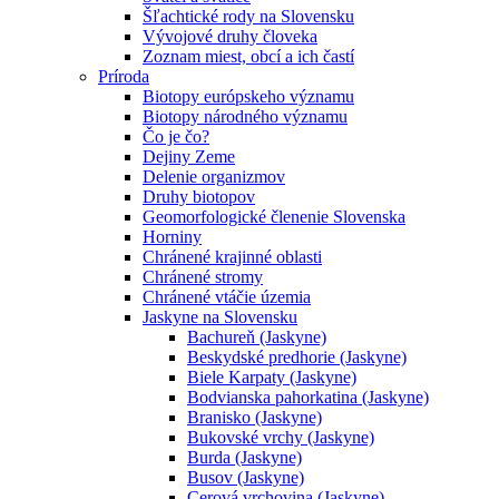
Šľachtické rody na Slovensku
Vývojové druhy človeka
Zoznam miest, obcí a ich častí
Príroda
Biotopy európskeho významu
Biotopy národného významu
Čo je čo?
Dejiny Zeme
Delenie organizmov
Druhy biotopov
Geomorfologické členenie Slovenska
Horniny
Chránené krajinné oblasti
Chránené stromy
Chránené vtáčie územia
Jaskyne na Slovensku
Bachureň (Jaskyne)
Beskydské predhorie (Jaskyne)
Biele Karpaty (Jaskyne)
Bodvianska pahorkatina (Jaskyne)
Branisko (Jaskyne)
Bukovské vrchy (Jaskyne)
Burda (Jaskyne)
Busov (Jaskyne)
Cerová vrchovina (Jaskyne)