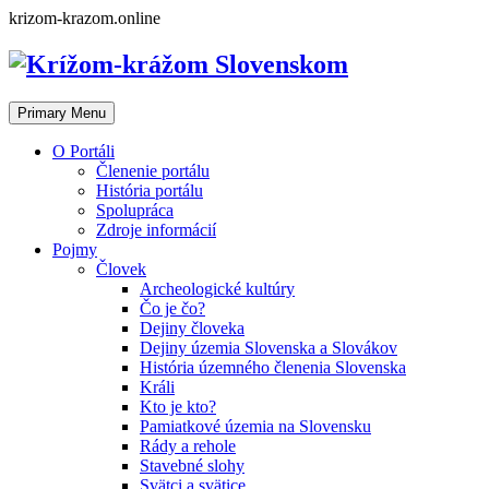
Skip
krizom-krazom.online
to
content
Primary Menu
O Portáli
Členenie portálu
História portálu
Spolupráca
Zdroje informácií
Pojmy
Človek
Archeologické kultúry
Čo je čo?
Dejiny človeka
Dejiny územia Slovenska a Slovákov
História územného členenia Slovenska
Králi
Kto je kto?
Pamiatkové územia na Slovensku
Rády a rehole
Stavebné slohy
Svätci a svätice