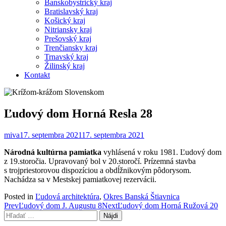
Banskobystrický kraj
Bratislavský kraj
Košický kraj
Nitriansky kraj
Prešovský kraj
Trenčiansky kraj
Trnavský kraj
Žilinský kraj
Kontakt
Ľudový dom Horná Resla 28
miva
17. septembra 2021
17. septembra 2021
Národná kultúrna pamiatka
vyhlásená v roku 1981. Ľudový dom
z 19.storočia. Upravovaný bol v 20.storočí. Prízemná stavba
s trojpriestorovou dispozíciou a obdĺžnikovým pôdorysom.
Nachádza sa v Mestskej pamiatkovej rezervácii.
Posted in
Ľudová architektúra
,
Okres Banská Štiavnica
Post
Prev
Ľudový dom J. Augustu 8
Next
Ľudový dom Horná Ružová 20
Hľadať:
navigation