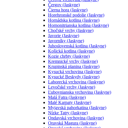
Čergov (Jaskyne)
Čierna hora (Jaskyne)
Horehronské podolie (Jaskyne)
Hornádska kotlina (Jaskyne)
Hornonitrianska kotlina (Jaskyne)
Chočské vrchy (Jaskyne)
Javorie (Jaskyne)
Javorníky (Jaskyne)
Juhoslovenská kotlina (Jaskyne)
Košická kotlina (Jaskyne)
Kozie chrbty (Jaskyne)
Kremnické vrchy (Jaskyne)
Krupinská planina (Jaskyne)
Kysucká vrchovina (Jaskyne)
Kysucké Beskydy (Jaskyne)
Laborecká vrchovina (Jaskyne)
Levočské vrchy (Jaskyne)
Ľubovnianska vrchovina (Jaskyne)
Malá Fatra (Jaskyne)
Malé Karpaty (Jaskyne)
Myjavská pahorkatina (Jaskyne)
Nízke Tatry (Jaskyne)
Ondavská vrchovina (Jaskyne)
Oravská Magura (Jaskyne)