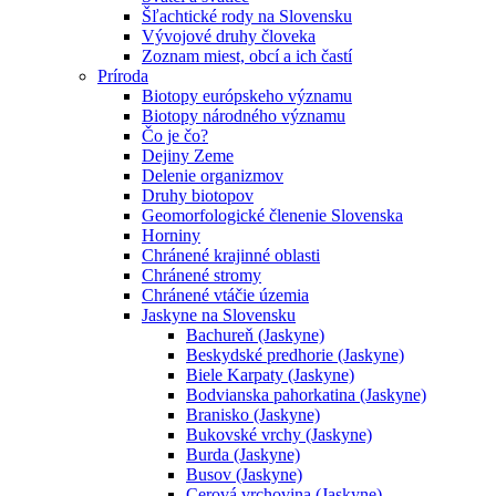
Šľachtické rody na Slovensku
Vývojové druhy človeka
Zoznam miest, obcí a ich častí
Príroda
Biotopy európskeho významu
Biotopy národného významu
Čo je čo?
Dejiny Zeme
Delenie organizmov
Druhy biotopov
Geomorfologické členenie Slovenska
Horniny
Chránené krajinné oblasti
Chránené stromy
Chránené vtáčie územia
Jaskyne na Slovensku
Bachureň (Jaskyne)
Beskydské predhorie (Jaskyne)
Biele Karpaty (Jaskyne)
Bodvianska pahorkatina (Jaskyne)
Branisko (Jaskyne)
Bukovské vrchy (Jaskyne)
Burda (Jaskyne)
Busov (Jaskyne)
Cerová vrchovina (Jaskyne)