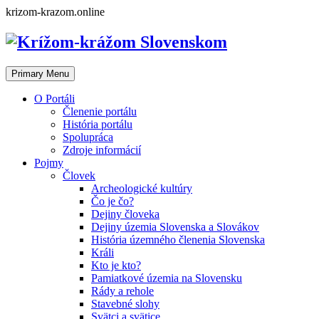
Skip
krizom-krazom.online
to
content
Primary Menu
O Portáli
Členenie portálu
História portálu
Spolupráca
Zdroje informácií
Pojmy
Človek
Archeologické kultúry
Čo je čo?
Dejiny človeka
Dejiny územia Slovenska a Slovákov
História územného členenia Slovenska
Králi
Kto je kto?
Pamiatkové územia na Slovensku
Rády a rehole
Stavebné slohy
Svätci a svätice