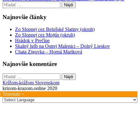
Hľadať:
navigation
Najnovšie články
Zo Slopnej cez Belušské Slatiny (okruh)
Zo Slopnej cez Mojtín (okruh)
Hrádok v Prečíne
Skalný hríb na Ostrej Malenici – Dolný Lieskov
Chata Zigovka – Horná Mariková
Najnovšie komentáre
Hľadať:
Krížom-krážom Slovenskom
krizom-krazom.online 2020
/ Translate »