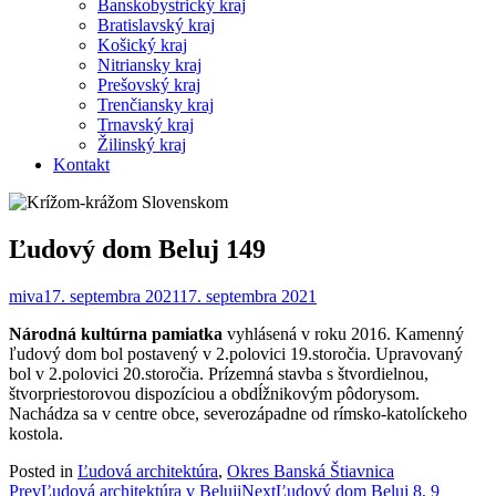
Banskobystrický kraj
Bratislavský kraj
Košický kraj
Nitriansky kraj
Prešovský kraj
Trenčiansky kraj
Trnavský kraj
Žilinský kraj
Kontakt
Ľudový dom Beluj 149
miva
17. septembra 2021
17. septembra 2021
Národná kultúrna pamiatka
vyhlásená v roku 2016. Kamenný
ľudový dom bol postavený v 2.polovici 19.storočia. Upravovaný
bol v 2.polovici 20.storočia. Prízemná stavba s štvordielnou,
štvorpriestorovou dispozíciou a obdĺžnikovým pôdorysom.
Nachádza sa v centre obce, severozápadne od rímsko-katolíckeho
kostola.
Posted in
Ľudová architektúra
,
Okres Banská Štiavnica
Post
Prev
Ľudová architektúra v Beluji
Next
Ľudový dom Beluj 8, 9