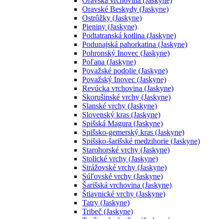
Oravská vrchovina (Jaskyne)
Oravské Beskydy (Jaskyne)
Ostrôžky (Jaskyne)
Pieniny (Jaskyne)
Podtatranská kotlina (Jaskyne)
Podunajská pahorkatina (Jaskyne)
Pohronský Inovec (Jaskyne)
Poľana (Jaskyne)
Považské podolie (Jaskyne)
Považský Inovec (Jaskyne)
Revúcka vrchovina (Jaskyne)
Skorušinské vrchy (Jaskyne)
Slanské vrchy (Jaskyne)
Slovenský kras (Jaskyne)
Spišská Magura (Jaskyne)
Spišsko-gemerský kras (Jaskyne)
Spišsko-šarišské medzihorie (Jaskyne)
Starohorské vrchy (Jaskyne)
Stolické vrchy (Jaskyne)
Strážovské vrchy (Jaskyne)
Súľovské vrchy (Jaskyne)
Šarišská vrchovina (Jaskyne)
Štiavnické vrchy (Jaskyne)
Tatry (Jaskyne)
Tribeč (Jaskyne)