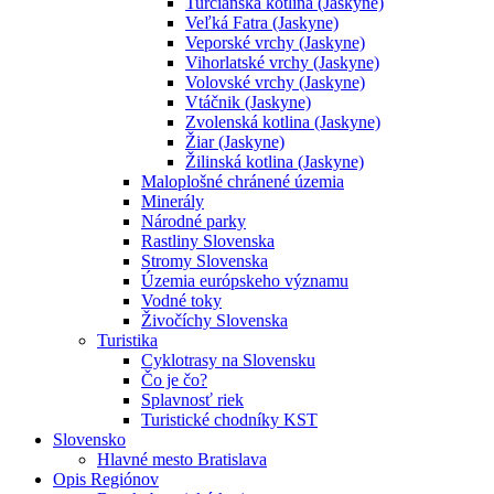
Turčianska kotlina (Jaskyne)
Veľká Fatra (Jaskyne)
Veporské vrchy (Jaskyne)
Vihorlatské vrchy (Jaskyne)
Volovské vrchy (Jaskyne)
Vtáčnik (Jaskyne)
Zvolenská kotlina (Jaskyne)
Žiar (Jaskyne)
Žilinská kotlina (Jaskyne)
Maloplošné chránené územia
Minerály
Národné parky
Rastliny Slovenska
Stromy Slovenska
Územia európskeho významu
Vodné toky
Živočíchy Slovenska
Turistika
Cyklotrasy na Slovensku
Čo je čo?
Splavnosť riek
Turistické chodníky KST
Slovensko
Hlavné mesto Bratislava
Opis Regiónov