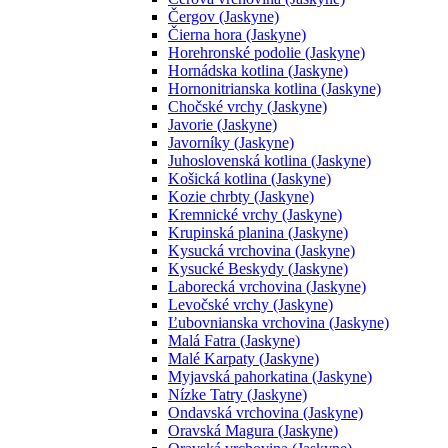
Čergov (Jaskyne)
Čierna hora (Jaskyne)
Horehronské podolie (Jaskyne)
Hornádska kotlina (Jaskyne)
Hornonitrianska kotlina (Jaskyne)
Chočské vrchy (Jaskyne)
Javorie (Jaskyne)
Javorníky (Jaskyne)
Juhoslovenská kotlina (Jaskyne)
Košická kotlina (Jaskyne)
Kozie chrbty (Jaskyne)
Kremnické vrchy (Jaskyne)
Krupinská planina (Jaskyne)
Kysucká vrchovina (Jaskyne)
Kysucké Beskydy (Jaskyne)
Laborecká vrchovina (Jaskyne)
Levočské vrchy (Jaskyne)
Ľubovnianska vrchovina (Jaskyne)
Malá Fatra (Jaskyne)
Malé Karpaty (Jaskyne)
Myjavská pahorkatina (Jaskyne)
Nízke Tatry (Jaskyne)
Ondavská vrchovina (Jaskyne)
Oravská Magura (Jaskyne)