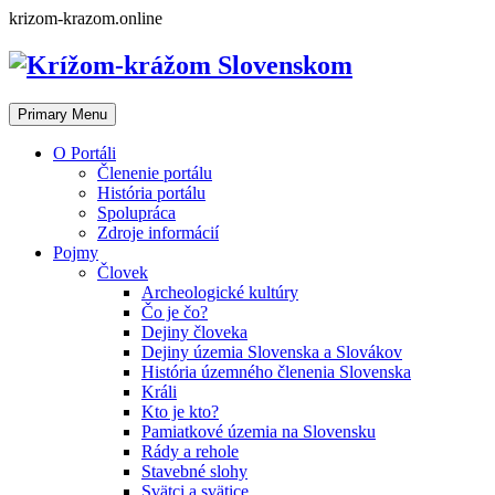
Skip
krizom-krazom.online
to
content
Primary Menu
O Portáli
Členenie portálu
História portálu
Spolupráca
Zdroje informácií
Pojmy
Človek
Archeologické kultúry
Čo je čo?
Dejiny človeka
Dejiny územia Slovenska a Slovákov
História územného členenia Slovenska
Králi
Kto je kto?
Pamiatkové územia na Slovensku
Rády a rehole
Stavebné slohy
Svätci a svätice