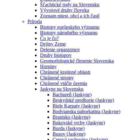
Šľachtické rody na Slovensku
Vývojové druhy človeka
Zoznam miest, obcí a ich častí
Príroda
Biotopy európskeho významu
Biotopy národného významu
Čo je čo?
Dejiny Zeme
Delenie organizmov
Druhy biotopov
Geomorfologické členenie Slovenska
Horniny
Chránené krajinné oblasti
Chránené stromy
Chránené vtáčie územia
Jaskyne na Slovensku
Bachureň (Jaskyne)
Beskydské predhorie (Jaskyne)
Biele Karpaty (Jaskyne)
Bodvianska pahorkatina (Jaskyne)
Branisko (Jaskyne)
Bukovské vrchy (Jaskyne)
Burda (Jaskyne)
Busov (Jaskyne)
Cerová vrchovina (Jaskyne)