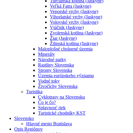
Turčianska kotlina (Jaskyne)
Veľká Fatra (Jaskyne)
Veporské vrchy (Jaskyne)
Vihorlatské vrchy (Jaskyne)
Volovské vrchy (Jaskyne)
Vtáčnik (Jaskyne)
Zvolenská kotlina (Jaskyne)
Žiar (Jaskyne)
Žilinská kotlina (Jaskyne)
Maloplošné chránené územia
Minerály
Národné parky
Rastliny Slovenska
Stromy Slovenska
Územia európskeho významu
Vodné toky
Živočíchy Slovenska
Turistika
Cyklotrasy na Slovensku
Čo je čo?
Splavnosť riek
Turistické chodníky KST
Slovensko
Hlavné mesto Bratislava
Opis Regiónov