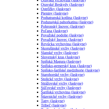
Oravská vrchovina (Jaskyne)
Oravské Beskydy (Jaskyne)
Ostrôžky (Jaskyne)
Pieniny (Jaskyne)
Podtatranská kotlina (Jaskyne)
Podunajská pahorkatina (Jaskyne)
Pohronský Inovec (Jaskyne)
Poľana (Jaskyne)
Považské podolie (Jaskyne)
Považský Inovec (Jaskyne)
Revúcka vrchovina (Jaskyne)
Skorušinské vrchy (Jaskyne)
Slanské vrchy (Jaskyne)
Slovenský kras (Jaskyne)
Spišská Magura (Jaskyne)
Spišsko-gemerský kras (Jaskyne)
Spišsko-šarišské medzihorie (Jaskyne)
Starohorské vrchy (Jaskyne)
Stolické vrchy (Jaskyne)
Strážovské vrchy (Jaskyne)
Súľovské vrchy (Jaskyne)
Šarišská vrchovina (Jaskyne)
Štiavnické vrchy (Jaskyne)
Tatry (Jaskyne)
Tribeč (Jaskyne)