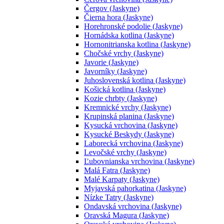
Čergov (Jaskyne)
Čierna hora (Jaskyne)
Horehronské podolie (Jaskyne)
Hornádska kotlina (Jaskyne)
Hornonitrianska kotlina (Jaskyne)
Chočské vrchy (Jaskyne)
Javorie (Jaskyne)
Javorníky (Jaskyne)
Juhoslovenská kotlina (Jaskyne)
Košická kotlina (Jaskyne)
Kozie chrbty (Jaskyne)
Kremnické vrchy (Jaskyne)
Krupinská planina (Jaskyne)
Kysucká vrchovina (Jaskyne)
Kysucké Beskydy (Jaskyne)
Laborecká vrchovina (Jaskyne)
Levočské vrchy (Jaskyne)
Ľubovnianska vrchovina (Jaskyne)
Malá Fatra (Jaskyne)
Malé Karpaty (Jaskyne)
Myjavská pahorkatina (Jaskyne)
Nízke Tatry (Jaskyne)
Ondavská vrchovina (Jaskyne)
Oravská Magura (Jaskyne)