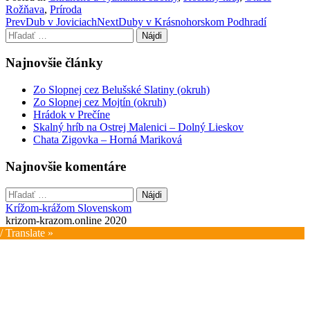
Rožňava
,
Príroda
Post
Prev
Dub v Joviciach
Next
Duby v Krásnohorskom Podhradí
Hľadať:
navigation
Najnovšie články
Zo Slopnej cez Belušské Slatiny (okruh)
Zo Slopnej cez Mojtín (okruh)
Hrádok v Prečíne
Skalný hríb na Ostrej Malenici – Dolný Lieskov
Chata Zigovka – Horná Mariková
Najnovšie komentáre
Hľadať:
Krížom-krážom Slovenskom
krizom-krazom.online 2020
/ Translate »