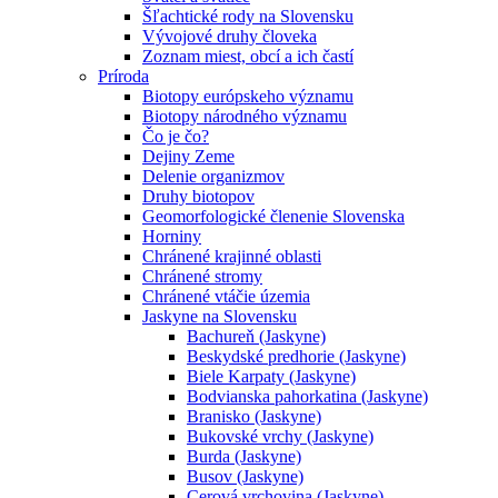
Šľachtické rody na Slovensku
Vývojové druhy človeka
Zoznam miest, obcí a ich častí
Príroda
Biotopy európskeho významu
Biotopy národného významu
Čo je čo?
Dejiny Zeme
Delenie organizmov
Druhy biotopov
Geomorfologické členenie Slovenska
Horniny
Chránené krajinné oblasti
Chránené stromy
Chránené vtáčie územia
Jaskyne na Slovensku
Bachureň (Jaskyne)
Beskydské predhorie (Jaskyne)
Biele Karpaty (Jaskyne)
Bodvianska pahorkatina (Jaskyne)
Branisko (Jaskyne)
Bukovské vrchy (Jaskyne)
Burda (Jaskyne)
Busov (Jaskyne)
Cerová vrchovina (Jaskyne)