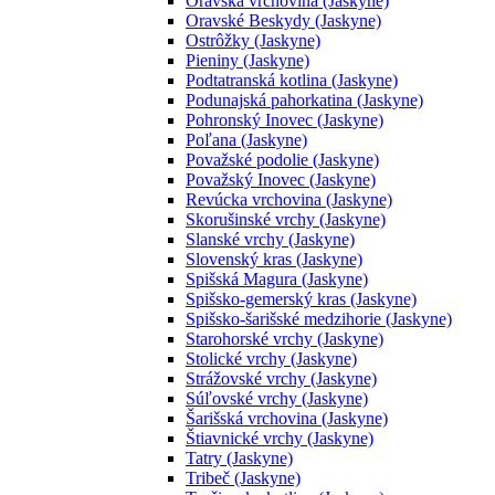
Oravská vrchovina (Jaskyne)
Oravské Beskydy (Jaskyne)
Ostrôžky (Jaskyne)
Pieniny (Jaskyne)
Podtatranská kotlina (Jaskyne)
Podunajská pahorkatina (Jaskyne)
Pohronský Inovec (Jaskyne)
Poľana (Jaskyne)
Považské podolie (Jaskyne)
Považský Inovec (Jaskyne)
Revúcka vrchovina (Jaskyne)
Skorušinské vrchy (Jaskyne)
Slanské vrchy (Jaskyne)
Slovenský kras (Jaskyne)
Spišská Magura (Jaskyne)
Spišsko-gemerský kras (Jaskyne)
Spišsko-šarišské medzihorie (Jaskyne)
Starohorské vrchy (Jaskyne)
Stolické vrchy (Jaskyne)
Strážovské vrchy (Jaskyne)
Súľovské vrchy (Jaskyne)
Šarišská vrchovina (Jaskyne)
Štiavnické vrchy (Jaskyne)
Tatry (Jaskyne)
Tribeč (Jaskyne)