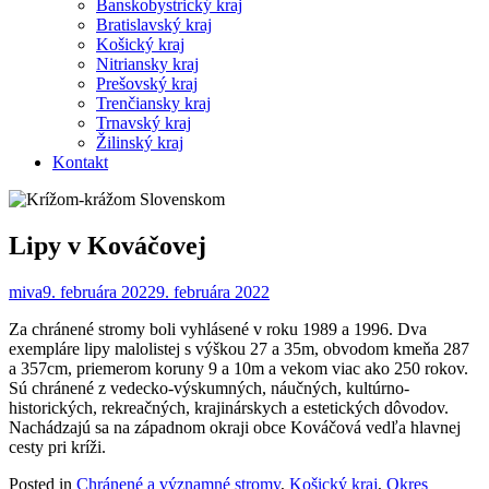
Banskobystrický kraj
Bratislavský kraj
Košický kraj
Nitriansky kraj
Prešovský kraj
Trenčiansky kraj
Trnavský kraj
Žilinský kraj
Kontakt
Lipy v Kováčovej
miva
9. februára 2022
9. februára 2022
Za chránené stromy boli vyhlásené v roku 1989 a 1996. Dva
exempláre lipy malolistej s výškou 27 a 35m, obvodom kmeňa 287
a 357cm, priemerom koruny 9 a 10m a vekom viac ako 250 rokov.
Sú chránené z vedecko-výskumných, náučných, kultúrno-
historických, rekreačných, krajinárskych a estetických dôvodov.
Nachádzajú sa na západnom okraji obce Kováčová vedľa hlavnej
cesty pri kríži.
Posted in
Chránené a významné stromy
,
Košický kraj
,
Okres