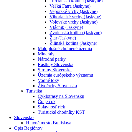
Turčianska kotlina (Jaskyne)
Veľká Fatra (Jaskyne)
Veporské vrchy (Jaskyne)
Vihorlatské vrchy (Jaskyne)
Volovské vrchy (Jaskyne)
Vtáčnik (Jaskyne)
Zvolenská kotlina (Jaskyne)
Žiar (Jaskyne)
Žilinská kotlina (Jaskyne)
Maloplošné chránené územia
Minerály
Národné parky
Rastliny Slovenska
Stromy Slovenska
Územia európskeho významu
Vodné toky
Živočíchy Slovenska
Turistika
Cyklotrasy na Slovensku
Čo je čo?
Splavnosť riek
Turistické chodníky KST
Slovensko
Hlavné mesto Bratislava
Opis Regiónov