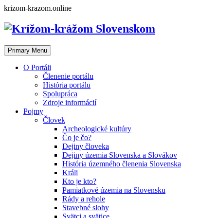
Skip
krizom-krazom.online
to
content
Primary Menu
O Portáli
Členenie portálu
História portálu
Spolupráca
Zdroje informácií
Pojmy
Človek
Archeologické kultúry
Čo je čo?
Dejiny človeka
Dejiny územia Slovenska a Slovákov
História územného členenia Slovenska
Králi
Kto je kto?
Pamiatkové územia na Slovensku
Rády a rehole
Stavebné slohy
Svätci a svätice