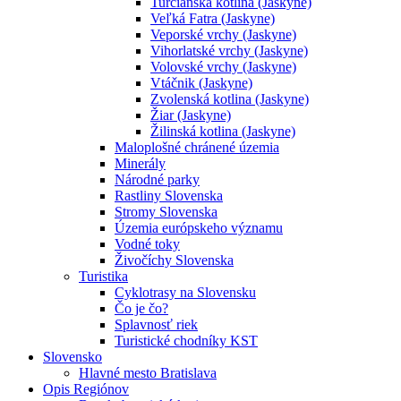
Turčianska kotlina (Jaskyne)
Veľká Fatra (Jaskyne)
Veporské vrchy (Jaskyne)
Vihorlatské vrchy (Jaskyne)
Volovské vrchy (Jaskyne)
Vtáčnik (Jaskyne)
Zvolenská kotlina (Jaskyne)
Žiar (Jaskyne)
Žilinská kotlina (Jaskyne)
Maloplošné chránené územia
Minerály
Národné parky
Rastliny Slovenska
Stromy Slovenska
Územia európskeho významu
Vodné toky
Živočíchy Slovenska
Turistika
Cyklotrasy na Slovensku
Čo je čo?
Splavnosť riek
Turistické chodníky KST
Slovensko
Hlavné mesto Bratislava
Opis Regiónov