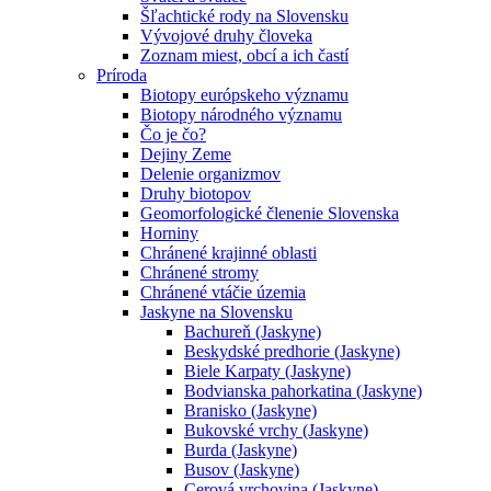
Šľachtické rody na Slovensku
Vývojové druhy človeka
Zoznam miest, obcí a ich častí
Príroda
Biotopy európskeho významu
Biotopy národného významu
Čo je čo?
Dejiny Zeme
Delenie organizmov
Druhy biotopov
Geomorfologické členenie Slovenska
Horniny
Chránené krajinné oblasti
Chránené stromy
Chránené vtáčie územia
Jaskyne na Slovensku
Bachureň (Jaskyne)
Beskydské predhorie (Jaskyne)
Biele Karpaty (Jaskyne)
Bodvianska pahorkatina (Jaskyne)
Branisko (Jaskyne)
Bukovské vrchy (Jaskyne)
Burda (Jaskyne)
Busov (Jaskyne)
Cerová vrchovina (Jaskyne)