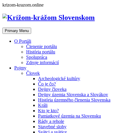
Skip
krizom-krazom.online
to
content
Primary Menu
O Portáli
Členenie portálu
História portálu
Spolupráca
Zdroje informácií
Pojmy
Človek
Archeologické kultúry
Čo je čo?
Dejiny človeka
Dejiny územia Slovenska a Slovákov
História územného členenia Slovenska
Králi
Kto je kto?
Pamiatkové územia na Slovensku
Rády a rehole
Stavebné slohy
Svätci a svätice