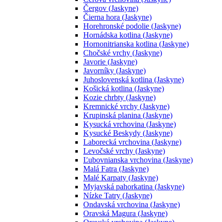
Čergov (Jaskyne)
Čierna hora (Jaskyne)
Horehronské podolie (Jaskyne)
Hornádska kotlina (Jaskyne)
Hornonitrianska kotlina (Jaskyne)
Chočské vrchy (Jaskyne)
Javorie (Jaskyne)
Javorníky (Jaskyne)
Juhoslovenská kotlina (Jaskyne)
Košická kotlina (Jaskyne)
Kozie chrbty (Jaskyne)
Kremnické vrchy (Jaskyne)
Krupinská planina (Jaskyne)
Kysucká vrchovina (Jaskyne)
Kysucké Beskydy (Jaskyne)
Laborecká vrchovina (Jaskyne)
Levočské vrchy (Jaskyne)
Ľubovnianska vrchovina (Jaskyne)
Malá Fatra (Jaskyne)
Malé Karpaty (Jaskyne)
Myjavská pahorkatina (Jaskyne)
Nízke Tatry (Jaskyne)
Ondavská vrchovina (Jaskyne)
Oravská Magura (Jaskyne)