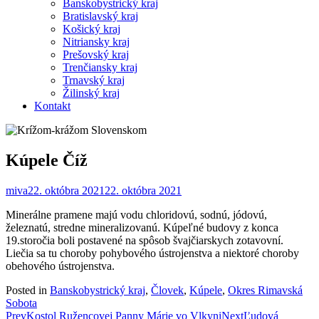
Banskobystrický kraj
Bratislavský kraj
Košický kraj
Nitriansky kraj
Prešovský kraj
Trenčiansky kraj
Trnavský kraj
Žilinský kraj
Kontakt
Kúpele Číž
miva
22. októbra 2021
22. októbra 2021
Minerálne pramene majú vodu chloridovú, sodnú, jódovú,
železnatú, stredne mineralizovanú. Kúpeľné budovy z konca
19.storočia boli postavené na spôsob švajčiarskych zotavovní.
Liečia sa tu choroby pohybového ústrojenstva a niektoré choroby
obehového ústrojenstva.
Posted in
Banskobystrický kraj
,
Človek
,
Kúpele
,
Okres Rimavská
Sobota
Post
Prev
Kostol Ružencovej Panny Márie vo Vlkyni
Next
Ľudová