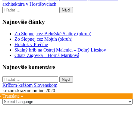
architektúra v Hostišovciach
navigation
Hľadať:
Najnovšie články
Zo Slopnej cez Belušské Slatiny (okruh)
Zo Slopnej cez Mojtín (okruh)
Hrádok v Prečíne
Skalný hríb na Ostrej Malenici – Dolný Lieskov
Chata Zigovka – Horná Mariková
Najnovšie komentáre
Hľadať:
Krížom-krážom Slovenskom
krizom-krazom.online 2020
/ Translate »