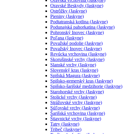
Oravská vrchovina (Jaskyne)
Oravské Beskydy (Jaskyne)
Ostrôžky (Jaskyne)
Pieniny (Jaskyne)
Podtatranská kotlina (Jaskyne)
Podunajská pahorkatina (Jaskyne)
Pohronský Inovec (Jaskyne)
Poľana (Jaskyne)
Považské podolie (Jaskyne)
Považský Inovec (Jaskyne)
Revúcka vrchovina (Jaskyne)
Skorušinské vrchy (Jaskyne)
Slanské vrchy (Jaskyne)
Slovenský kras (Jaskyne)
Spišská Magura (Jaskyne)
Spišsko-gemerský kras (Jaskyne)
Spišsko-šarišské medzihorie (Jaskyne)
Starohorské vrchy (Jaskyne)
Stolické vrchy (Jaskyne)
Strážovské vrchy (Jaskyne)
Súľovské vrchy (Jaskyne)
Šarišská vrchovina (Jaskyne)
Štiavnické vrchy (Jaskyne)
Tatry (Jaskyne)
Tribeč (Jaskyne)