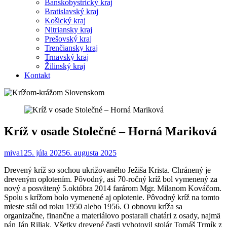
Banskobystrický kraj
Bratislavský kraj
Košický kraj
Nitriansky kraj
Prešovský kraj
Trenčiansky kraj
Trnavský kraj
Žilinský kraj
Kontakt
Kríž v osade Stolečné – Horná Mariková
miva1
25. júla 2025
6. augusta 2025
Drevený kríž so sochou ukrižovaného Ježiša Krista. Chránený je
dreveným oplotením. Pôvodný, asi 70-ročný kríž bol vymenený za
nový a posvätený 5.októbra 2014 farárom Mgr. Milanom Kováčom.
Spolu s krížom bolo vymenené aj oplotenie. Pôvodný kríž na tomto
mieste stál od roku 1950 alebo 1956. O obnovu kríža sa
organizačne, finančne a materiálovo postarali chatári z osady, najmä
pán Ján Riljak. Všetky drevené časti vyhotovil stolár Tomáš Trmík z