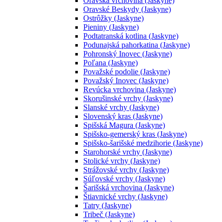
Oravská vrchovina (Jaskyne)
Oravské Beskydy (Jaskyne)
Ostrôžky (Jaskyne)
Pieniny (Jaskyne)
Podtatranská kotlina (Jaskyne)
Podunajská pahorkatina (Jaskyne)
Pohronský Inovec (Jaskyne)
Poľana (Jaskyne)
Považské podolie (Jaskyne)
Považský Inovec (Jaskyne)
Revúcka vrchovina (Jaskyne)
Skorušinské vrchy (Jaskyne)
Slanské vrchy (Jaskyne)
Slovenský kras (Jaskyne)
Spišská Magura (Jaskyne)
Spišsko-gemerský kras (Jaskyne)
Spišsko-šarišské medzihorie (Jaskyne)
Starohorské vrchy (Jaskyne)
Stolické vrchy (Jaskyne)
Strážovské vrchy (Jaskyne)
Súľovské vrchy (Jaskyne)
Šarišská vrchovina (Jaskyne)
Štiavnické vrchy (Jaskyne)
Tatry (Jaskyne)
Tribeč (Jaskyne)