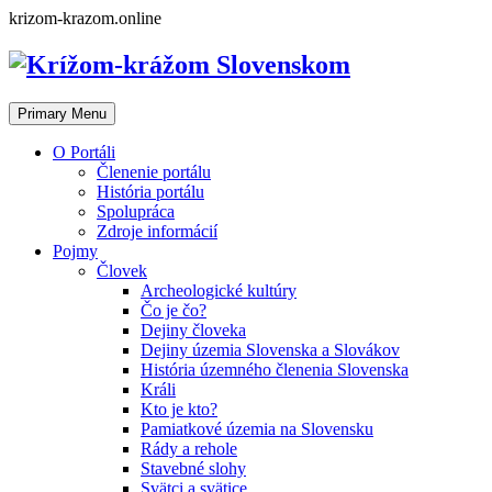
Skip
krizom-krazom.online
to
content
Primary Menu
O Portáli
Členenie portálu
História portálu
Spolupráca
Zdroje informácií
Pojmy
Človek
Archeologické kultúry
Čo je čo?
Dejiny človeka
Dejiny územia Slovenska a Slovákov
História územného členenia Slovenska
Králi
Kto je kto?
Pamiatkové územia na Slovensku
Rády a rehole
Stavebné slohy
Svätci a svätice