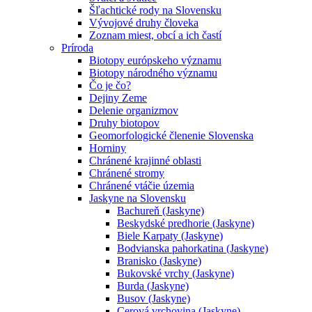
Šľachtické rody na Slovensku
Vývojové druhy človeka
Zoznam miest, obcí a ich častí
Príroda
Biotopy európskeho významu
Biotopy národného významu
Čo je čo?
Dejiny Zeme
Delenie organizmov
Druhy biotopov
Geomorfologické členenie Slovenska
Horniny
Chránené krajinné oblasti
Chránené stromy
Chránené vtáčie územia
Jaskyne na Slovensku
Bachureň (Jaskyne)
Beskydské predhorie (Jaskyne)
Biele Karpaty (Jaskyne)
Bodvianska pahorkatina (Jaskyne)
Branisko (Jaskyne)
Bukovské vrchy (Jaskyne)
Burda (Jaskyne)
Busov (Jaskyne)
Cerová vrchovina (Jaskyne)