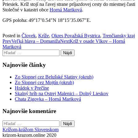
Priesiek. Kríž stojí na ľavej strane príjazdovej cesty do miestnej časti
Stolečné v katastri obce
Horná Mariková
.
GPS poloha: 49°17’0.54″N 18°15’35.067″E.
Posted in
Človek
,
Kríže
,
Okres Považská Bystrica
,
Trenčiansky kraj
Post
Prev
Veľká hlava – Domaniža
Next
Kríž v osade Vlkov – Horná
Mariková
navigation
Hľadať:
Najnovšie články
Zo Slopnej cez Belušské Slatiny (okruh)
Zo Slopnej cez Mojtín (okruh)
Hrádok v Prečíne
Skalný hríb na Ostrej Malenici – Dolný Lieskov
Chata Zigovka – Horná Mariková
Najnovšie komentáre
Hľadať:
Krížom-krážom Slovenskom
krizom-krazom.online 2020