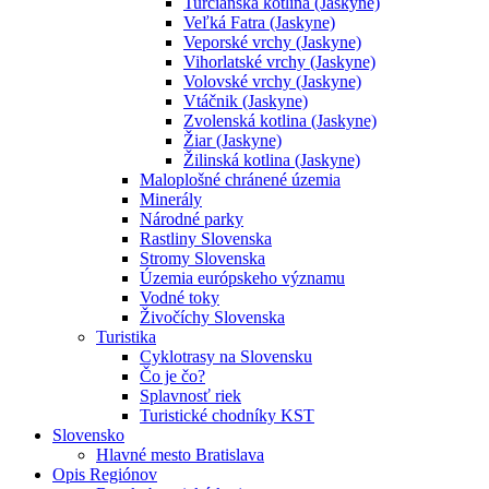
Turčianska kotlina (Jaskyne)
Veľká Fatra (Jaskyne)
Veporské vrchy (Jaskyne)
Vihorlatské vrchy (Jaskyne)
Volovské vrchy (Jaskyne)
Vtáčnik (Jaskyne)
Zvolenská kotlina (Jaskyne)
Žiar (Jaskyne)
Žilinská kotlina (Jaskyne)
Maloplošné chránené územia
Minerály
Národné parky
Rastliny Slovenska
Stromy Slovenska
Územia európskeho významu
Vodné toky
Živočíchy Slovenska
Turistika
Cyklotrasy na Slovensku
Čo je čo?
Splavnosť riek
Turistické chodníky KST
Slovensko
Hlavné mesto Bratislava
Opis Regiónov