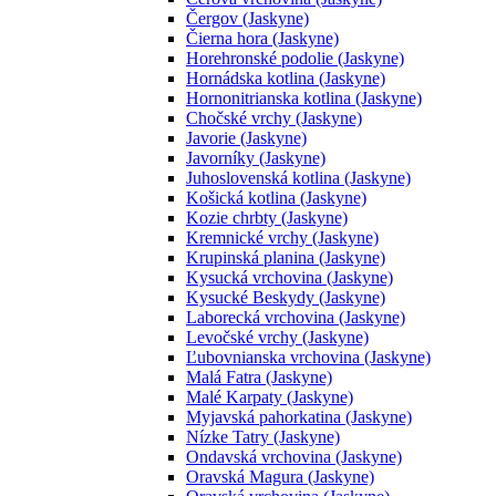
Čergov (Jaskyne)
Čierna hora (Jaskyne)
Horehronské podolie (Jaskyne)
Hornádska kotlina (Jaskyne)
Hornonitrianska kotlina (Jaskyne)
Chočské vrchy (Jaskyne)
Javorie (Jaskyne)
Javorníky (Jaskyne)
Juhoslovenská kotlina (Jaskyne)
Košická kotlina (Jaskyne)
Kozie chrbty (Jaskyne)
Kremnické vrchy (Jaskyne)
Krupinská planina (Jaskyne)
Kysucká vrchovina (Jaskyne)
Kysucké Beskydy (Jaskyne)
Laborecká vrchovina (Jaskyne)
Levočské vrchy (Jaskyne)
Ľubovnianska vrchovina (Jaskyne)
Malá Fatra (Jaskyne)
Malé Karpaty (Jaskyne)
Myjavská pahorkatina (Jaskyne)
Nízke Tatry (Jaskyne)
Ondavská vrchovina (Jaskyne)
Oravská Magura (Jaskyne)