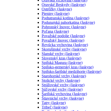
Oravská vrchovina (Jaskyne)
Oravské Beskydy (Jaskyne)
Ostrôžky (Jaskyne)
Pieniny (Jaskyne)
Podtatranská kotlina (Jaskyne)
Podunajská pahorkatina (Jaskyne)
Pohronský Inovec (Jaskyne)
Poľana (Jaskyne)
Považské podolie (Jaskyne)
Považský Inovec (Jaskyne)
Revúcka vrchovina (Jaskyne)
Skorušinské vrchy (Jaskyne)
Slanské vrchy (Jaskyne)
Slovenský kras (Jaskyne)
Spišská Magura (Jaskyne)
Spišsko-gemerský kras (Jaskyne)
Spišsko-šarišské medzihorie (Jaskyne)
Starohorské vrchy (Jaskyne)
Stolické vrchy (Jaskyne)
Strážovské vrchy (Jaskyne)
Súľovské vrchy (Jaskyne)
Šarišská vrchovina (Jaskyne)
Štiavnické vrchy (Jaskyne)
Tatry (Jaskyne)
Tribeč (Jaskyne)