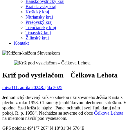
Banskobystrický kraj
Bratislavský kraj
Košický kraj
Nitriansky kraj
Prešovský kraj
Trenčiansky kraj
Trnavský kraj
Žilinský kraj
Kontakt
Kríž pod vysielačom – Čelkova Lehota
miva1
11. apríla 2024
8. júla 2025
Jednoduchý drevený kríž so siluetou ukrižovaného Ježiša Krista z
plechu z roku 1958. Chránený je oblúkovou plechovou strieškou. V
spodnej časti kríža je nápis: „Pane, ochraňuj svoj ľud, daruj nám
pokoj. R. p. 1958“. Nachádza sa severne od obce
Čelkova Lehota
na miernom návrší pod vysielačom.
GPS poloha: 49°1’7.267″N 18°31’34.576″E.