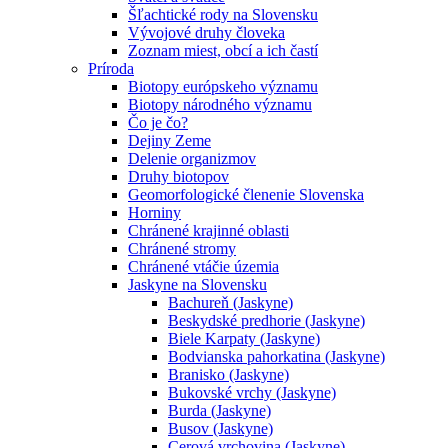
Šľachtické rody na Slovensku
Vývojové druhy človeka
Zoznam miest, obcí a ich častí
Príroda
Biotopy európskeho významu
Biotopy národného významu
Čo je čo?
Dejiny Zeme
Delenie organizmov
Druhy biotopov
Geomorfologické členenie Slovenska
Horniny
Chránené krajinné oblasti
Chránené stromy
Chránené vtáčie územia
Jaskyne na Slovensku
Bachureň (Jaskyne)
Beskydské predhorie (Jaskyne)
Biele Karpaty (Jaskyne)
Bodvianska pahorkatina (Jaskyne)
Branisko (Jaskyne)
Bukovské vrchy (Jaskyne)
Burda (Jaskyne)
Busov (Jaskyne)
Cerová vrchovina (Jaskyne)