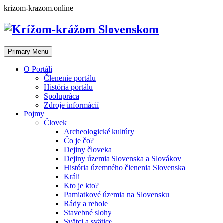
Skip
krizom-krazom.online
to
content
Primary Menu
O Portáli
Členenie portálu
História portálu
Spolupráca
Zdroje informácií
Pojmy
Človek
Archeologické kultúry
Čo je čo?
Dejiny človeka
Dejiny územia Slovenska a Slovákov
História územného členenia Slovenska
Králi
Kto je kto?
Pamiatkové územia na Slovensku
Rády a rehole
Stavebné slohy
Svätci a svätice