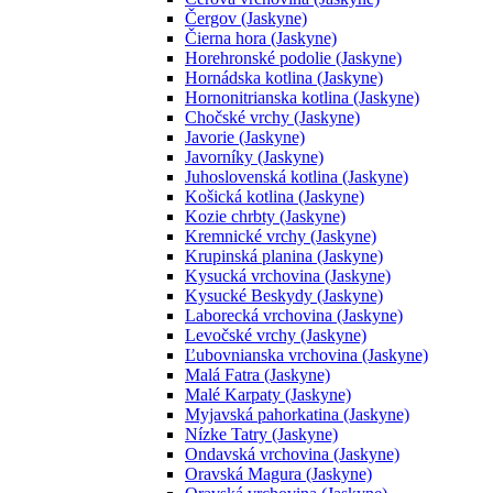
Čergov (Jaskyne)
Čierna hora (Jaskyne)
Horehronské podolie (Jaskyne)
Hornádska kotlina (Jaskyne)
Hornonitrianska kotlina (Jaskyne)
Chočské vrchy (Jaskyne)
Javorie (Jaskyne)
Javorníky (Jaskyne)
Juhoslovenská kotlina (Jaskyne)
Košická kotlina (Jaskyne)
Kozie chrbty (Jaskyne)
Kremnické vrchy (Jaskyne)
Krupinská planina (Jaskyne)
Kysucká vrchovina (Jaskyne)
Kysucké Beskydy (Jaskyne)
Laborecká vrchovina (Jaskyne)
Levočské vrchy (Jaskyne)
Ľubovnianska vrchovina (Jaskyne)
Malá Fatra (Jaskyne)
Malé Karpaty (Jaskyne)
Myjavská pahorkatina (Jaskyne)
Nízke Tatry (Jaskyne)
Ondavská vrchovina (Jaskyne)
Oravská Magura (Jaskyne)