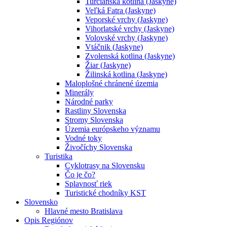
Turčianska kotlina (Jaskyne)
Veľká Fatra (Jaskyne)
Veporské vrchy (Jaskyne)
Vihorlatské vrchy (Jaskyne)
Volovské vrchy (Jaskyne)
Vtáčnik (Jaskyne)
Zvolenská kotlina (Jaskyne)
Žiar (Jaskyne)
Žilinská kotlina (Jaskyne)
Maloplošné chránené územia
Minerály
Národné parky
Rastliny Slovenska
Stromy Slovenska
Územia európskeho významu
Vodné toky
Živočíchy Slovenska
Turistika
Cyklotrasy na Slovensku
Čo je čo?
Splavnosť riek
Turistické chodníky KST
Slovensko
Hlavné mesto Bratislava
Opis Regiónov