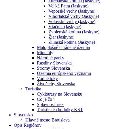
Turčianska kotlina (Jaskyne)
Veľká Fatra (Jaskyne)
Veporské vrchy (Jaskyne)
Vihorlatské vrchy (Jaskyne)
Volovské vrchy (Jaskyne)
Vtáčnik (Jaskyne)
Zvolenská kotlina (Jaskyne)
Žiar (Jaskyne)
Žilinská kotlina (Jaskyne)
Maloplošné chránené územia
Minerály
Národné parky
Rastliny Slovenska
Stromy Slovenska
Územia európskeho významu
Vodné toky
Živočíchy Slovenska
Turistika
Cyklotrasy na Slovensku
Čo je čo?
Splavnosť riek
Turistické chodníky KST
Slovensko
Hlavné mesto Bratislava
Opis Regiónov