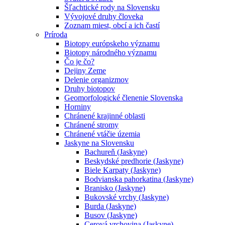
Šľachtické rody na Slovensku
Vývojové druhy človeka
Zoznam miest, obcí a ich častí
Príroda
Biotopy európskeho významu
Biotopy národného významu
Čo je čo?
Dejiny Zeme
Delenie organizmov
Druhy biotopov
Geomorfologické členenie Slovenska
Horniny
Chránené krajinné oblasti
Chránené stromy
Chránené vtáčie územia
Jaskyne na Slovensku
Bachureň (Jaskyne)
Beskydské predhorie (Jaskyne)
Biele Karpaty (Jaskyne)
Bodvianska pahorkatina (Jaskyne)
Branisko (Jaskyne)
Bukovské vrchy (Jaskyne)
Burda (Jaskyne)
Busov (Jaskyne)
Cerová vrchovina (Jaskyne)