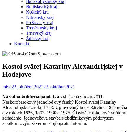
Banskobystrický kraj
Bratislavský kraj
Košický kraj
Nitriansky kraj
Prešovský kraj
Trenčiansky kraj
Trnavský kraj
Žilinský kraj
Kontakt
Kostol svätej Kataríny Alexandrijskej v
Hodejove
miva
22. októbra 2021
22. októbra 2021
Národná kultúrna pamiatka
vyhlásená v roku 2011.
Neskorobarokový jednoloďový farský Kostol svätej Kataríny
Alexandrijskej z roku 1753. Upravovaný bol v 3.tretine 18.storočia
a v rokoch 1826, 1893, 1930 a 1975. Čiastočne rokokové vnútorné
zariadenie. Jednovežová stavba s obdĺžnikovým pôdorysom
s polkruhovým záverom stojí oproti cintorínu.