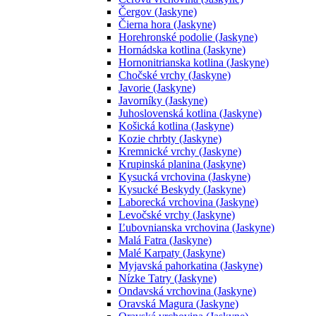
Čergov (Jaskyne)
Čierna hora (Jaskyne)
Horehronské podolie (Jaskyne)
Hornádska kotlina (Jaskyne)
Hornonitrianska kotlina (Jaskyne)
Chočské vrchy (Jaskyne)
Javorie (Jaskyne)
Javorníky (Jaskyne)
Juhoslovenská kotlina (Jaskyne)
Košická kotlina (Jaskyne)
Kozie chrbty (Jaskyne)
Kremnické vrchy (Jaskyne)
Krupinská planina (Jaskyne)
Kysucká vrchovina (Jaskyne)
Kysucké Beskydy (Jaskyne)
Laborecká vrchovina (Jaskyne)
Levočské vrchy (Jaskyne)
Ľubovnianska vrchovina (Jaskyne)
Malá Fatra (Jaskyne)
Malé Karpaty (Jaskyne)
Myjavská pahorkatina (Jaskyne)
Nízke Tatry (Jaskyne)
Ondavská vrchovina (Jaskyne)
Oravská Magura (Jaskyne)