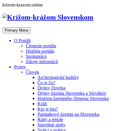
Skip
krizom-krazom.online
to
content
Primary Menu
O Portáli
Členenie portálu
História portálu
Spolupráca
Zdroje informácií
Pojmy
Človek
Archeologické kultúry
Čo je čo?
Dejiny človeka
Dejiny územia Slovenska a Slovákov
História územného členenia Slovenska
Králi
Kto je kto?
Pamiatkové územia na Slovensku
Rády a rehole
Stavebné slohy
Svätci a svätice