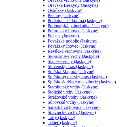
Oravská vrchovina (Jaskyne)
Oravské Beskydy (Jaskyne)
Ostrôžky (Jaskyne)
Pieniny (Jaskyne)
Podtatranská kotlina (Jaskyne)
Podunajská pahorkatina (Jaskyne)
Pohronský Inovec (Jaskyne)
Poľana (Jaskyne)
Považské podolie (Jaskyne)
Považský Inovec (Jaskyne)
Revúcka vrchovina (Jaskyne)
Skorušinské vrchy (Jaskyne)
Slanské vrchy (Jaskyne)
Slovenský kras (Jaskyne)
Spišská Magura (Jaskyne)
Spišsko-gemerský kras (Jaskyne)
Spišsko-šarišské medzihorie (Jaskyne)
Starohorské vrchy (Jaskyne)
Stolické vrchy (Jaskyne)
Strážovské vrchy (Jaskyne)
Súľovské vrchy (Jaskyne)
Šarišská vrchovina (Jaskyne)
Štiavnické vrchy (Jaskyne)
Tatry (Jaskyne)
Tribeč (Jaskyne)