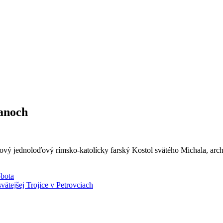
ďanoch
vý jednoloďový rímsko-katolícky farský Kostol svätého Michala, arc
bota
vätejšej Trojice v Petrovciach