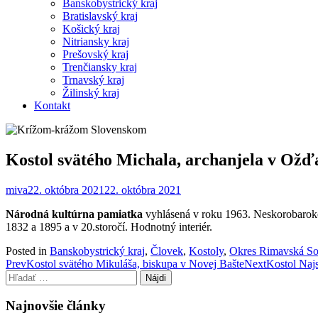
Banskobystrický kraj
Bratislavský kraj
Košický kraj
Nitriansky kraj
Prešovský kraj
Trenčiansky kraj
Trnavský kraj
Žilinský kraj
Kontakt
Kostol svätého Michala, archanjela v Ož
miva
22. októbra 2021
22. októbra 2021
Národná kultúrna pamiatka
vyhlásená v roku 1963. Neskorobaroko
1832 a 1895 a v 20.storočí. Hodnotný interiér.
Posted in
Banskobystrický kraj
,
Človek
,
Kostoly
,
Okres Rimavská So
Post
Prev
Kostol svätého Mikuláša, biskupa v Novej Bašte
Next
Kostol Najs
Hľadať:
navigation
Najnovšie články