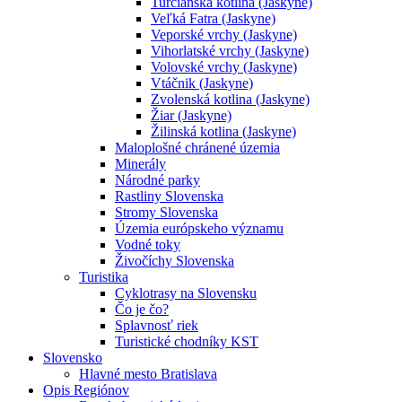
Turčianska kotlina (Jaskyne)
Veľká Fatra (Jaskyne)
Veporské vrchy (Jaskyne)
Vihorlatské vrchy (Jaskyne)
Volovské vrchy (Jaskyne)
Vtáčnik (Jaskyne)
Zvolenská kotlina (Jaskyne)
Žiar (Jaskyne)
Žilinská kotlina (Jaskyne)
Maloplošné chránené územia
Minerály
Národné parky
Rastliny Slovenska
Stromy Slovenska
Územia európskeho významu
Vodné toky
Živočíchy Slovenska
Turistika
Cyklotrasy na Slovensku
Čo je čo?
Splavnosť riek
Turistické chodníky KST
Slovensko
Hlavné mesto Bratislava
Opis Regiónov