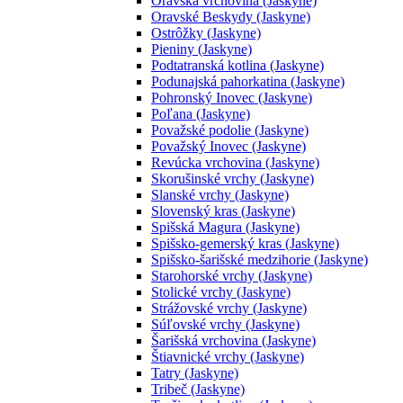
Oravská vrchovina (Jaskyne)
Oravské Beskydy (Jaskyne)
Ostrôžky (Jaskyne)
Pieniny (Jaskyne)
Podtatranská kotlina (Jaskyne)
Podunajská pahorkatina (Jaskyne)
Pohronský Inovec (Jaskyne)
Poľana (Jaskyne)
Považské podolie (Jaskyne)
Považský Inovec (Jaskyne)
Revúcka vrchovina (Jaskyne)
Skorušinské vrchy (Jaskyne)
Slanské vrchy (Jaskyne)
Slovenský kras (Jaskyne)
Spišská Magura (Jaskyne)
Spišsko-gemerský kras (Jaskyne)
Spišsko-šarišské medzihorie (Jaskyne)
Starohorské vrchy (Jaskyne)
Stolické vrchy (Jaskyne)
Strážovské vrchy (Jaskyne)
Súľovské vrchy (Jaskyne)
Šarišská vrchovina (Jaskyne)
Štiavnické vrchy (Jaskyne)
Tatry (Jaskyne)
Tribeč (Jaskyne)