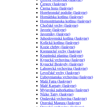
Čergov (Jaskyne)
Čierna hora (Jaskyne)
Horehronské podolie (Jaskyne)
Hornádska kotlina (Jaskyne)
Hornonitrianska kotlina (Jaskyne)
Chočské vrchy (Jaskyne)
Javorie (Jaskyne)
Javorníky (Jaskyne)
Juhoslovenská kotlina (Jaskyne)
Košická kotlina (Jaskyne)
Kozie chrbty (Jaskyne)
Kremnické vrchy (Jaskyne)
Krupinská planina (Jaskyne)
Kysucká vrchovina (Jaskyne)
Kysucké Beskydy (Jaskyne)
Laborecká vrchovina (Jaskyne)
Levočské vrchy (Jaskyne)
Ľubovnianska vrchovina (Jaskyne)
Malá Fatra (Jaskyne)
Malé Karpaty (Jaskyne)
Myjavská pahorkatina (Jaskyne)
Nízke Tatry (Jaskyne)
Ondavská vrchovina (Jaskyne)
Oravská Magura (Jaskyne)