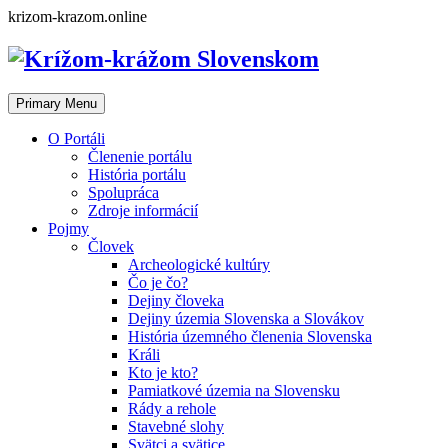
Skip
krizom-krazom.online
to
content
Primary Menu
O Portáli
Členenie portálu
História portálu
Spolupráca
Zdroje informácií
Pojmy
Človek
Archeologické kultúry
Čo je čo?
Dejiny človeka
Dejiny územia Slovenska a Slovákov
História územného členenia Slovenska
Králi
Kto je kto?
Pamiatkové územia na Slovensku
Rády a rehole
Stavebné slohy
Svätci a svätice