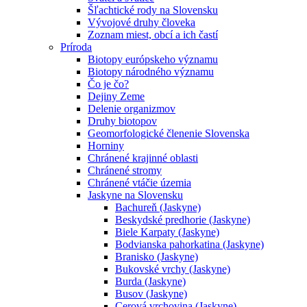
Šľachtické rody na Slovensku
Vývojové druhy človeka
Zoznam miest, obcí a ich častí
Príroda
Biotopy európskeho významu
Biotopy národného významu
Čo je čo?
Dejiny Zeme
Delenie organizmov
Druhy biotopov
Geomorfologické členenie Slovenska
Horniny
Chránené krajinné oblasti
Chránené stromy
Chránené vtáčie územia
Jaskyne na Slovensku
Bachureň (Jaskyne)
Beskydské predhorie (Jaskyne)
Biele Karpaty (Jaskyne)
Bodvianska pahorkatina (Jaskyne)
Branisko (Jaskyne)
Bukovské vrchy (Jaskyne)
Burda (Jaskyne)
Busov (Jaskyne)
Cerová vrchovina (Jaskyne)