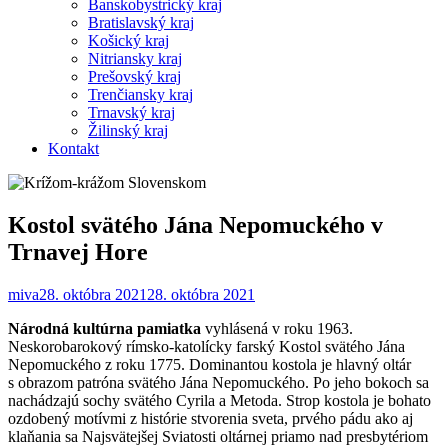
Banskobystrický kraj
Bratislavský kraj
Košický kraj
Nitriansky kraj
Prešovský kraj
Trenčiansky kraj
Trnavský kraj
Žilinský kraj
Kontakt
Kostol svätého Jána Nepomuckého v
Trnavej Hore
miva
28. októbra 2021
28. októbra 2021
Národná kultúrna pamiatka
vyhlásená v roku 1963.
Neskorobarokový rímsko-katolícky farský Kostol svätého Jána
Nepomuckého z roku 1775. Dominantou kostola je hlavný oltár
s obrazom patróna svätého Jána Nepomuckého. Po jeho bokoch sa
nachádzajú sochy svätého Cyrila a Metoda. Strop kostola je bohato
ozdobený motívmi z histórie stvorenia sveta, prvého pádu ako aj
klaňania sa Najsvätejšej Sviatosti oltárnej priamo nad presbytériom