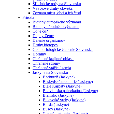
Šľachtické rody na Slovensku
Vývojové druhy človeka
Zoznam miest, obcí a ich častí
Príroda
Biotopy európskeho významu
Biotopy národného významu
Čo je čo?
Dejiny Zeme
Delenie organizmov
Druhy biotopov
Geomorfologické členenie Slovenska
Horniny
Chránené krajinné oblasti
Chránené stromy
Chránené vtáčie územia
Jaskyne na Slovensku
Bachureň (Jaskyne)
Beskydské predhorie (Jaskyne)
Biele Karpaty (Jaskyne)
Bodvianska pahorkatina (Jaskyne)
Branisko (Jaskyne)
Bukovské vrchy (Jaskyne)
Burda (Jaskyne)
Busov (Jaskyne)
Cerová vrchovina (Jaskyne)