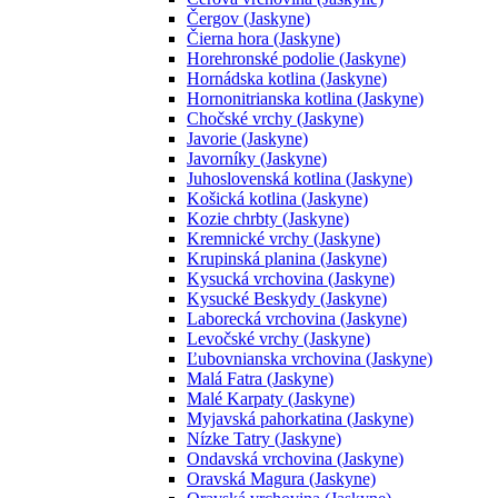
Čergov (Jaskyne)
Čierna hora (Jaskyne)
Horehronské podolie (Jaskyne)
Hornádska kotlina (Jaskyne)
Hornonitrianska kotlina (Jaskyne)
Chočské vrchy (Jaskyne)
Javorie (Jaskyne)
Javorníky (Jaskyne)
Juhoslovenská kotlina (Jaskyne)
Košická kotlina (Jaskyne)
Kozie chrbty (Jaskyne)
Kremnické vrchy (Jaskyne)
Krupinská planina (Jaskyne)
Kysucká vrchovina (Jaskyne)
Kysucké Beskydy (Jaskyne)
Laborecká vrchovina (Jaskyne)
Levočské vrchy (Jaskyne)
Ľubovnianska vrchovina (Jaskyne)
Malá Fatra (Jaskyne)
Malé Karpaty (Jaskyne)
Myjavská pahorkatina (Jaskyne)
Nízke Tatry (Jaskyne)
Ondavská vrchovina (Jaskyne)
Oravská Magura (Jaskyne)