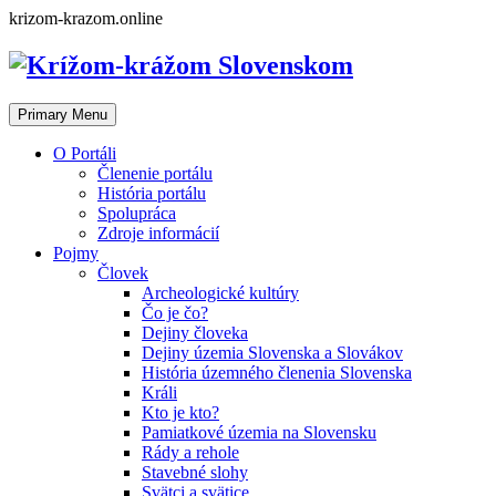
Skip
krizom-krazom.online
to
content
Primary Menu
O Portáli
Členenie portálu
História portálu
Spolupráca
Zdroje informácií
Pojmy
Človek
Archeologické kultúry
Čo je čo?
Dejiny človeka
Dejiny územia Slovenska a Slovákov
História územného členenia Slovenska
Králi
Kto je kto?
Pamiatkové územia na Slovensku
Rády a rehole
Stavebné slohy
Svätci a svätice