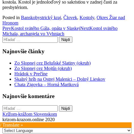
kostola. Kostol je jednoloďový so sakristiou v zadnej časti za
presbytériom.
Posted in
Banskobystrický kraj
,
Človek
,
Kostoly
,
Okres Žiar nad
Hronom
Post
Prev
Kostol svätého Gála, opáta v Slaskej
Next
Kostol svätého
Michala, archanjela vo Vyhniach
navigation
Hľadať:
Najnovšie články
Zo Slopnej cez Belušské Slatiny (okruh)
Zo Slopnej cez Mojtín (okruh)
Hrádok v Prečíne
Skalný hríb na Ostrej Malenici – Dolný Lieskov
Chata Zigovka – Horná Mariková
Najnovšie komentáre
Hľadať:
Krížom-krážom Slovenskom
krizom-krazom.online 2020
/ Translate »