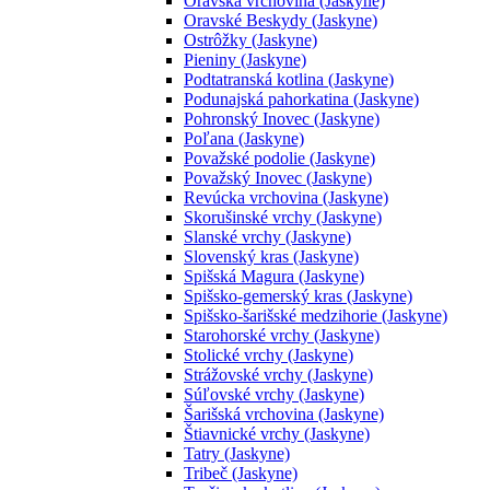
Oravská vrchovina (Jaskyne)
Oravské Beskydy (Jaskyne)
Ostrôžky (Jaskyne)
Pieniny (Jaskyne)
Podtatranská kotlina (Jaskyne)
Podunajská pahorkatina (Jaskyne)
Pohronský Inovec (Jaskyne)
Poľana (Jaskyne)
Považské podolie (Jaskyne)
Považský Inovec (Jaskyne)
Revúcka vrchovina (Jaskyne)
Skorušinské vrchy (Jaskyne)
Slanské vrchy (Jaskyne)
Slovenský kras (Jaskyne)
Spišská Magura (Jaskyne)
Spišsko-gemerský kras (Jaskyne)
Spišsko-šarišské medzihorie (Jaskyne)
Starohorské vrchy (Jaskyne)
Stolické vrchy (Jaskyne)
Strážovské vrchy (Jaskyne)
Súľovské vrchy (Jaskyne)
Šarišská vrchovina (Jaskyne)
Štiavnické vrchy (Jaskyne)
Tatry (Jaskyne)
Tribeč (Jaskyne)