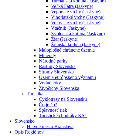
Turčianska kotlina (Jaskyne)
Veľká Fatra (Jaskyne)
Veporské vrchy (Jaskyne)
Vihorlatské vrchy (Jaskyne)
Volovské vrchy (Jaskyne)
Vtáčnik (Jaskyne)
Zvolenská kotlina (Jaskyne)
Žiar (Jaskyne)
Žilinská kotlina (Jaskyne)
Maloplošné chránené územia
Minerály
Národné parky
Rastliny Slovenska
Stromy Slovenska
Územia európskeho významu
Vodné toky
Živočíchy Slovenska
Turistika
Cyklotrasy na Slovensku
Čo je čo?
Splavnosť riek
Turistické chodníky KST
Slovensko
Hlavné mesto Bratislava
Opis Regiónov