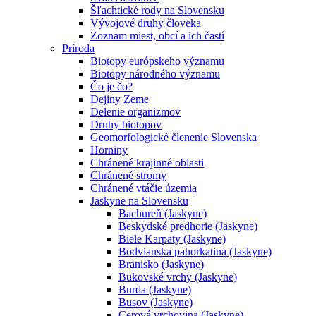
Šľachtické rody na Slovensku
Vývojové druhy človeka
Zoznam miest, obcí a ich častí
Príroda
Biotopy európskeho významu
Biotopy národného významu
Čo je čo?
Dejiny Zeme
Delenie organizmov
Druhy biotopov
Geomorfologické členenie Slovenska
Horniny
Chránené krajinné oblasti
Chránené stromy
Chránené vtáčie územia
Jaskyne na Slovensku
Bachureň (Jaskyne)
Beskydské predhorie (Jaskyne)
Biele Karpaty (Jaskyne)
Bodvianska pahorkatina (Jaskyne)
Branisko (Jaskyne)
Bukovské vrchy (Jaskyne)
Burda (Jaskyne)
Busov (Jaskyne)
Cerová vrchovina (Jaskyne)