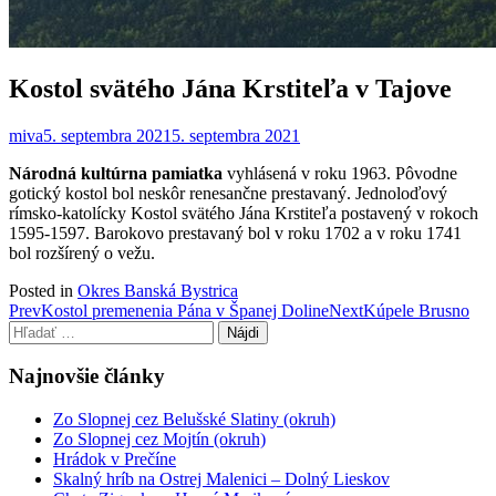
Kostol svätého Jána Krstiteľa v Tajove
miva
5. septembra 2021
5. septembra 2021
Národná kultúrna pamiatka
vyhlásená v roku 1963. Pôvodne
gotický kostol bol neskôr renesančne prestavaný. Jednoloďový
rímsko-katolícky Kostol svätého Jána Krstiteľa postavený v rokoch
1595-1597. Barokovo prestavaný bol v roku 1702 a v roku 1741
bol rozšírený o vežu.
Posted in
Okres Banská Bystrica
Post
Prev
Kostol premenenia Pána v Španej Doline
Next
Kúpele Brusno
Hľadať:
navigation
Najnovšie články
Zo Slopnej cez Belušské Slatiny (okruh)
Zo Slopnej cez Mojtín (okruh)
Hrádok v Prečíne
Skalný hríb na Ostrej Malenici – Dolný Lieskov