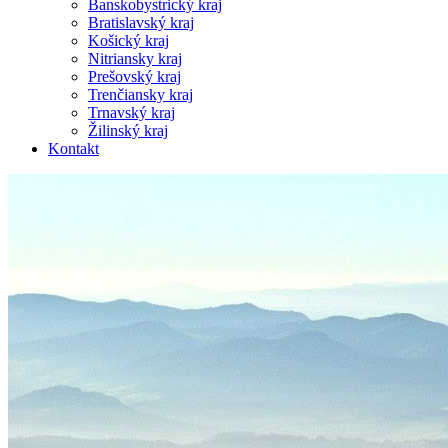
Banskobystrický kraj
Bratislavský kraj
Košický kraj
Nitriansky kraj
Prešovský kraj
Trenčiansky kraj
Trnavský kraj
Žilinský kraj
Kontakt