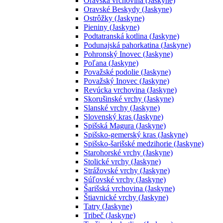
Oravská vrchovina (Jaskyne)
Oravské Beskydy (Jaskyne)
Ostrôžky (Jaskyne)
Pieniny (Jaskyne)
Podtatranská kotlina (Jaskyne)
Podunajská pahorkatina (Jaskyne)
Pohronský Inovec (Jaskyne)
Poľana (Jaskyne)
Považské podolie (Jaskyne)
Považský Inovec (Jaskyne)
Revúcka vrchovina (Jaskyne)
Skorušinské vrchy (Jaskyne)
Slanské vrchy (Jaskyne)
Slovenský kras (Jaskyne)
Spišská Magura (Jaskyne)
Spišsko-gemerský kras (Jaskyne)
Spišsko-šarišské medzihorie (Jaskyne)
Starohorské vrchy (Jaskyne)
Stolické vrchy (Jaskyne)
Strážovské vrchy (Jaskyne)
Súľovské vrchy (Jaskyne)
Šarišská vrchovina (Jaskyne)
Štiavnické vrchy (Jaskyne)
Tatry (Jaskyne)
Tribeč (Jaskyne)