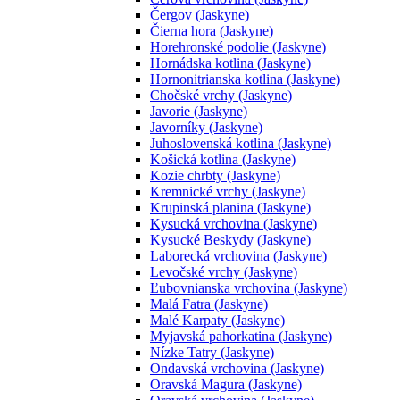
Čergov (Jaskyne)
Čierna hora (Jaskyne)
Horehronské podolie (Jaskyne)
Hornádska kotlina (Jaskyne)
Hornonitrianska kotlina (Jaskyne)
Chočské vrchy (Jaskyne)
Javorie (Jaskyne)
Javorníky (Jaskyne)
Juhoslovenská kotlina (Jaskyne)
Košická kotlina (Jaskyne)
Kozie chrbty (Jaskyne)
Kremnické vrchy (Jaskyne)
Krupinská planina (Jaskyne)
Kysucká vrchovina (Jaskyne)
Kysucké Beskydy (Jaskyne)
Laborecká vrchovina (Jaskyne)
Levočské vrchy (Jaskyne)
Ľubovnianska vrchovina (Jaskyne)
Malá Fatra (Jaskyne)
Malé Karpaty (Jaskyne)
Myjavská pahorkatina (Jaskyne)
Nízke Tatry (Jaskyne)
Ondavská vrchovina (Jaskyne)
Oravská Magura (Jaskyne)