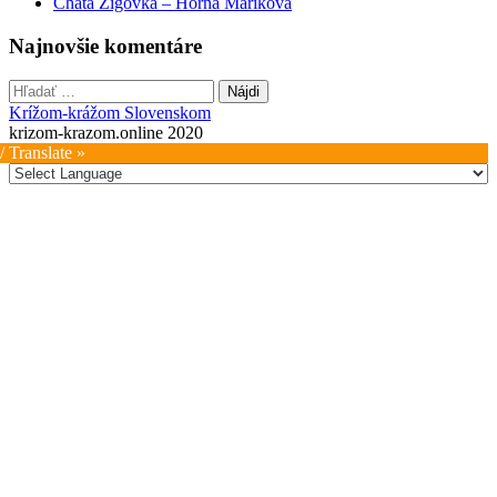
Chata Zigovka – Horná Mariková
Najnovšie komentáre
Hľadať:
Krížom-krážom Slovenskom
krizom-krazom.online 2020
/ Translate »