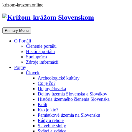
Skip
krizom-krazom.online
to
content
Primary Menu
O Portáli
Členenie portálu
História portálu
Spolupráca
Zdroje informácií
Pojmy
Človek
Archeologické kultúry
Čo je čo?
Dejiny človeka
Dejiny územia Slovenska a Slovákov
História územného členenia Slovenska
Králi
Kto je kto?
Pamiatkové územia na Slovensku
Rády a rehole
Stavebné slohy
Svätci a svätice