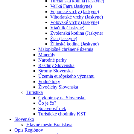
Turčianska kotlina (Jaskyne)
Veľká Fatra (Jaskyne)
Veporské vrchy (Jaskyne)
Vihorlatské vrchy (Jaskyne)
Volovské vrchy (Jaskyne)
Vtáčnik (Jaskyne)
Zvolenská kotlina (Jaskyne)
Žiar (Jaskyne)
Žilinská kotlina (Jaskyne)
Maloplošné chránené územia
Minerály
Národné parky
Rastliny Slovenska
Stromy Slovenska
Územia európskeho významu
Vodné toky
Živočíchy Slovenska
Turistika
Cyklotrasy na Slovensku
Čo je čo?
Splavnosť riek
Turistické chodníky KST
Slovensko
Hlavné mesto Bratislava
Opis Regiónov