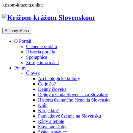
Skip
krizom-krazom.online
to
content
Primary Menu
O Portáli
Členenie portálu
História portálu
Spolupráca
Zdroje informácií
Pojmy
Človek
Archeologické kultúry
Čo je čo?
Dejiny človeka
Dejiny územia Slovenska a Slovákov
História územného členenia Slovenska
Králi
Kto je kto?
Pamiatkové územia na Slovensku
Rády a rehole
Stavebné slohy
Svätci a svätice