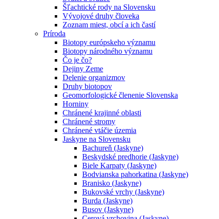
Šľachtické rody na Slovensku
Vývojové druhy človeka
Zoznam miest, obcí a ich častí
Príroda
Biotopy európskeho významu
Biotopy národného významu
Čo je čo?
Dejiny Zeme
Delenie organizmov
Druhy biotopov
Geomorfologické členenie Slovenska
Horniny
Chránené krajinné oblasti
Chránené stromy
Chránené vtáčie územia
Jaskyne na Slovensku
Bachureň (Jaskyne)
Beskydské predhorie (Jaskyne)
Biele Karpaty (Jaskyne)
Bodvianska pahorkatina (Jaskyne)
Branisko (Jaskyne)
Bukovské vrchy (Jaskyne)
Burda (Jaskyne)
Busov (Jaskyne)
Cerová vrchovina (Jaskyne)