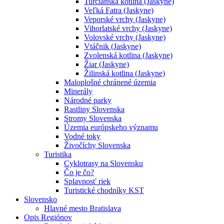
Turčianska kotlina (Jaskyne)
Veľká Fatra (Jaskyne)
Veporské vrchy (Jaskyne)
Vihorlatské vrchy (Jaskyne)
Volovské vrchy (Jaskyne)
Vtáčnik (Jaskyne)
Zvolenská kotlina (Jaskyne)
Žiar (Jaskyne)
Žilinská kotlina (Jaskyne)
Maloplošné chránené územia
Minerály
Národné parky
Rastliny Slovenska
Stromy Slovenska
Územia európskeho významu
Vodné toky
Živočíchy Slovenska
Turistika
Cyklotrasy na Slovensku
Čo je čo?
Splavnosť riek
Turistické chodníky KST
Slovensko
Hlavné mesto Bratislava
Opis Regiónov