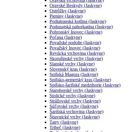
Oravská vrchovina (Jaskyne)
Oravské Beskydy (Jaskyne)
Ostrôžky (Jaskyne)
Pieniny (Jaskyne)
Podtatranská kotlina (Jaskyne)
Podunajská pahorkatina (Jaskyne)
Pohronský Inovec (Jaskyne)
Poľana (Jaskyne)
Považské podolie (Jaskyne)
Považský Inovec (Jaskyne)
Revúcka vrchovina (Jaskyne)
Skorušinské vrchy (Jaskyne)
Slanské vrchy (Jaskyne)
Slovenský kras (Jaskyne)
Spišská Magura (Jaskyne)
Spišsko-gemerský kras (Jaskyne)
Spišsko-šarišské medzihorie (Jaskyne)
Starohorské vrchy (Jaskyne)
Stolické vrchy (Jaskyne)
Strážovské vrchy (Jaskyne)
Súľovské vrchy (Jaskyne)
Šarišská vrchovina (Jaskyne)
Štiavnické vrchy (Jaskyne)
Tatry (Jaskyne)
Tribeč (Jaskyne)