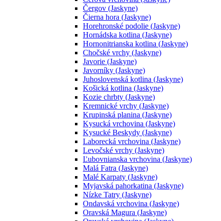
Čergov (Jaskyne)
Čierna hora (Jaskyne)
Horehronské podolie (Jaskyne)
Hornádska kotlina (Jaskyne)
Hornonitrianska kotlina (Jaskyne)
Chočské vrchy (Jaskyne)
Javorie (Jaskyne)
Javorníky (Jaskyne)
Juhoslovenská kotlina (Jaskyne)
Košická kotlina (Jaskyne)
Kozie chrbty (Jaskyne)
Kremnické vrchy (Jaskyne)
Krupinská planina (Jaskyne)
Kysucká vrchovina (Jaskyne)
Kysucké Beskydy (Jaskyne)
Laborecká vrchovina (Jaskyne)
Levočské vrchy (Jaskyne)
Ľubovnianska vrchovina (Jaskyne)
Malá Fatra (Jaskyne)
Malé Karpaty (Jaskyne)
Myjavská pahorkatina (Jaskyne)
Nízke Tatry (Jaskyne)
Ondavská vrchovina (Jaskyne)
Oravská Magura (Jaskyne)