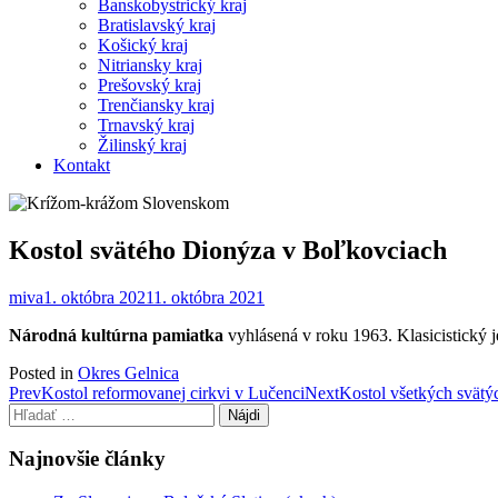
Banskobystrický kraj
Bratislavský kraj
Košický kraj
Nitriansky kraj
Prešovský kraj
Trenčiansky kraj
Trnavský kraj
Žilinský kraj
Kontakt
Kostol svätého Dionýza v Boľkovciach
miva
1. októbra 2021
1. októbra 2021
Národná kultúrna pamiatka
vyhlásená v roku 1963. Klasicistický
Posted in
Okres Gelnica
Post
Prev
Kostol reformovanej cirkvi v Lučenci
Next
Kostol všetkých svätý
Hľadať:
navigation
Najnovšie články