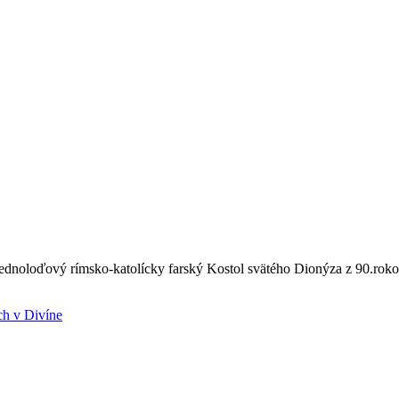
 jednoloďový rímsko-katolícky farský Kostol svätého Dionýza z 90.rok
ch v Divíne