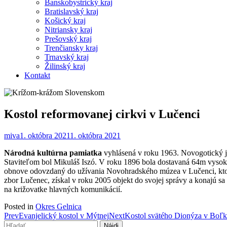
Banskobystrický kraj
Bratislavský kraj
Košický kraj
Nitriansky kraj
Prešovský kraj
Trenčiansky kraj
Trnavský kraj
Žilinský kraj
Kontakt
Kostol reformovanej cirkvi v Lučenci
miva
1. októbra 2021
1. októbra 2021
Národná kultúrna pamiatka
vyhlásená v roku 1963. Novogotický j
Staviteľom bol Mikuláš Iszó. V roku 1896 bola dostavaná 64m vysoká
obnove odovzdaný do užívania Novohradského múzea v Lučenci, ktoré
zbor Lučenec, získal v roku 2005 objekt do svojej správy a konajú s
na križovatke hlavných komunikácií.
Posted in
Okres Gelnica
Post
Prev
Evanjelický kostol v Mýtnej
Next
Kostol svätého Dionýza v Boľ
Hľadať: