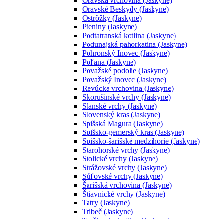
Oravská vrchovina (Jaskyne)
Oravské Beskydy (Jaskyne)
Ostrôžky (Jaskyne)
Pieniny (Jaskyne)
Podtatranská kotlina (Jaskyne)
Podunajská pahorkatina (Jaskyne)
Pohronský Inovec (Jaskyne)
Poľana (Jaskyne)
Považské podolie (Jaskyne)
Považský Inovec (Jaskyne)
Revúcka vrchovina (Jaskyne)
Skorušinské vrchy (Jaskyne)
Slanské vrchy (Jaskyne)
Slovenský kras (Jaskyne)
Spišská Magura (Jaskyne)
Spišsko-gemerský kras (Jaskyne)
Spišsko-šarišské medzihorie (Jaskyne)
Starohorské vrchy (Jaskyne)
Stolické vrchy (Jaskyne)
Strážovské vrchy (Jaskyne)
Súľovské vrchy (Jaskyne)
Šarišská vrchovina (Jaskyne)
Štiavnické vrchy (Jaskyne)
Tatry (Jaskyne)
Tribeč (Jaskyne)