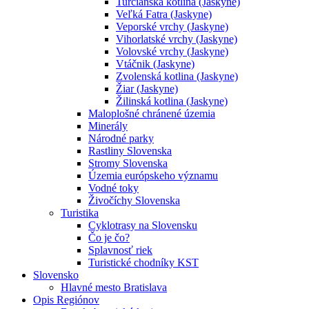
Turčianska kotlina (Jaskyne)
Veľká Fatra (Jaskyne)
Veporské vrchy (Jaskyne)
Vihorlatské vrchy (Jaskyne)
Volovské vrchy (Jaskyne)
Vtáčnik (Jaskyne)
Zvolenská kotlina (Jaskyne)
Žiar (Jaskyne)
Žilinská kotlina (Jaskyne)
Maloplošné chránené územia
Minerály
Národné parky
Rastliny Slovenska
Stromy Slovenska
Územia európskeho významu
Vodné toky
Živočíchy Slovenska
Turistika
Cyklotrasy na Slovensku
Čo je čo?
Splavnosť riek
Turistické chodníky KST
Slovensko
Hlavné mesto Bratislava
Opis Regiónov