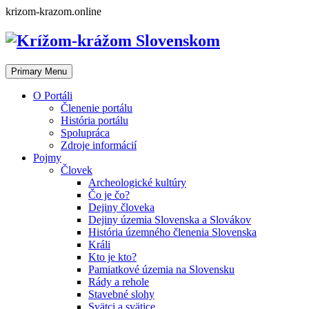
Skip
krizom-krazom.online
to
content
Primary Menu
O Portáli
Členenie portálu
História portálu
Spolupráca
Zdroje informácií
Pojmy
Človek
Archeologické kultúry
Čo je čo?
Dejiny človeka
Dejiny územia Slovenska a Slovákov
História územného členenia Slovenska
Králi
Kto je kto?
Pamiatkové územia na Slovensku
Rády a rehole
Stavebné slohy
Svätci a svätice