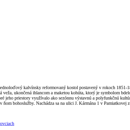
ednoloďový kalvínsky reformovaný kostol postavený v rokoch 1851-185
 veža, ukončená ihlancom a maketou kohúta, ktorý je symbolom bdelost
 jeho priestory využívalo ako sezónnu výstavnú a polyfunkčnú kultú
a v ňom bohoslužby. Nachádza sa na ulici J. Kármána 1 v Pamiatkovej z
kovciach