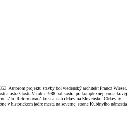
3. Autorom projektu stavby bol viedenský architekt Francz Wieser.
i a ostražitosti. V roku 1988 bol kostol po komplexnej pamiatkovej
rnu sálu. Reformovaná kresťanská cirkev na Slovensku, Cirkevný
óne v historickom jadre mesta na severnej strane Kubínyiho námestia