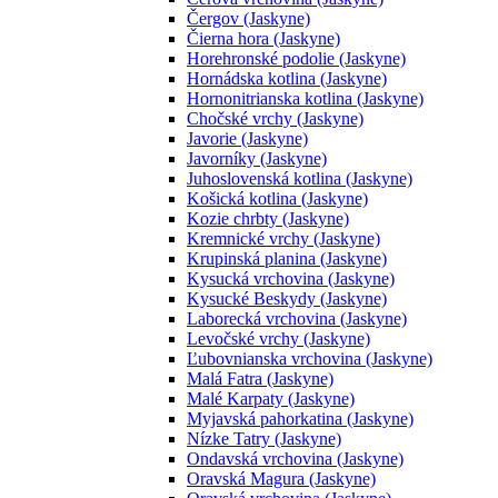
Čergov (Jaskyne)
Čierna hora (Jaskyne)
Horehronské podolie (Jaskyne)
Hornádska kotlina (Jaskyne)
Hornonitrianska kotlina (Jaskyne)
Chočské vrchy (Jaskyne)
Javorie (Jaskyne)
Javorníky (Jaskyne)
Juhoslovenská kotlina (Jaskyne)
Košická kotlina (Jaskyne)
Kozie chrbty (Jaskyne)
Kremnické vrchy (Jaskyne)
Krupinská planina (Jaskyne)
Kysucká vrchovina (Jaskyne)
Kysucké Beskydy (Jaskyne)
Laborecká vrchovina (Jaskyne)
Levočské vrchy (Jaskyne)
Ľubovnianska vrchovina (Jaskyne)
Malá Fatra (Jaskyne)
Malé Karpaty (Jaskyne)
Myjavská pahorkatina (Jaskyne)
Nízke Tatry (Jaskyne)
Ondavská vrchovina (Jaskyne)
Oravská Magura (Jaskyne)