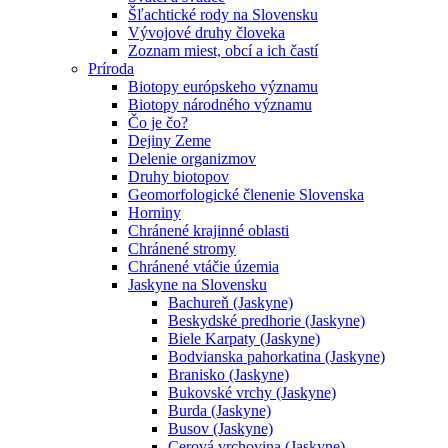
Šľachtické rody na Slovensku
Vývojové druhy človeka
Zoznam miest, obcí a ich častí
Príroda
Biotopy európskeho významu
Biotopy národného významu
Čo je čo?
Dejiny Zeme
Delenie organizmov
Druhy biotopov
Geomorfologické členenie Slovenska
Horniny
Chránené krajinné oblasti
Chránené stromy
Chránené vtáčie územia
Jaskyne na Slovensku
Bachureň (Jaskyne)
Beskydské predhorie (Jaskyne)
Biele Karpaty (Jaskyne)
Bodvianska pahorkatina (Jaskyne)
Branisko (Jaskyne)
Bukovské vrchy (Jaskyne)
Burda (Jaskyne)
Busov (Jaskyne)
Cerová vrchovina (Jaskyne)