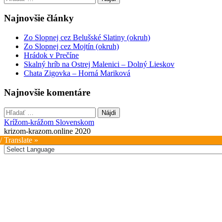
navigation
Najnovšie články
Zo Slopnej cez Belušské Slatiny (okruh)
Zo Slopnej cez Mojtín (okruh)
Hrádok v Prečíne
Skalný hríb na Ostrej Malenici – Dolný Lieskov
Chata Zigovka – Horná Mariková
Najnovšie komentáre
Hľadať:
Krížom-krážom Slovenskom
krizom-krazom.online 2020
/ Translate »