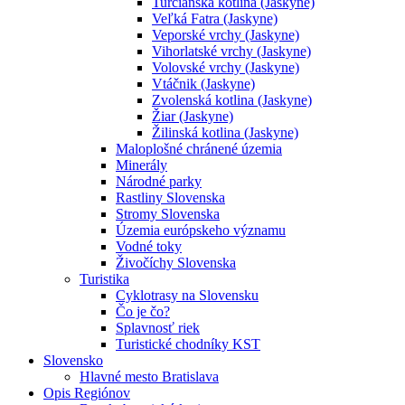
Turčianska kotlina (Jaskyne)
Veľká Fatra (Jaskyne)
Veporské vrchy (Jaskyne)
Vihorlatské vrchy (Jaskyne)
Volovské vrchy (Jaskyne)
Vtáčnik (Jaskyne)
Zvolenská kotlina (Jaskyne)
Žiar (Jaskyne)
Žilinská kotlina (Jaskyne)
Maloplošné chránené územia
Minerály
Národné parky
Rastliny Slovenska
Stromy Slovenska
Územia európskeho významu
Vodné toky
Živočíchy Slovenska
Turistika
Cyklotrasy na Slovensku
Čo je čo?
Splavnosť riek
Turistické chodníky KST
Slovensko
Hlavné mesto Bratislava
Opis Regiónov