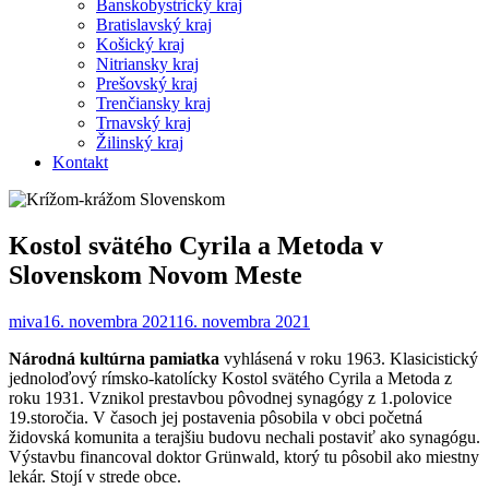
Banskobystrický kraj
Bratislavský kraj
Košický kraj
Nitriansky kraj
Prešovský kraj
Trenčiansky kraj
Trnavský kraj
Žilinský kraj
Kontakt
Kostol svätého Cyrila a Metoda v
Slovenskom Novom Meste
miva
16. novembra 2021
16. novembra 2021
Národná kultúrna pamiatka
vyhlásená v roku 1963. Klasicistický
jednoloďový rímsko-katolícky Kostol svätého Cyrila a Metoda z
roku 1931. Vznikol prestavbou pôvodnej synagógy z 1.polovice
19.storočia. V časoch jej postavenia pôsobila v obci početná
židovská komunita a terajšiu budovu nechali postaviť ako synagógu.
Výstavbu financoval doktor Grünwald, ktorý tu pôsobil ako miestny
lekár. Stojí v strede obce.