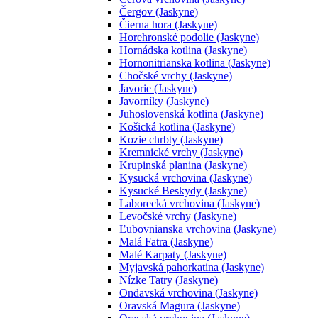
Čergov (Jaskyne)
Čierna hora (Jaskyne)
Horehronské podolie (Jaskyne)
Hornádska kotlina (Jaskyne)
Hornonitrianska kotlina (Jaskyne)
Chočské vrchy (Jaskyne)
Javorie (Jaskyne)
Javorníky (Jaskyne)
Juhoslovenská kotlina (Jaskyne)
Košická kotlina (Jaskyne)
Kozie chrbty (Jaskyne)
Kremnické vrchy (Jaskyne)
Krupinská planina (Jaskyne)
Kysucká vrchovina (Jaskyne)
Kysucké Beskydy (Jaskyne)
Laborecká vrchovina (Jaskyne)
Levočské vrchy (Jaskyne)
Ľubovnianska vrchovina (Jaskyne)
Malá Fatra (Jaskyne)
Malé Karpaty (Jaskyne)
Myjavská pahorkatina (Jaskyne)
Nízke Tatry (Jaskyne)
Ondavská vrchovina (Jaskyne)
Oravská Magura (Jaskyne)