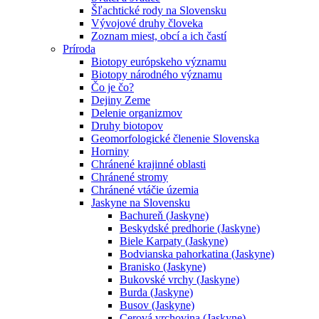
Šľachtické rody na Slovensku
Vývojové druhy človeka
Zoznam miest, obcí a ich častí
Príroda
Biotopy európskeho významu
Biotopy národného významu
Čo je čo?
Dejiny Zeme
Delenie organizmov
Druhy biotopov
Geomorfologické členenie Slovenska
Horniny
Chránené krajinné oblasti
Chránené stromy
Chránené vtáčie územia
Jaskyne na Slovensku
Bachureň (Jaskyne)
Beskydské predhorie (Jaskyne)
Biele Karpaty (Jaskyne)
Bodvianska pahorkatina (Jaskyne)
Branisko (Jaskyne)
Bukovské vrchy (Jaskyne)
Burda (Jaskyne)
Busov (Jaskyne)
Cerová vrchovina (Jaskyne)