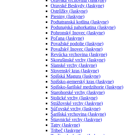
Oravská vrchovina (Jaskyne)
Oravské Beskydy (Jaskyne)
Ostrôžky (Jaskyne)
Pieniny (Jaskyne)
Podtatranská kotlina (Jaskyne)
Podunajská pahorkatina (Jaskyne)
Pohronský Inovec (Jaskyne)
Poľana (Jaskyne)
Považské podolie (Jaskyne)
Považský Inovec (Jaskyne)
Revúcka vrchovina (Jaskyne)
Skorušinské vrchy (Jaskyne)
Slanské vrchy (Jaskyne)
Slovenský kras (Jaskyne)
Spišská Magura (Jaskyne)
Spišsko-gemerský kras (Jaskyne)
Spišsko-šarišské medzihorie (Jaskyne)
Starohorské vrchy (Jaskyne)
Stolické vrchy (Jaskyne)
Strážovské vrchy (Jaskyne)
Súľovské vrchy (Jaskyne)
Šarišská vrchovina (Jaskyne)
Štiavnické vrchy (Jaskyne)
Tatry (Jaskyne)
Tribeč (Jaskyne)