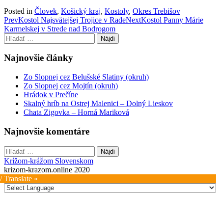
Posted in
Človek
,
Košický kraj
,
Kostoly
,
Okres Trebišov
Post
Prev
Kostol Najsvätejšej Trojice v Rade
Next
Kostol Panny Márie
Karmelskej v Strede nad Bodrogom
navigation
Hľadať:
Najnovšie články
Zo Slopnej cez Belušské Slatiny (okruh)
Zo Slopnej cez Mojtín (okruh)
Hrádok v Prečíne
Skalný hríb na Ostrej Malenici – Dolný Lieskov
Chata Zigovka – Horná Mariková
Najnovšie komentáre
Hľadať:
Krížom-krážom Slovenskom
krizom-krazom.online 2020
/ Translate »