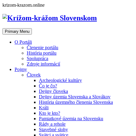
Skip
krizom-krazom.online
to
content
Primary Menu
O Portáli
Členenie portálu
História portálu
Spolupráca
Zdroje informácií
Pojmy
Človek
Archeologické kultúry
Čo je čo?
Dejiny človeka
Dejiny územia Slovenska a Slovákov
História územného členenia Slovenska
Králi
Kto je kto?
Pamiatkové územia na Slovensku
Rády a rehole
Stavebné slohy
Svätci a svätice