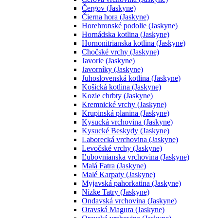
Čergov (Jaskyne)
Čierna hora (Jaskyne)
Horehronské podolie (Jaskyne)
Hornádska kotlina (Jaskyne)
Hornonitrianska kotlina (Jaskyne)
Chočské vrchy (Jaskyne)
Javorie (Jaskyne)
Javorníky (Jaskyne)
Juhoslovenská kotlina (Jaskyne)
Košická kotlina (Jaskyne)
Kozie chrbty (Jaskyne)
Kremnické vrchy (Jaskyne)
Krupinská planina (Jaskyne)
Kysucká vrchovina (Jaskyne)
Kysucké Beskydy (Jaskyne)
Laborecká vrchovina (Jaskyne)
Levočské vrchy (Jaskyne)
Ľubovnianska vrchovina (Jaskyne)
Malá Fatra (Jaskyne)
Malé Karpaty (Jaskyne)
Myjavská pahorkatina (Jaskyne)
Nízke Tatry (Jaskyne)
Ondavská vrchovina (Jaskyne)
Oravská Magura (Jaskyne)