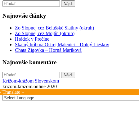
Hľadať:
navigation
Najnovšie články
Zo Slopnej cez Belušské Slatiny (okruh)
Zo Slopnej cez Mojtín (okruh)
Hrádok v Prečíne
Skalný hríb na Ostrej Malenici – Dolný Lieskov
Chata Zigovka – Horná Mariková
Najnovšie komentáre
Hľadať:
Krížom-krážom Slovenskom
krizom-krazom.online 2020
/ Translate »