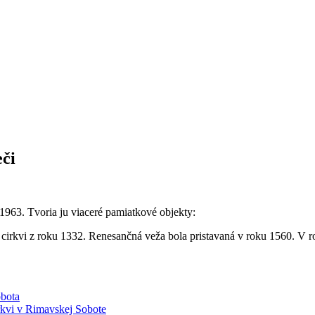
eči
1963. Tvoria ju viaceré pamiatkové objekty:
cirkvi z roku 1332. Renesančná veža bola pristavaná v roku 1560. V r
bota
rkvi v Rimavskej Sobote