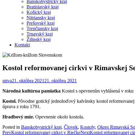
Banskobystrický kraj
Bratislavský kraj
Košický kraj
Nitriansky kraj
Prešovský kraj
Trenčiansky kraj
Trnavský kraj
Žilinský kraj
Kontakt
Kostol reformovanej cirkvi v Rimavskej S
miva
21. októbra 2021
21. októbra 2021
Národná kultúrna pamiatka
Kostol s opevnením vyhlásená v roku 
Kostol.
Pôvodne gotický jednoloďový kalvínsky kostol reformovanej 
úprava z roku 1791.
Hradbový múr.
Opevnenie okolo kostola.
Posted in
Banskobystrický kraj
,
Človek
,
Kostoly
,
Okres Rimavská So
Post
Prev
Kostol reformovanej cirkvi v Riečke
Next
Kostol reformovanej ci