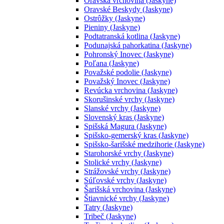
Oravská vrchovina (Jaskyne)
Oravské Beskydy (Jaskyne)
Ostrôžky (Jaskyne)
Pieniny (Jaskyne)
Podtatranská kotlina (Jaskyne)
Podunajská pahorkatina (Jaskyne)
Pohronský Inovec (Jaskyne)
Poľana (Jaskyne)
Považské podolie (Jaskyne)
Považský Inovec (Jaskyne)
Revúcka vrchovina (Jaskyne)
Skorušinské vrchy (Jaskyne)
Slanské vrchy (Jaskyne)
Slovenský kras (Jaskyne)
Spišská Magura (Jaskyne)
Spišsko-gemerský kras (Jaskyne)
Spišsko-šarišské medzihorie (Jaskyne)
Starohorské vrchy (Jaskyne)
Stolické vrchy (Jaskyne)
Strážovské vrchy (Jaskyne)
Súľovské vrchy (Jaskyne)
Šarišská vrchovina (Jaskyne)
Štiavnické vrchy (Jaskyne)
Tatry (Jaskyne)
Tribeč (Jaskyne)