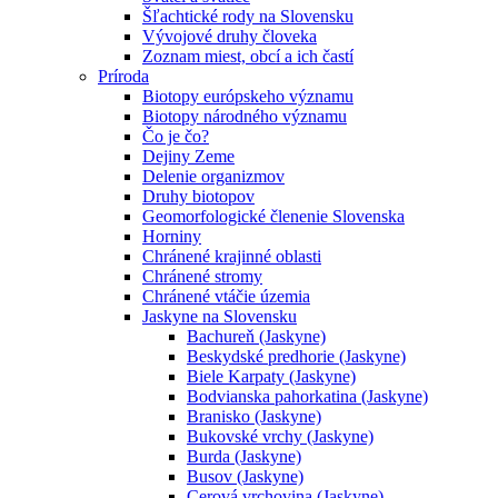
Šľachtické rody na Slovensku
Vývojové druhy človeka
Zoznam miest, obcí a ich častí
Príroda
Biotopy európskeho významu
Biotopy národného významu
Čo je čo?
Dejiny Zeme
Delenie organizmov
Druhy biotopov
Geomorfologické členenie Slovenska
Horniny
Chránené krajinné oblasti
Chránené stromy
Chránené vtáčie územia
Jaskyne na Slovensku
Bachureň (Jaskyne)
Beskydské predhorie (Jaskyne)
Biele Karpaty (Jaskyne)
Bodvianska pahorkatina (Jaskyne)
Branisko (Jaskyne)
Bukovské vrchy (Jaskyne)
Burda (Jaskyne)
Busov (Jaskyne)
Cerová vrchovina (Jaskyne)