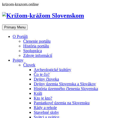
Skip
krizom-krazom.online
to
content
Primary Menu
O Portáli
Členenie portálu
História portálu
Spolupráca
Zdroje informácií
Pojmy
Človek
Archeologické kultúry
Čo je čo?
Dejiny človeka
Dejiny územia Slovenska a Slovákov
História územného členenia Slovenska
Králi
Kto je kto?
Pamiatkové územia na Slovensku
Rády a rehole
Stavebné slohy
Svätci a svätice