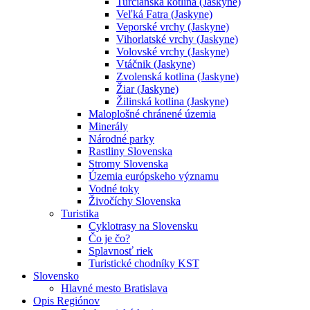
Turčianska kotlina (Jaskyne)
Veľká Fatra (Jaskyne)
Veporské vrchy (Jaskyne)
Vihorlatské vrchy (Jaskyne)
Volovské vrchy (Jaskyne)
Vtáčnik (Jaskyne)
Zvolenská kotlina (Jaskyne)
Žiar (Jaskyne)
Žilinská kotlina (Jaskyne)
Maloplošné chránené územia
Minerály
Národné parky
Rastliny Slovenska
Stromy Slovenska
Územia európskeho významu
Vodné toky
Živočíchy Slovenska
Turistika
Cyklotrasy na Slovensku
Čo je čo?
Splavnosť riek
Turistické chodníky KST
Slovensko
Hlavné mesto Bratislava
Opis Regiónov