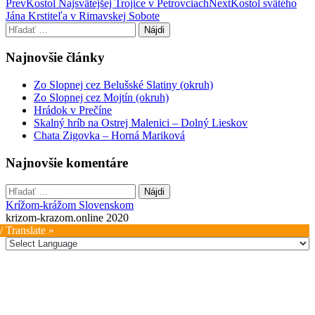
Post
Prev
Kostol Najsvätejšej Trojice v Petrovciach
Next
Kostol svätého
Jána Krstiteľa v Rimavskej Sobote
navigation
Hľadať:
Najnovšie články
Zo Slopnej cez Belušské Slatiny (okruh)
Zo Slopnej cez Mojtín (okruh)
Hrádok v Prečíne
Skalný hríb na Ostrej Malenici – Dolný Lieskov
Chata Zigovka – Horná Mariková
Najnovšie komentáre
Hľadať:
Krížom-krážom Slovenskom
krizom-krazom.online 2020
/ Translate »