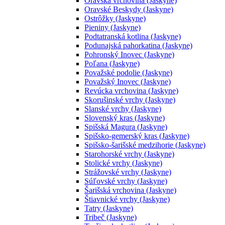
Oravská vrchovina (Jaskyne)
Oravské Beskydy (Jaskyne)
Ostrôžky (Jaskyne)
Pieniny (Jaskyne)
Podtatranská kotlina (Jaskyne)
Podunajská pahorkatina (Jaskyne)
Pohronský Inovec (Jaskyne)
Poľana (Jaskyne)
Považské podolie (Jaskyne)
Považský Inovec (Jaskyne)
Revúcka vrchovina (Jaskyne)
Skorušinské vrchy (Jaskyne)
Slanské vrchy (Jaskyne)
Slovenský kras (Jaskyne)
Spišská Magura (Jaskyne)
Spišsko-gemerský kras (Jaskyne)
Spišsko-šarišské medzihorie (Jaskyne)
Starohorské vrchy (Jaskyne)
Stolické vrchy (Jaskyne)
Strážovské vrchy (Jaskyne)
Súľovské vrchy (Jaskyne)
Šarišská vrchovina (Jaskyne)
Štiavnické vrchy (Jaskyne)
Tatry (Jaskyne)
Tribeč (Jaskyne)