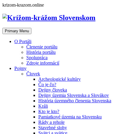
Skip
krizom-krazom.online
to
content
Primary Menu
O Portáli
Členenie portálu
História portálu
Spolupráca
Zdroje informácií
Pojmy
Človek
Archeologické kultúry
Čo je čo?
Dejiny človeka
Dejiny územia Slovenska a Slovákov
História územného členenia Slovenska
Králi
Kto je kto?
Pamiatkové územia na Slovensku
Rády a rehole
Stavebné slohy
Svätci a svätice