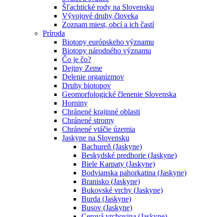
Šľachtické rody na Slovensku
Vývojové druhy človeka
Zoznam miest, obcí a ich častí
Príroda
Biotopy európskeho významu
Biotopy národného významu
Čo je čo?
Dejiny Zeme
Delenie organizmov
Druhy biotopov
Geomorfologické členenie Slovenska
Horniny
Chránené krajinné oblasti
Chránené stromy
Chránené vtáčie územia
Jaskyne na Slovensku
Bachureň (Jaskyne)
Beskydské predhorie (Jaskyne)
Biele Karpaty (Jaskyne)
Bodvianska pahorkatina (Jaskyne)
Branisko (Jaskyne)
Bukovské vrchy (Jaskyne)
Burda (Jaskyne)
Busov (Jaskyne)
Cerová vrchovina (Jaskyne)