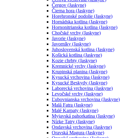
Čergov (Jaskyne)
Čierna hora (Jaskyne)
Horehronské podolie (Jaskyne)
Hornádska kotlina (Jaskyne)
Hornonitrianska kotlina (Jaskyne)
Chočské vrchy (Jaskyne)
Javorie (Jaskyne)
Javorníky (Jaskyne)
Juhoslovenská kotlina (Jaskyne)
Košická kotlina (Jaskyne)
Kozie chrbty (Jaskyne)
Kremnické vrchy (Jaskyne)
Krupinská planina (Jaskyne)
Kysucká vrchovina (Jaskyne)
Kysucké Beskydy (Jaskyne)
Laborecká vrchovina (Jaskyne)
Levočské vrchy (Jaskyne)
Ľubovnianska vrchovina (Jaskyne)
Malá Fatra (Jaskyne)
Malé Karpaty (Jaskyne)
Myjavská pahorkatina (Jaskyne)
Nízke Tatry (Jaskyne)
Ondavská vrchovina (Jaskyne)
Oravská Magura (Jaskyne)