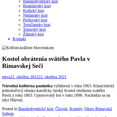
Banskobystrický kraj
Bratislavský kraj
Košický kraj
Nitriansky kraj
Prešovský kraj
Trenčiansky kraj
Trnavský kraj
Žilinský kraj
Kontakt
Kostol obrátenia svätého Pavla v
Rimavskej Seči
miva
22. októbra 2021
22. októbra 2021
Národná kultúrna pamiatka
vyhlásená v roku 1963. Klasicistický
jednoloďový rímsko-katolícky farský Kostol obrátenia svätého
Pavla z roku 1803. Upravovaný bol v roku 1896. Nachádza sa na
ulici Hlavná.
Posted in
Banskobystrický kraj
,
Človek
,
Kostoly
,
Okres Rimavská
Sobota