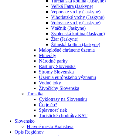
Turčianska kotlina (Jaskyne)
Veľká Fatra (Jaskyne)
Veporské vrchy (Jaskyne)
Vihorlatské vrchy (Jaskyne)
Volovské vrchy (Jaskyne)
Vtáčnik (Jaskyne)
Zvolenská kotlina (Jaskyne)
Žiar (Jaskyne)
Žilinská kotlina (Jaskyne)
Maloplošné chránené územia
Minerály
Národné parky
Rastliny Slovenska
Stromy Slovenska
Územia európskeho významu
Vodné toky
Živočíchy Slovenska
Turistika
Cyklotrasy na Slovensku
Čo je čo?
Splavnosť riek
Turistické chodníky KST
Slovensko
Hlavné mesto Bratislava
Opis Regiónov