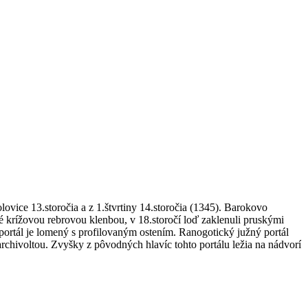
vice 13.storočia a z 1.štvrtiny 14.storočia (1345). Barokovo
 krížovou rebrovou klenbou, v 18.storočí loď zaklenuli pruskými
ortál je lomený s profilovaným ostením. Ranogotický južný portál
rchivoltou. Zvyšky z pôvodných hlavíc tohto portálu ležia na nádvorí