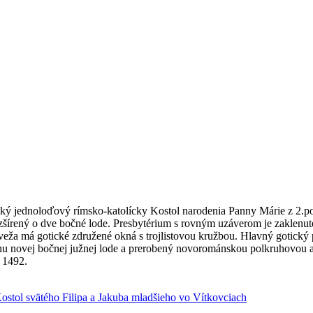
ý jednoloďový rímsko-katolícky Kostol narodenia Panny Márie z 2.polo
zšírený o dve bočné lode. Presbytérium s rovným uzáverom je zaklenuté
eža má gotické združené okná s trojlistovou kružbou. Hlavný gotický p
anu novej bočnej južnej lode a prerobený novorománskou polkruhovou a
 1492.
ostol svätého Filipa a Jakuba mladšieho vo Vítkovciach