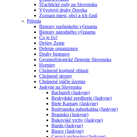
Šľachtické rody na Slovensku
Vývojové druhy človeka
Zoznam miest, obcí a ich častí
Príroda
Biotopy európskeho významu
Biotopy národného významu
Čo je čo?
Dejiny Zeme
Delenie organizmov
Druhy biotopov
Geomorfologické členenie Slovenska
Horniny
Chránené krajinné oblasti
Chránené stromy
Chránené vtáčie územia
Jaskyne na Slovensku
Bachureň (Jaskyne)
Beskydské predhorie (Jaskyne)
Biele Karpaty (Jaskyne)
Bodvianska pahorkatina (Jaskyne)
Branisko (Jaskyne)
Bukovské vrchy (Jaskyne)
Burda (Jaskyne)
Busov (Jaskyne)
Cerová vrchovina (Jaskyne)