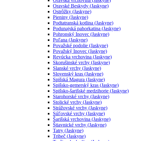
Oravská vrchovina (Jaskyne)
Oravské Beskydy (Jaskyne)
Ostrôžky (Jaskyne)
Pieniny (Jaskyne)
Podtatranská kotlina (Jaskyne)
Podunajská pahorkatina (Jaskyne)
Pohronský Inovec (Jaskyne)
Poľana (Jaskyne)
Považské podolie (Jaskyne)
Považský Inovec (Jaskyne)
Revúcka vrchovina (Jaskyne)
Skorušinské vrchy (Jaskyne)
Slanské vrchy (Jaskyne)
Slovenský kras (Jaskyne)
Spišská Magura (Jaskyne)
Spišsko-gemerský kras (Jaskyne)
Spišsko-šarišské medzihorie (Jaskyne)
Starohorské vrchy (Jaskyne)
Stolické vrchy (Jaskyne)
Strážovské vrchy (Jaskyne)
Súľovské vrchy (Jaskyne)
Šarišská vrchovina (Jaskyne)
Štiavnické vrchy (Jaskyne)
Tatry (Jaskyne)
Tribeč (Jaskyne)