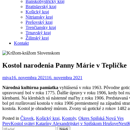
Banskobystrický kraj
Bratislavský kraj
Košický kraj
Nitriansky kraj
Prešovský kraj
Trenčiansky kraj
Trnavský kraj
Žilinský kraj
Kontakt
Kostol narodenia Panny Márie v Tepličke
miva
16. novembra 2021
16. novembra 2021
Národná kultúrna pamiatka
vyhlásená v roku 1963. Pôvodne gotick
upravovaný bol v roku 1775. Ďalšie úpravy v roku 1906, kedy bol ro
klenbami. Na klenbách sú nástenné maľby z roku 1906. Predstavaná v
bol pri rozširovaní kostola v roku 1906 premiestnený na západnú str
kostola. Kostol je ohradený múrom. Zvony sú gotické z rokov 1482 a
Posted in
Človek
,
Košický kraj
,
Kostoly
,
Okres Spišská Nová Ves
Post
Prev
Kostol svätej Kataríny Alexandrijskej v Spišskom Hrušove
Next
K
Hľadať: