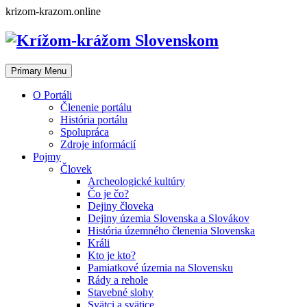
Skip
krizom-krazom.online
to
content
Primary Menu
O Portáli
Členenie portálu
História portálu
Spolupráca
Zdroje informácií
Pojmy
Človek
Archeologické kultúry
Čo je čo?
Dejiny človeka
Dejiny územia Slovenska a Slovákov
História územného členenia Slovenska
Králi
Kto je kto?
Pamiatkové územia na Slovensku
Rády a rehole
Stavebné slohy
Svätci a svätice