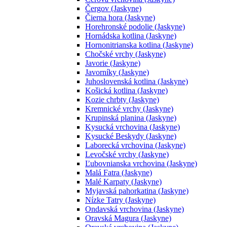
Čergov (Jaskyne)
Čierna hora (Jaskyne)
Horehronské podolie (Jaskyne)
Hornádska kotlina (Jaskyne)
Hornonitrianska kotlina (Jaskyne)
Chočské vrchy (Jaskyne)
Javorie (Jaskyne)
Javorníky (Jaskyne)
Juhoslovenská kotlina (Jaskyne)
Košická kotlina (Jaskyne)
Kozie chrbty (Jaskyne)
Kremnické vrchy (Jaskyne)
Krupinská planina (Jaskyne)
Kysucká vrchovina (Jaskyne)
Kysucké Beskydy (Jaskyne)
Laborecká vrchovina (Jaskyne)
Levočské vrchy (Jaskyne)
Ľubovnianska vrchovina (Jaskyne)
Malá Fatra (Jaskyne)
Malé Karpaty (Jaskyne)
Myjavská pahorkatina (Jaskyne)
Nízke Tatry (Jaskyne)
Ondavská vrchovina (Jaskyne)
Oravská Magura (Jaskyne)