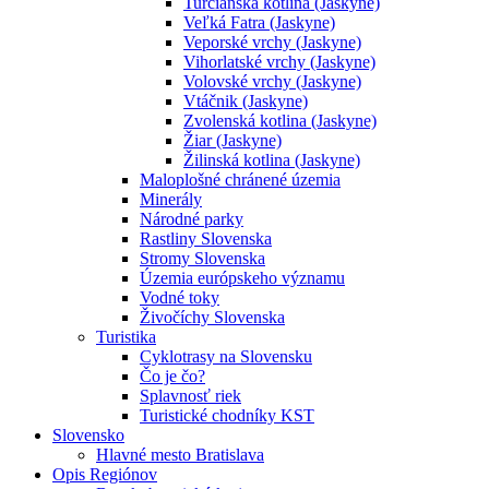
Turčianska kotlina (Jaskyne)
Veľká Fatra (Jaskyne)
Veporské vrchy (Jaskyne)
Vihorlatské vrchy (Jaskyne)
Volovské vrchy (Jaskyne)
Vtáčnik (Jaskyne)
Zvolenská kotlina (Jaskyne)
Žiar (Jaskyne)
Žilinská kotlina (Jaskyne)
Maloplošné chránené územia
Minerály
Národné parky
Rastliny Slovenska
Stromy Slovenska
Územia európskeho významu
Vodné toky
Živočíchy Slovenska
Turistika
Cyklotrasy na Slovensku
Čo je čo?
Splavnosť riek
Turistické chodníky KST
Slovensko
Hlavné mesto Bratislava
Opis Regiónov