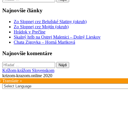
navigation
Najnovšie články
Zo Slopnej cez Belušské Slatiny (okruh)
Zo Slopnej cez Mojtín (okruh)
Hrádok v Prečíne
Skalný hríb na Ostrej Malenici – Dolný Lieskov
Chata Zigovka – Horná Mariková
Najnovšie komentáre
Hľadať:
Krížom-krážom Slovenskom
krizom-krazom.online 2020
/ Translate »