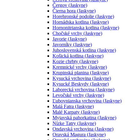
Čergov (Jaskyne)
Čierna hora (Jaskyne)
Horehronské podolie (Jaskyne)
Hornádska kotlina (Jaskyne)
Hornonitrianska kotlina (Jaskyne)
Chočské vrchy (Jaskyne)
Javorie (Jaskyne)
Javorníky (Jaskyne)
Juhoslovenská kotlina (Jaskyne)
Košická kotlina (Jaskyne)
Kozie chrbty (Jaskyne)
Kremnické vrchy (Jaskyne)
Krupinská planina (Jaskyne)
Kysucká vrchovina (Jaskyne)
Kysucké Beskydy (Jaskyne)
Laborecká vrchovina (Jaskyne)
Levočské vrchy (Jaskyne)
Ľubovnianska vrchovina (Jaskyne)
Malá Fatra (Jaskyne)
Malé Karpaty (Jaskyne)
Myjavská pahorkatina (Jaskyne)
Nízke Tatry (Jaskyne)
Ondavská vrchovina (Jaskyne)
Oravská Magura (Jaskyne)