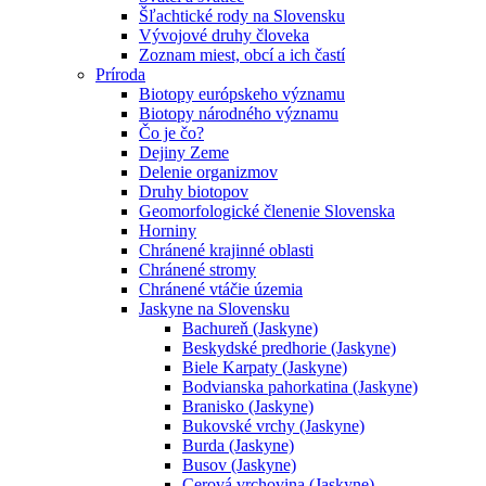
Šľachtické rody na Slovensku
Vývojové druhy človeka
Zoznam miest, obcí a ich častí
Príroda
Biotopy európskeho významu
Biotopy národného významu
Čo je čo?
Dejiny Zeme
Delenie organizmov
Druhy biotopov
Geomorfologické členenie Slovenska
Horniny
Chránené krajinné oblasti
Chránené stromy
Chránené vtáčie územia
Jaskyne na Slovensku
Bachureň (Jaskyne)
Beskydské predhorie (Jaskyne)
Biele Karpaty (Jaskyne)
Bodvianska pahorkatina (Jaskyne)
Branisko (Jaskyne)
Bukovské vrchy (Jaskyne)
Burda (Jaskyne)
Busov (Jaskyne)
Cerová vrchovina (Jaskyne)