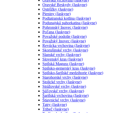
Oravská vrchovina (Jaskyne)
Oravské Beskydy (Jaskyne)
Ostrôžky (Jaskyne)
Pieniny (Jaskyne)
Podtatranská kotlina (Jaskyne)
Podunajská pahorkatina (Jaskyne)
Pohronský Inovec (Jaskyne)
Poľana (Jaskyne)
Považské podolie (Jaskyne)
Považský Inovec (Jaskyne)
Revúcka vrchovina (Jaskyne)
Skorušinské vrchy (Jaskyne)
Slanské vrchy (Jaskyne)
Slovenský kras (Jaskyne)
Spišská Magura (Jaskyne)
Spišsko-gemerský kras (Jaskyne)
Spišsko-šarišské medzihorie (Jaskyne)
Starohorské vrchy (Jaskyne)
Stolické vrchy (Jaskyne)
Strážovské vrchy (Jaskyne)
Súľovské vrchy (Jaskyne)
Šarišská vrchovina (Jaskyne)
Štiavnické vrchy (Jaskyne)
Tatry (Jaskyne)
Tribeč (Jaskyne)