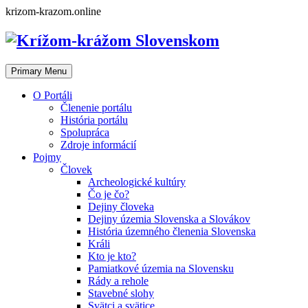
Skip
krizom-krazom.online
to
content
Primary Menu
O Portáli
Členenie portálu
História portálu
Spolupráca
Zdroje informácií
Pojmy
Človek
Archeologické kultúry
Čo je čo?
Dejiny človeka
Dejiny územia Slovenska a Slovákov
História územného členenia Slovenska
Králi
Kto je kto?
Pamiatkové územia na Slovensku
Rády a rehole
Stavebné slohy
Svätci a svätice