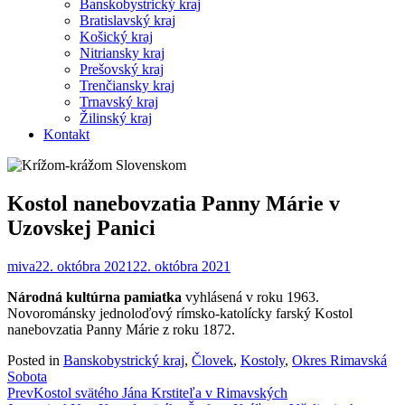
Banskobystrický kraj
Bratislavský kraj
Košický kraj
Nitriansky kraj
Prešovský kraj
Trenčiansky kraj
Trnavský kraj
Žilinský kraj
Kontakt
Kostol nanebovzatia Panny Márie v
Uzovskej Panici
miva
22. októbra 2021
22. októbra 2021
Národná kultúrna pamiatka
vyhlásená v roku 1963.
Novorománsky jednoloďový rímsko-katolícky farský Kostol
nanebovzatia Panny Márie z roku 1872.
Posted in
Banskobystrický kraj
,
Človek
,
Kostoly
,
Okres Rimavská
Sobota
Post
Prev
Kostol svätého Jána Krstiteľa v Rimavských