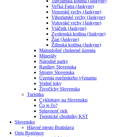
Turčianska kotlina (Jaskyne)
Veľká Fatra (Jaskyne)
Veporské vrchy (Jaskyne)
Vihorlatské vrchy (Jaskyne)
Volovské vrchy (Jaskyne)
Vtáčnik (Jaskyne)
Zvolenská kotlina (Jaskyne)
Žiar (Jaskyne)
Žilinská kotlina (Jaskyne)
Maloplošné chránené územia
Minerály
Národné parky
Rastliny Slovenska
Stromy Slovenska
Územia európskeho významu
Vodné toky
Živočíchy Slovenska
Turistika
Cyklotrasy na Slovensku
Čo je čo?
Splavnosť riek
Turistické chodníky KST
Slovensko
Hlavné mesto Bratislava
Opis Regiónov