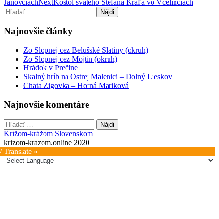
Janovciach
Next
Kostol svätého Štefana Kráľa vo Včelinciach
navigation
Hľadať:
Najnovšie články
Zo Slopnej cez Belušské Slatiny (okruh)
Zo Slopnej cez Mojtín (okruh)
Hrádok v Prečíne
Skalný hríb na Ostrej Malenici – Dolný Lieskov
Chata Zigovka – Horná Mariková
Najnovšie komentáre
Hľadať:
Krížom-krážom Slovenskom
krizom-krazom.online 2020
/ Translate »