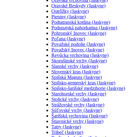
Oravská vrchovina (Jaskyne)
Oravské Beskydy (Jaskyne)
Ostrôžky (Jaskyne)
Pieniny (Jaskyne)
Podtatranská kotlina (Jaskyne)
Podunajská pahorkatina (Jaskyne)
Pohronský Inovec (Jaskyne)
Poľana (Jaskyne)
Považské podolie (Jaskyne)
Považský Inovec (Jaskyne)
Revúcka vrchovina (Jaskyne)
Skorušinské vrchy (Jaskyne)
Slanské vrchy (Jaskyne)
Slovenský kras (Jaskyne)
Spišská Magura (Jaskyne)
Spišsko-gemerský kras (Jaskyne)
Spišsko-šarišské medzihorie (Jaskyne)
Starohorské vrchy (Jaskyne)
Stolické vrchy (Jaskyne)
Strážovské vrchy (Jaskyne)
Súľovské vrchy (Jaskyne)
Šarišská vrchovina (Jaskyne)
Štiavnické vrchy (Jaskyne)
Tatry (Jaskyne)
Tribeč (Jaskyne)