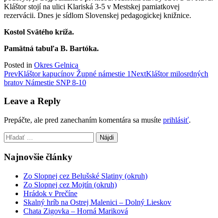
Kláštor stojí na ulici Klariská 3-5 v Mestskej pamiatkovej
rezervácii. Dnes je sídlom Slovenskej pedagogickej knižnice.
Kostol Svätého kríža.
Pamätná tabuľa B. Bartóka.
Posted in
Okres Gelnica
Post
Prev
Kláštor kapucínov Župné námestie 1
Next
Kláštor milosrdných
bratov Námestie SNP 8-10
navigation
Leave a Reply
Prepáčte, ale pred zanechaním komentára sa musíte
prihlásiť
.
Hľadať:
Najnovšie články
Zo Slopnej cez Belušské Slatiny (okruh)
Zo Slopnej cez Mojtín (okruh)
Hrádok v Prečíne
Skalný hríb na Ostrej Malenici – Dolný Lieskov
Chata Zigovka – Horná Mariková