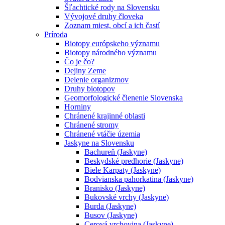
Šľachtické rody na Slovensku
Vývojové druhy človeka
Zoznam miest, obcí a ich častí
Príroda
Biotopy európskeho významu
Biotopy národného významu
Čo je čo?
Dejiny Zeme
Delenie organizmov
Druhy biotopov
Geomorfologické členenie Slovenska
Horniny
Chránené krajinné oblasti
Chránené stromy
Chránené vtáčie územia
Jaskyne na Slovensku
Bachureň (Jaskyne)
Beskydské predhorie (Jaskyne)
Biele Karpaty (Jaskyne)
Bodvianska pahorkatina (Jaskyne)
Branisko (Jaskyne)
Bukovské vrchy (Jaskyne)
Burda (Jaskyne)
Busov (Jaskyne)
Cerová vrchovina (Jaskyne)