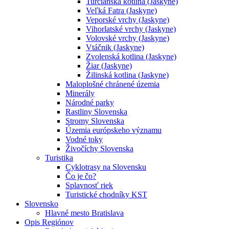
Turčianska kotlina (Jaskyne)
Veľká Fatra (Jaskyne)
Veporské vrchy (Jaskyne)
Vihorlatské vrchy (Jaskyne)
Volovské vrchy (Jaskyne)
Vtáčnik (Jaskyne)
Zvolenská kotlina (Jaskyne)
Žiar (Jaskyne)
Žilinská kotlina (Jaskyne)
Maloplošné chránené územia
Minerály
Národné parky
Rastliny Slovenska
Stromy Slovenska
Územia európskeho významu
Vodné toky
Živočíchy Slovenska
Turistika
Cyklotrasy na Slovensku
Čo je čo?
Splavnosť riek
Turistické chodníky KST
Slovensko
Hlavné mesto Bratislava
Opis Regiónov