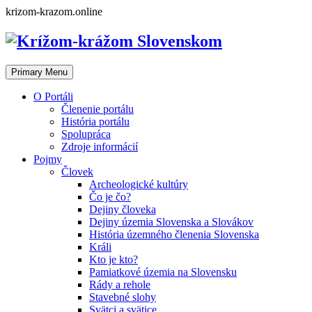
Skip
krizom-krazom.online
to
content
Primary Menu
O Portáli
Členenie portálu
História portálu
Spolupráca
Zdroje informácií
Pojmy
Človek
Archeologické kultúry
Čo je čo?
Dejiny človeka
Dejiny územia Slovenska a Slovákov
História územného členenia Slovenska
Králi
Kto je kto?
Pamiatkové územia na Slovensku
Rády a rehole
Stavebné slohy
Svätci a svätice