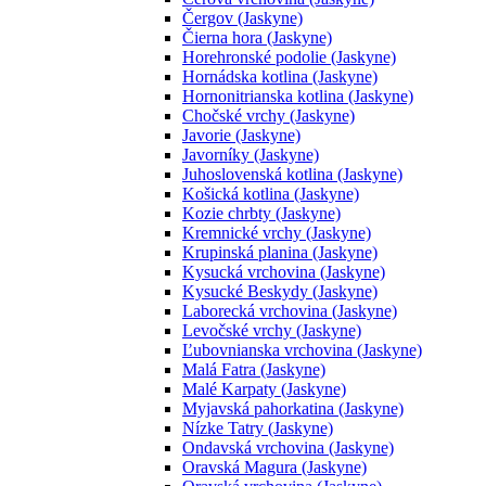
Čergov (Jaskyne)
Čierna hora (Jaskyne)
Horehronské podolie (Jaskyne)
Hornádska kotlina (Jaskyne)
Hornonitrianska kotlina (Jaskyne)
Chočské vrchy (Jaskyne)
Javorie (Jaskyne)
Javorníky (Jaskyne)
Juhoslovenská kotlina (Jaskyne)
Košická kotlina (Jaskyne)
Kozie chrbty (Jaskyne)
Kremnické vrchy (Jaskyne)
Krupinská planina (Jaskyne)
Kysucká vrchovina (Jaskyne)
Kysucké Beskydy (Jaskyne)
Laborecká vrchovina (Jaskyne)
Levočské vrchy (Jaskyne)
Ľubovnianska vrchovina (Jaskyne)
Malá Fatra (Jaskyne)
Malé Karpaty (Jaskyne)
Myjavská pahorkatina (Jaskyne)
Nízke Tatry (Jaskyne)
Ondavská vrchovina (Jaskyne)
Oravská Magura (Jaskyne)