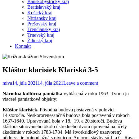
Banskobystrický kraj
Bratislavský kraj
Košický kraj
Nitriansky kraj
Prešovský kraj
Trenčiansky kraj
Trnavský kraj
Žilinský kraj
Kontakt
Kláštor klarisiek Klariská 3-5
miva
14. júla 2021
14. júla 2021
Leave a comment
Národná kultúrna pamiatka
vyhlásená v roku 1963. Tvoria ju
viaceré pamiatkové objekty:
Kláštor klarisiek.
Pôvodná budova postavená v polovici
14.storočia. Neskororenesančná budova bola postavená v rokoch
1637-1640. Upravovaná bola v 18., 19. a 20.storočí. Budova
kláštora situovaného okolo ústredného dvora upravená na účely
akadémie v rokoch 1783-1784. Má štvorkrídlový uzatvorený
pôdorys, je trojpodlažná s pivnicou. Autormi stavby sú J. a G. Rava.