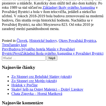
pionierov a mládeže. Katolícky dom slúžil tiež ako dom kultúry. Po
roku 1989 sa stal súčasťou
Základnej školy svätého Augustína
v
Považskej Bystrici a bola v ňom telocvičňa, jedáleň a niekoľko
učební. V rokoch 2018-2019 bola budova zrenovovaná na modernú
budovu, čím stratila svoju historickú hodnotu. Nachádza sa v
Považskej Bystrici, na ulici Moyzesova 823. Od roku 2010 je
zaradený medzi pamätihodnosti mesta.
Posted in
Človek
,
Historické budovy
,
Okres Považská Bystrica
,
Trenčiansky kraj
Post
Prev
Budova bývalého hotela Manín v Považskej
Bystrici
Next
Základná škola svätého Augustína v Považskej Bystrici
navigation
Hľadať:
Najnovšie články
Zo Slopnej cez Belušské Slatiny (okruh)
Zo Slopnej cez Mojtín (okruh)
Hrádok v Prečíne
Skalný hríb na Ostrej Malenici – Dolný Lieskov
Chata Zigovka – Horná Mariková
Najnovšie komentáre