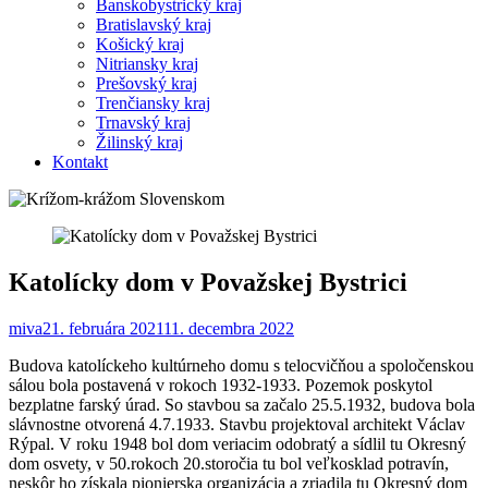
Banskobystrický kraj
Bratislavský kraj
Košický kraj
Nitriansky kraj
Prešovský kraj
Trenčiansky kraj
Trnavský kraj
Žilinský kraj
Kontakt
Katolícky dom v Považskej Bystrici
miva
21. februára 2021
11. decembra 2022
Budova katolíckeho kultúrneho domu s telocvičňou a spoločenskou
sálou bola postavená v rokoch 1932-1933. Pozemok poskytol
bezplatne farský úrad. So stavbou sa začalo 25.5.1932, budova bola
slávnostne otvorená 4.7.1933. Stavbu projektoval architekt Václav
Rýpal. V roku 1948 bol dom veriacim odobratý a sídlil tu Okresný
dom osvety, v 50.rokoch 20.storočia tu bol veľkosklad potravín,
neskôr ho získala pionierska organizácia a zriadila tu Okresný dom