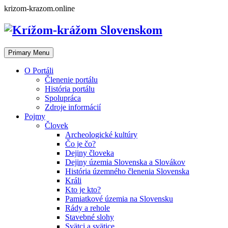
Skip
krizom-krazom.online
to
content
Primary Menu
O Portáli
Členenie portálu
História portálu
Spolupráca
Zdroje informácií
Pojmy
Človek
Archeologické kultúry
Čo je čo?
Dejiny človeka
Dejiny územia Slovenska a Slovákov
História územného členenia Slovenska
Králi
Kto je kto?
Pamiatkové územia na Slovensku
Rády a rehole
Stavebné slohy
Svätci a svätice