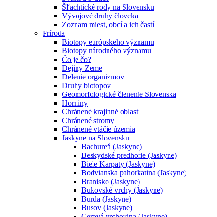
Šľachtické rody na Slovensku
Vývojové druhy človeka
Zoznam miest, obcí a ich častí
Príroda
Biotopy európskeho významu
Biotopy národného významu
Čo je čo?
Dejiny Zeme
Delenie organizmov
Druhy biotopov
Geomorfologické členenie Slovenska
Horniny
Chránené krajinné oblasti
Chránené stromy
Chránené vtáčie územia
Jaskyne na Slovensku
Bachureň (Jaskyne)
Beskydské predhorie (Jaskyne)
Biele Karpaty (Jaskyne)
Bodvianska pahorkatina (Jaskyne)
Branisko (Jaskyne)
Bukovské vrchy (Jaskyne)
Burda (Jaskyne)
Busov (Jaskyne)
Cerová vrchovina (Jaskyne)