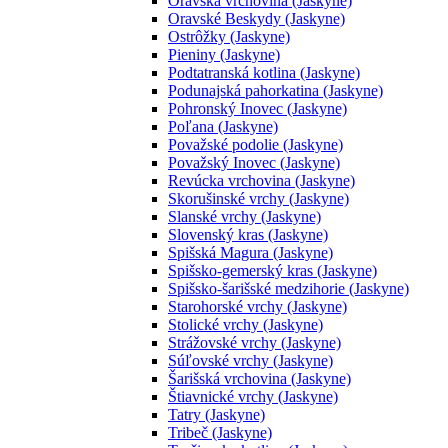
Oravská vrchovina (Jaskyne)
Oravské Beskydy (Jaskyne)
Ostrôžky (Jaskyne)
Pieniny (Jaskyne)
Podtatranská kotlina (Jaskyne)
Podunajská pahorkatina (Jaskyne)
Pohronský Inovec (Jaskyne)
Poľana (Jaskyne)
Považské podolie (Jaskyne)
Považský Inovec (Jaskyne)
Revúcka vrchovina (Jaskyne)
Skorušinské vrchy (Jaskyne)
Slanské vrchy (Jaskyne)
Slovenský kras (Jaskyne)
Spišská Magura (Jaskyne)
Spišsko-gemerský kras (Jaskyne)
Spišsko-šarišské medzihorie (Jaskyne)
Starohorské vrchy (Jaskyne)
Stolické vrchy (Jaskyne)
Strážovské vrchy (Jaskyne)
Súľovské vrchy (Jaskyne)
Šarišská vrchovina (Jaskyne)
Štiavnické vrchy (Jaskyne)
Tatry (Jaskyne)
Tribeč (Jaskyne)