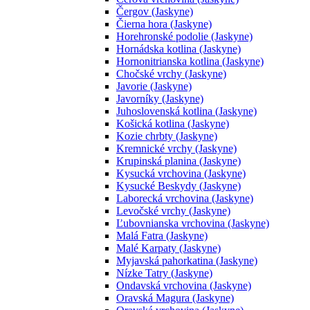
Čergov (Jaskyne)
Čierna hora (Jaskyne)
Horehronské podolie (Jaskyne)
Hornádska kotlina (Jaskyne)
Hornonitrianska kotlina (Jaskyne)
Chočské vrchy (Jaskyne)
Javorie (Jaskyne)
Javorníky (Jaskyne)
Juhoslovenská kotlina (Jaskyne)
Košická kotlina (Jaskyne)
Kozie chrbty (Jaskyne)
Kremnické vrchy (Jaskyne)
Krupinská planina (Jaskyne)
Kysucká vrchovina (Jaskyne)
Kysucké Beskydy (Jaskyne)
Laborecká vrchovina (Jaskyne)
Levočské vrchy (Jaskyne)
Ľubovnianska vrchovina (Jaskyne)
Malá Fatra (Jaskyne)
Malé Karpaty (Jaskyne)
Myjavská pahorkatina (Jaskyne)
Nízke Tatry (Jaskyne)
Ondavská vrchovina (Jaskyne)
Oravská Magura (Jaskyne)