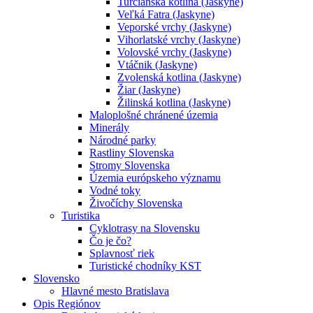
Turčianska kotlina (Jaskyne)
Veľká Fatra (Jaskyne)
Veporské vrchy (Jaskyne)
Vihorlatské vrchy (Jaskyne)
Volovské vrchy (Jaskyne)
Vtáčnik (Jaskyne)
Zvolenská kotlina (Jaskyne)
Žiar (Jaskyne)
Žilinská kotlina (Jaskyne)
Maloplošné chránené územia
Minerály
Národné parky
Rastliny Slovenska
Stromy Slovenska
Územia európskeho významu
Vodné toky
Živočíchy Slovenska
Turistika
Cyklotrasy na Slovensku
Čo je čo?
Splavnosť riek
Turistické chodníky KST
Slovensko
Hlavné mesto Bratislava
Opis Regiónov