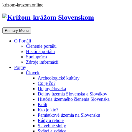
Skip
krizom-krazom.online
to
content
Primary Menu
O Portáli
Členenie portálu
História portálu
Spolupráca
Zdroje informácií
Pojmy
Človek
Archeologické kultúry
Čo je čo?
Dejiny človeka
Dejiny územia Slovenska a Slovákov
História územného členenia Slovenska
Králi
Kto je kto?
Pamiatkové územia na Slovensku
Rády a rehole
Stavebné slohy
Svätci a svätice