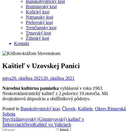
Banskobystrický kraj
Bratislavský kraj
Košický kraj
Nitriansky kraj
Prešovský kraj
Trenčiansky kraj
Trnavský kraj
Žilinský kraj
Kontakt
Kaštieľ v Uzovskej Panici
miva
20. októbra 2021
20. októbra 2021
Národná kultúrna pamiatka
vyhlásená v roku 1963.
Neskoroklasicistický kaštieľ z 2.polovice 19.storočia. Má
dvojtraktovú dispozíciu a obdĺžnikový pôdorys.
Posted in
Banskobystrický kraj
,
Človek
,
Kaštiele
,
Okres Rimavská
Sobota
Post
Prev
Szillasyovský (Gömöryovský) kaštieľ v
Širkovciach
Next
Kaštieľ vo Valiciach
navigation
Hľadať: