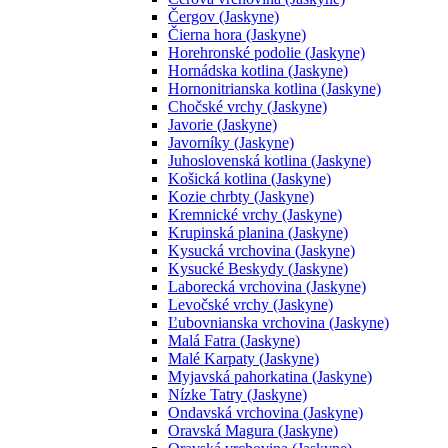
Čergov (Jaskyne)
Čierna hora (Jaskyne)
Horehronské podolie (Jaskyne)
Hornádska kotlina (Jaskyne)
Hornonitrianska kotlina (Jaskyne)
Chočské vrchy (Jaskyne)
Javorie (Jaskyne)
Javorníky (Jaskyne)
Juhoslovenská kotlina (Jaskyne)
Košická kotlina (Jaskyne)
Kozie chrbty (Jaskyne)
Kremnické vrchy (Jaskyne)
Krupinská planina (Jaskyne)
Kysucká vrchovina (Jaskyne)
Kysucké Beskydy (Jaskyne)
Laborecká vrchovina (Jaskyne)
Levočské vrchy (Jaskyne)
Ľubovnianska vrchovina (Jaskyne)
Malá Fatra (Jaskyne)
Malé Karpaty (Jaskyne)
Myjavská pahorkatina (Jaskyne)
Nízke Tatry (Jaskyne)
Ondavská vrchovina (Jaskyne)
Oravská Magura (Jaskyne)