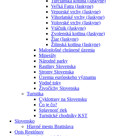
Turčianska kotlina (Jaskyne)
Veľká Fatra (Jaskyne)
Veporské vrchy (Jaskyne)
Vihorlatské vrchy (Jaskyne)
Volovské vrchy (Jaskyne)
Vtáčnik (Jaskyne)
Zvolenská kotlina (Jaskyne)
Žiar (Jaskyne)
Žilinská kotlina (Jaskyne)
Maloplošné chránené územia
Minerály
Národné parky
Rastliny Slovenska
Stromy Slovenska
Územia európskeho významu
Vodné toky
Živočíchy Slovenska
Turistika
Cyklotrasy na Slovensku
Čo je čo?
Splavnosť riek
Turistické chodníky KST
Slovensko
Hlavné mesto Bratislava
Opis Regiónov