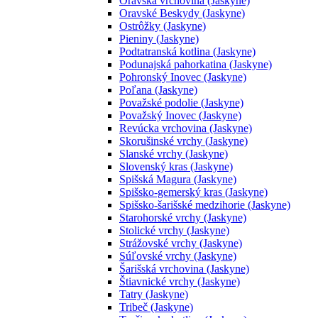
Oravská vrchovina (Jaskyne)
Oravské Beskydy (Jaskyne)
Ostrôžky (Jaskyne)
Pieniny (Jaskyne)
Podtatranská kotlina (Jaskyne)
Podunajská pahorkatina (Jaskyne)
Pohronský Inovec (Jaskyne)
Poľana (Jaskyne)
Považské podolie (Jaskyne)
Považský Inovec (Jaskyne)
Revúcka vrchovina (Jaskyne)
Skorušinské vrchy (Jaskyne)
Slanské vrchy (Jaskyne)
Slovenský kras (Jaskyne)
Spišská Magura (Jaskyne)
Spišsko-gemerský kras (Jaskyne)
Spišsko-šarišské medzihorie (Jaskyne)
Starohorské vrchy (Jaskyne)
Stolické vrchy (Jaskyne)
Strážovské vrchy (Jaskyne)
Súľovské vrchy (Jaskyne)
Šarišská vrchovina (Jaskyne)
Štiavnické vrchy (Jaskyne)
Tatry (Jaskyne)
Tribeč (Jaskyne)