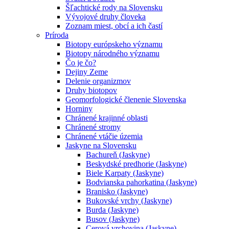
Šľachtické rody na Slovensku
Vývojové druhy človeka
Zoznam miest, obcí a ich častí
Príroda
Biotopy európskeho významu
Biotopy národného významu
Čo je čo?
Dejiny Zeme
Delenie organizmov
Druhy biotopov
Geomorfologické členenie Slovenska
Horniny
Chránené krajinné oblasti
Chránené stromy
Chránené vtáčie územia
Jaskyne na Slovensku
Bachureň (Jaskyne)
Beskydské predhorie (Jaskyne)
Biele Karpaty (Jaskyne)
Bodvianska pahorkatina (Jaskyne)
Branisko (Jaskyne)
Bukovské vrchy (Jaskyne)
Burda (Jaskyne)
Busov (Jaskyne)
Cerová vrchovina (Jaskyne)