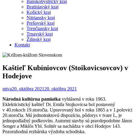
Banskobystrický kraj
Bratislavský kraj
Košický kraj
Nitriansky kraj
Prešovský kraj
Trenčiansky kraj
Trnavský kraj
Žilinský kraj
Kontakt
Kaštieľ Kubíniovcov (Stoikovicsovcov) v
Hodejove
miva
20. októbra 2021
20. októbra 2021
Národná kultúrna pamiatka
vyhlásená v roku 1963.
Eklekticistický kaštieľ Dr. Emila Stojkovicsa bol postavený
v 40.rokoch 19.storočia. Upravovaný bol v roku 1865 a v 1.polovici
20.storočia. Má jednotraktovú dispozíciu, pôdorys v tvare L, je
jednopodlažný podkrovím. Autormi stavby sú pravdepodobne János
Senger a Miklós Ybl. Solitér sa nachádza v obci Hodejov 143.
Pozoruhodná rezbárska výzdoba schodiska.