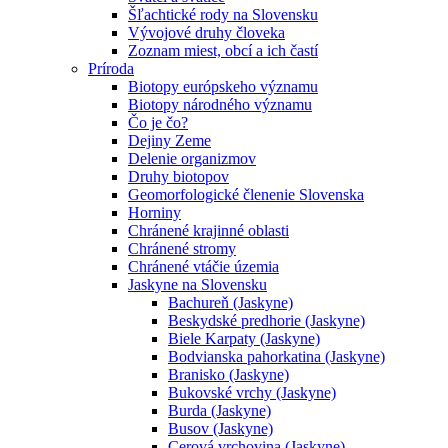
Šľachtické rody na Slovensku
Vývojové druhy človeka
Zoznam miest, obcí a ich častí
Príroda
Biotopy európskeho významu
Biotopy národného významu
Čo je čo?
Dejiny Zeme
Delenie organizmov
Druhy biotopov
Geomorfologické členenie Slovenska
Horniny
Chránené krajinné oblasti
Chránené stromy
Chránené vtáčie územia
Jaskyne na Slovensku
Bachureň (Jaskyne)
Beskydské predhorie (Jaskyne)
Biele Karpaty (Jaskyne)
Bodvianska pahorkatina (Jaskyne)
Branisko (Jaskyne)
Bukovské vrchy (Jaskyne)
Burda (Jaskyne)
Busov (Jaskyne)
Cerová vrchovina (Jaskyne)