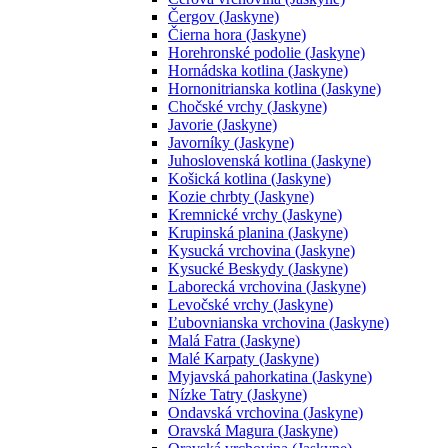
Čergov (Jaskyne)
Čierna hora (Jaskyne)
Horehronské podolie (Jaskyne)
Hornádska kotlina (Jaskyne)
Hornonitrianska kotlina (Jaskyne)
Chočské vrchy (Jaskyne)
Javorie (Jaskyne)
Javorníky (Jaskyne)
Juhoslovenská kotlina (Jaskyne)
Košická kotlina (Jaskyne)
Kozie chrbty (Jaskyne)
Kremnické vrchy (Jaskyne)
Krupinská planina (Jaskyne)
Kysucká vrchovina (Jaskyne)
Kysucké Beskydy (Jaskyne)
Laborecká vrchovina (Jaskyne)
Levočské vrchy (Jaskyne)
Ľubovnianska vrchovina (Jaskyne)
Malá Fatra (Jaskyne)
Malé Karpaty (Jaskyne)
Myjavská pahorkatina (Jaskyne)
Nízke Tatry (Jaskyne)
Ondavská vrchovina (Jaskyne)
Oravská Magura (Jaskyne)