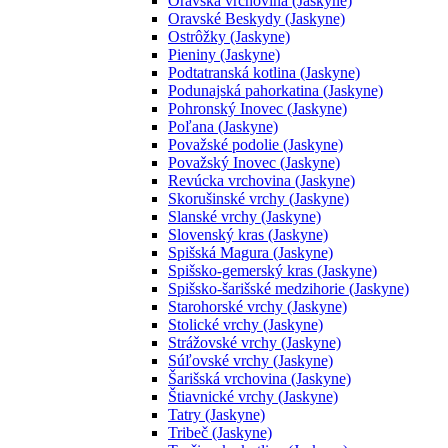
Oravská vrchovina (Jaskyne)
Oravské Beskydy (Jaskyne)
Ostrôžky (Jaskyne)
Pieniny (Jaskyne)
Podtatranská kotlina (Jaskyne)
Podunajská pahorkatina (Jaskyne)
Pohronský Inovec (Jaskyne)
Poľana (Jaskyne)
Považské podolie (Jaskyne)
Považský Inovec (Jaskyne)
Revúcka vrchovina (Jaskyne)
Skorušinské vrchy (Jaskyne)
Slanské vrchy (Jaskyne)
Slovenský kras (Jaskyne)
Spišská Magura (Jaskyne)
Spišsko-gemerský kras (Jaskyne)
Spišsko-šarišské medzihorie (Jaskyne)
Starohorské vrchy (Jaskyne)
Stolické vrchy (Jaskyne)
Strážovské vrchy (Jaskyne)
Súľovské vrchy (Jaskyne)
Šarišská vrchovina (Jaskyne)
Štiavnické vrchy (Jaskyne)
Tatry (Jaskyne)
Tribeč (Jaskyne)