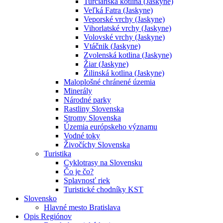
Turčianska kotlina (Jaskyne)
Veľká Fatra (Jaskyne)
Veporské vrchy (Jaskyne)
Vihorlatské vrchy (Jaskyne)
Volovské vrchy (Jaskyne)
Vtáčnik (Jaskyne)
Zvolenská kotlina (Jaskyne)
Žiar (Jaskyne)
Žilinská kotlina (Jaskyne)
Maloplošné chránené územia
Minerály
Národné parky
Rastliny Slovenska
Stromy Slovenska
Územia európskeho významu
Vodné toky
Živočíchy Slovenska
Turistika
Cyklotrasy na Slovensku
Čo je čo?
Splavnosť riek
Turistické chodníky KST
Slovensko
Hlavné mesto Bratislava
Opis Regiónov