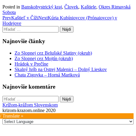
Posted in
Banskobystrický kraj
,
Človek
,
Kaštiele
,
Okres Rimavská
Sobota
Post
Prev
Kaštieľ v Číži
Next
Kúria Kubíniovcov (Prónaiovcov) v
Hodejove
navigation
Hľadať:
Najnovšie články
Zo Slopnej cez Belušské Slatiny (okruh)
Zo Slopnej cez Mojtín (okruh)
Hrádok v Prečíne
Skalný hríb na Ostrej Malenici – Dolný Lieskov
Chata Zigovka – Horná Mariková
Najnovšie komentáre
Hľadať:
Krížom-krážom Slovenskom
krizom-krazom.online 2020
/ Translate »