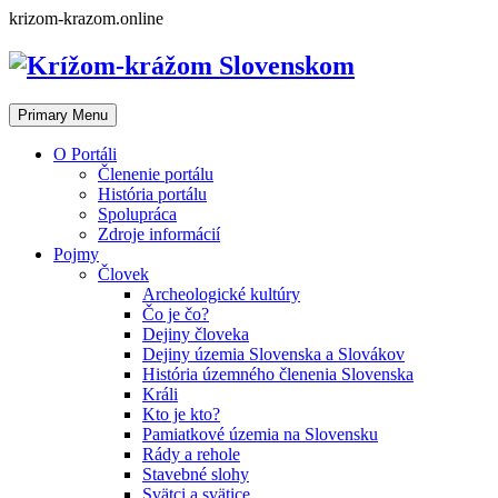
Skip
krizom-krazom.online
to
content
Primary Menu
O Portáli
Členenie portálu
História portálu
Spolupráca
Zdroje informácií
Pojmy
Človek
Archeologické kultúry
Čo je čo?
Dejiny človeka
Dejiny územia Slovenska a Slovákov
História územného členenia Slovenska
Králi
Kto je kto?
Pamiatkové územia na Slovensku
Rády a rehole
Stavebné slohy
Svätci a svätice