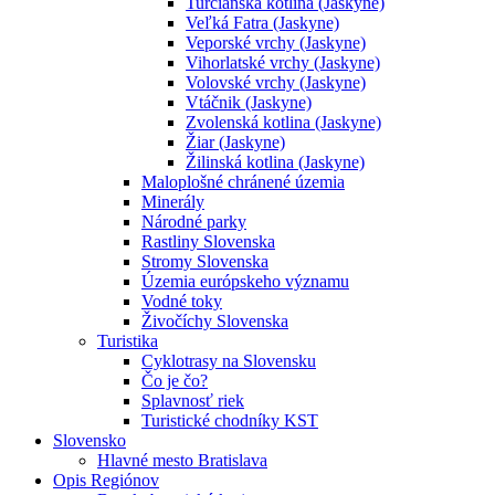
Turčianska kotlina (Jaskyne)
Veľká Fatra (Jaskyne)
Veporské vrchy (Jaskyne)
Vihorlatské vrchy (Jaskyne)
Volovské vrchy (Jaskyne)
Vtáčnik (Jaskyne)
Zvolenská kotlina (Jaskyne)
Žiar (Jaskyne)
Žilinská kotlina (Jaskyne)
Maloplošné chránené územia
Minerály
Národné parky
Rastliny Slovenska
Stromy Slovenska
Územia európskeho významu
Vodné toky
Živočíchy Slovenska
Turistika
Cyklotrasy na Slovensku
Čo je čo?
Splavnosť riek
Turistické chodníky KST
Slovensko
Hlavné mesto Bratislava
Opis Regiónov