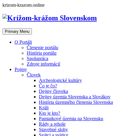
Skip
krizom-krazom.online
to
content
Primary Menu
O Portáli
Členenie portálu
História portálu
Spolupráca
Zdroje informácií
Pojmy
Človek
Archeologické kultúry
Čo je čo?
Dejiny človeka
Dejiny územia Slovenska a Slovákov
História územného členenia Slovenska
Králi
Kto je kto?
Pamiatkové územia na Slovensku
Rády a rehole
Stavebné slohy
Svätci a svätice