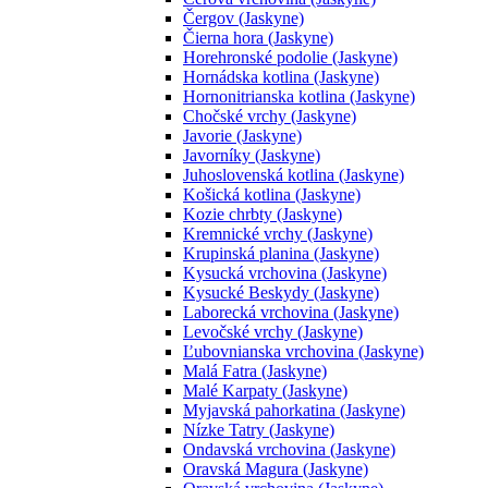
Čergov (Jaskyne)
Čierna hora (Jaskyne)
Horehronské podolie (Jaskyne)
Hornádska kotlina (Jaskyne)
Hornonitrianska kotlina (Jaskyne)
Chočské vrchy (Jaskyne)
Javorie (Jaskyne)
Javorníky (Jaskyne)
Juhoslovenská kotlina (Jaskyne)
Košická kotlina (Jaskyne)
Kozie chrbty (Jaskyne)
Kremnické vrchy (Jaskyne)
Krupinská planina (Jaskyne)
Kysucká vrchovina (Jaskyne)
Kysucké Beskydy (Jaskyne)
Laborecká vrchovina (Jaskyne)
Levočské vrchy (Jaskyne)
Ľubovnianska vrchovina (Jaskyne)
Malá Fatra (Jaskyne)
Malé Karpaty (Jaskyne)
Myjavská pahorkatina (Jaskyne)
Nízke Tatry (Jaskyne)
Ondavská vrchovina (Jaskyne)
Oravská Magura (Jaskyne)