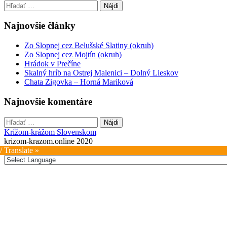
Hľadať:
navigation
Najnovšie články
Zo Slopnej cez Belušské Slatiny (okruh)
Zo Slopnej cez Mojtín (okruh)
Hrádok v Prečíne
Skalný hríb na Ostrej Malenici – Dolný Lieskov
Chata Zigovka – Horná Mariková
Najnovšie komentáre
Hľadať:
Krížom-krážom Slovenskom
krizom-krazom.online 2020
/ Translate »