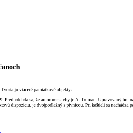
čanoch
 Tvoria ju viaceré pamiatkové objekty:
9. Predpokladá sa, že autorom stavby je A. Truman. Upravovaný bol na
vú dispozíciu, je dvojpodlažný s pivnicou. Pri kaštieli sa nachádza par
h