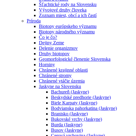
Šľachtické rody na Slovensku
Vývojové druhy človeka
Zoznam miest, obcí a ich častí
Príroda
Biotopy európskeho významu
Biotopy národného významu
Čo je čo?
Dejiny Zeme
Delenie organizmov
Druhy biotopov
Geomorfologické členenie Slovenska
Horniny
Chránené krajinné oblasti
Chránené stromy
Chránené vtáčie územia
Jaskyne na Slovensku
Bachureň (Jaskyne)
Beskydské predhorie (Jaskyne)
Biele Karpaty (Jaskyne)
Bodvianska pahorkatina (Jaskyne)
Branisko (Jaskyne)
Bukovské vrchy (Jaskyne)
Burda (Jaskyne)
Busov (Jaskyne)
Cerová vrchovina (Jaskyne)