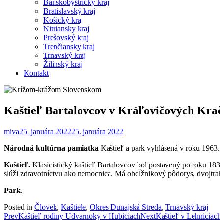
Banskobystrický kraj
Bratislavský kraj
Košický kraj
Nitriansky kraj
Prešovský kraj
Trenčiansky kraj
Trnavský kraj
Žilinský kraj
Kontakt
Kaštieľ Bartalovcov v Kráľovičových Kra
miva
25. januára 2022
25. januára 2022
Národná kultúrna pamiatka
Kaštieľ a park vyhlásená v roku 1963.
Kaštieľ.
Klasicistický kaštieľ Bartalovcov bol postavený po roku 183
slúži zdravotníctvu ako nemocnica. Má obdĺžnikový pôdorys, dvojtrakto
Park.
Posted in
Človek
,
Kaštiele
,
Okres Dunajská Streda
,
Trnavský kraj
Post
Prev
Kaštieľ rodiny Udvarnoky v Hubiciach
Next
Kaštieľ v Lehniciac