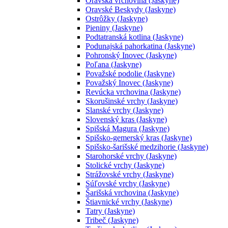
Oravská vrchovina (Jaskyne)
Oravské Beskydy (Jaskyne)
Ostrôžky (Jaskyne)
Pieniny (Jaskyne)
Podtatranská kotlina (Jaskyne)
Podunajská pahorkatina (Jaskyne)
Pohronský Inovec (Jaskyne)
Poľana (Jaskyne)
Považské podolie (Jaskyne)
Považský Inovec (Jaskyne)
Revúcka vrchovina (Jaskyne)
Skorušinské vrchy (Jaskyne)
Slanské vrchy (Jaskyne)
Slovenský kras (Jaskyne)
Spišská Magura (Jaskyne)
Spišsko-gemerský kras (Jaskyne)
Spišsko-šarišské medzihorie (Jaskyne)
Starohorské vrchy (Jaskyne)
Stolické vrchy (Jaskyne)
Strážovské vrchy (Jaskyne)
Súľovské vrchy (Jaskyne)
Šarišská vrchovina (Jaskyne)
Štiavnické vrchy (Jaskyne)
Tatry (Jaskyne)
Tribeč (Jaskyne)