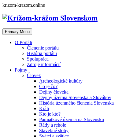
Skip
krizom-krazom.online
to
content
Primary Menu
O Portáli
Členenie portálu
História portálu
Spolupráca
Zdroje informácií
Pojmy
Človek
Archeologické kultúry
Čo je čo?
Dejiny človeka
Dejiny územia Slovenska a Slovákov
História územného členenia Slovenska
Králi
Kto je kto?
Pamiatkové územia na Slovensku
Rády a rehole
Stavebné slohy
Svätci a svätice