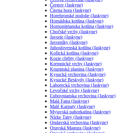
Čergov (Jaskyne)
Čierna hora (Jaskyne)
Horehronské podolie (Jaskyne)
Hornádska kotlina (Jaskyne)
Hornonitrianska kotlina (Jaskyne)
Chočské vrchy (Jaskyne)
Javorie (Jaskyne)
Javorníky (Jaskyne)
Juhoslovenská kotlina (Jaskyne)
Košická kotlina (Jaskyne)
Kozie chrbty (Jaskyne)
Kremnické vrchy (Jaskyne)
Krupinská planina (Jaskyne)
Kysucká vrchovina (Jaskyne)
Kysucké Beskydy (Jaskyne)
Laborecká vrchovina (Jaskyne)
Levočské vrchy (Jaskyne)
Ľubovnianska vrchovina (Jaskyne)
Malá Fatra (Jaskyne)
Malé Karpaty (Jaskyne)
Myjavská pahorkatina (Jaskyne)
Nízke Tatry (Jaskyne)
Ondavská vrchovina (Jaskyne)
Oravská Magura (Jaskyne)