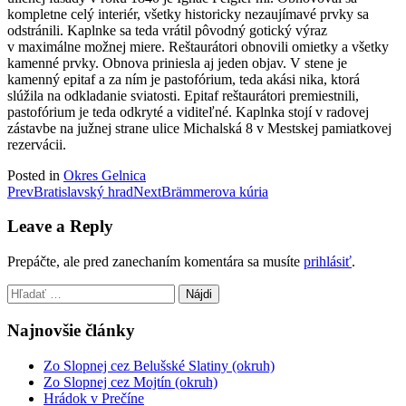
kompletne celý interiér, všetky historicky nezaujímavé prvky sa
odstránili. Kaplnke sa teda vrátil pôvodný gotický výraz
v maximálne možnej miere. Reštaurátori obnovili omietky a všetky
kamenné prvky. Obnova priniesla aj jeden objav. V stene je
kamenný epitaf a za ním je pastofórium, teda akási nika, ktorá
slúžila na odkladanie sviatosti. Epitaf reštaurátori premiestnili,
pastofórium je teda odkryté a viditeľné. Kaplnka stojí v radovej
zástavbe na južnej strane ulice Michalská 8 v Mestskej pamiatkovej
rezervácii.
Posted in
Okres Gelnica
Post
Prev
Bratislavský hrad
Next
Brämmerova kúria
navigation
Leave a Reply
Prepáčte, ale pred zanechaním komentára sa musíte
prihlásiť
.
Hľadať:
Najnovšie články
Zo Slopnej cez Belušské Slatiny (okruh)
Zo Slopnej cez Mojtín (okruh)
Hrádok v Prečíne