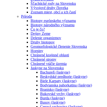
Šľachtické rody na Slovensku
Vývojové druhy človeka
Zoznam miest, obcí a ich častí
Príroda
Biotopy európskeho významu
Biotopy národného významu
Čo je čo?
Dejiny Zeme
Delenie organizmov
Druhy biotopov
Geomorfologické členenie Slovenska
Horniny
Chránené krajinné oblasti
Chránené stromy
Chránené vtáčie územia
Jaskyne na Slovensku
Bachureň (Jaskyne)
Beskydské predhorie (Jaskyne)
Biele Karpaty (Jaskyne)
Bodvianska pahorkatina (Jaskyne)
Branisko (Jaskyne)
Bukovské vrchy (Jaskyne)
Burda (Jaskyne)
Busov (Jaskyne)
Cerová vrchovina (Jaskyne)