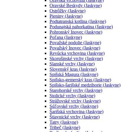
Oravská vrchovina (Jaskyne)
Oravské Beskydy (Jaskyne)
Ostrôžky (Jaskyne)
Pieniny (Jaskyne)
Podtatranská kotlina (Jaskyne)
Podunajská pahorkatina (Jaskyne)
Pohronský Inovec (Jaskyne)
Poľana (Jaskyne)
Považské podolie (Jaskyne)
Považský Inovec (Jaskyne)
Revúcka vrchovina (Jaskyne)
Skorušinské vrchy (Jaskyne)
Slanské vrchy (Jaskyne)
Slovenský kras (Jaskyne)
Spišská Magura (Jaskyne)
Spišsko-gemerský kras (Jaskyne)
Spišsko-šarišské medzihorie (Jaskyne)
Starohorské vrchy (Jaskyne)
Stolické vrchy (Jaskyne)
Strážovské vrchy (Jaskyne)
Súľovské vrchy (Jaskyne)
Šarišská vrchovina (Jaskyne)
Štiavnické vrchy (Jaskyne)
Tatry (Jaskyne)
Tribeč (Jaskyne)