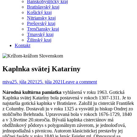
Banskobystrický kraj
Bratislavský kraj
Košický kraj
Nitriansky kraj
Prešovský kraj
Trenčiansky kraj
Trnavský kraj
Žilinský kraj
Kontakt
Kaplnka svätej Kataríny
miva
25. júla 2021
25. júla 2021
Leave a comment
Národná kultúrna pamiatka
vyhlásená v roku 1963. Gotická
Kaplnka svätej Kataríny bola postavená v rokoch 1307-1311. Je to
najstaršia gotická kaplnka v Bratislave. Založil ju cisterciát František
z Columby. Dostavali ju v roku 1325 a vysvätil ju biskup Ondrej zo
stoličného Belehradu. Upravovaná bola v rokoch 1676-1729, 1840
a v 3.štvrtine 20.storočia. Bývalá kaplnka cisterciánov má
obdĺžnikový pôdorys s polygonálnym záverom, je jednoloďová,
jednopodlažná s pivnicou. Autorom klasicistickej prestavby jej
uličnej fasády v roku 1840 je Ignác Feigler ml. Obnovoval sa