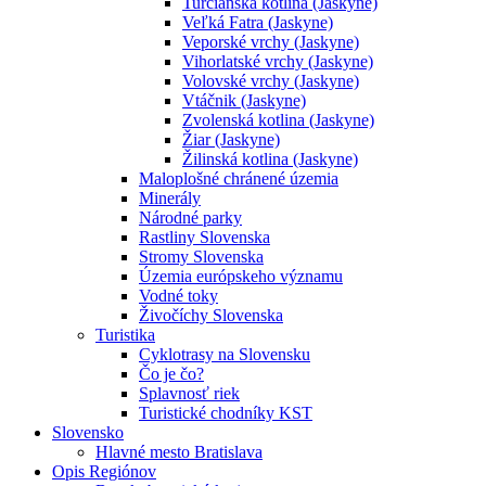
Turčianska kotlina (Jaskyne)
Veľká Fatra (Jaskyne)
Veporské vrchy (Jaskyne)
Vihorlatské vrchy (Jaskyne)
Volovské vrchy (Jaskyne)
Vtáčnik (Jaskyne)
Zvolenská kotlina (Jaskyne)
Žiar (Jaskyne)
Žilinská kotlina (Jaskyne)
Maloplošné chránené územia
Minerály
Národné parky
Rastliny Slovenska
Stromy Slovenska
Územia európskeho významu
Vodné toky
Živočíchy Slovenska
Turistika
Cyklotrasy na Slovensku
Čo je čo?
Splavnosť riek
Turistické chodníky KST
Slovensko
Hlavné mesto Bratislava
Opis Regiónov